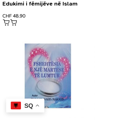
Edukimi i fëmijëve në Islam
CHF
48.90
SQ
Produkt i ri
Nuk ka stok