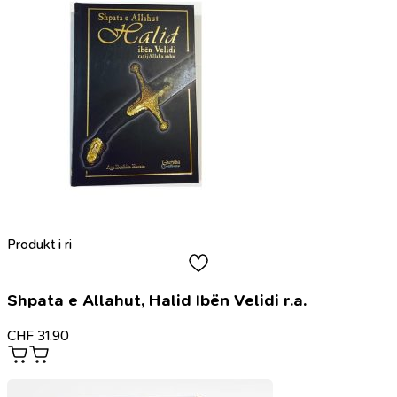
Produkt i ri
Shpata e Allahut, Halid Ibën Velidi r.a.
CHF
31.90