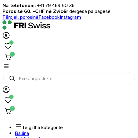
Na telefononi:
+41 79 469 50 36
Porositë 60. -CHF në Zvicër
dërgesa pa pagesë.
Përcjell porosinë
Facebook
Instagram
0
0
Products
search
0
0
Të gjitha kategoritë
Ballina