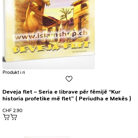
Produkt i ri
Deveja flet – Seria e librave për fëmijë “Kur
historia profetike më flet” ( Periudha e Mekës )
CHF
2.90