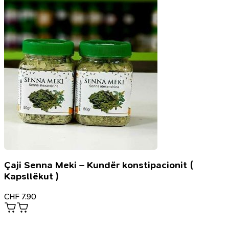
kokainës,
heroinës
e
prostitucionit
Çaji Senna Meki – Kundër konstipacionit (
Kapsllëkut )
CHF
7.90