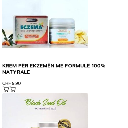
KREM PËR EKZEMËN ME FORMULË 100%
NATYRALE
CHF
9.90