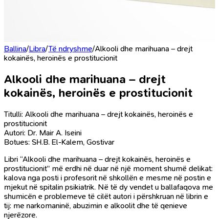
Ballina
/
Libra
/
Të ndryshme
/
Alkooli dhe marihuana – drejt
kokainës, heroinës e prostitucionit
Alkooli dhe marihuana – drejt
kokainës, heroinës e prostitucionit
Titulli: Alkooli dhe marihuana – drejt kokainës, heroinës e
prostitucionit
Autori: Dr. Mair A. Iseini
Botues: SH.B. El-Kalem, Gostivar
Libri “Alkooli dhe marihuana – drejt kokainës, heroinës e
prostitucionit” më erdhi në duar në një moment shumë delikat:
kalova nga posti i profesorit në shkollën e mesme në postin e
mjekut në spitalin psikiatrik. Në të dy vendet u ballafaqova me
shumicën e problemeve të cilët autori i përshkruan në librin e
tij: me narkomaninë, abuzimin e alkoolit dhe të qenieve
njerëzore.