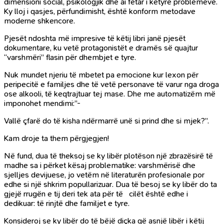
dimensioni social, psikologjik dhe ai fetar i këtyre problemeve.
Ky lloj i qasjes, përfundimisht, është konform metodave
moderne shkencore.
Pjesët ndoshta më impresive të këtij libri janë pjesët
dokumentare, ku vetë protagonistët e dramës së quajtur
“varshmëri” flasin për dhembjet e tyre.
Nuk mundet njeriu të mbetet pa emocione kur lexon për
peripecitë e familjes dhe të vetë personave të varur nga droga
ose alkooli, të keqtrajtuar tej mase. Dhe me automatizëm më
imponohet mendimi:”-
Vallë çfarë do të kisha ndërmarrë unë si prind dhe si mjek?”.
Kam droje ta them përgjegjen!
Në fund, dua të theksoj se ky libër plotëson një zbrazësirë të
madhe sa i përket kësaj problematike: varshmërisë dhe
sjelljes devijuese, jo vetëm në literaturën profesionale por
edhe si një shkrim popullarizuar. Dua të besoj se ky libër do ta
gjejë rrugën e tij deri tek ata për të cilët është edhe i
dedikuar: të rinjtë dhe familjet e tyre.
Konsideroj se ky libër do të bëjë diçka që asnjë libër i këtij