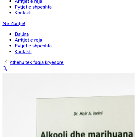
Arritjet e reja
Pytjet e shpeshta
Kontakti
Në Zbritje!
Ballina
Arritjet e reja
Pytjet e shpeshta
Kontakti
Kthehu tek faqja kryesore
🔍