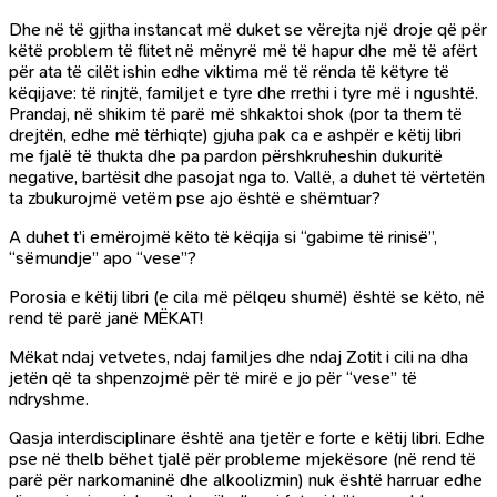
Dhe në të gjitha instancat më duket se vërejta një droje që për
këtë problem të flitet në mënyrë më të hapur dhe më të afërt
për ata të cilët ishin edhe viktima më të rënda të këtyre të
këqijave: të rinjtë, familjet e tyre dhe rrethi i tyre më i ngushtë.
Prandaj, në shikim të parë më shkaktoi shok (por ta them të
drejtën, edhe më tërhiqte) gjuha pak ca e ashpër e këtij libri
me fjalë të thukta dhe pa pardon përshkruheshin dukuritë
negative, bartësit dhe pasojat nga to. Vallë, a duhet të vërtetën
ta zbukurojmë vetëm pse ajo është e shëmtuar?
A duhet t’i emërojmë këto të këqija si “gabime të rinisë”,
“sëmundje” apo “vese”?
Porosia e këtij libri (e cila më pëlqeu shumë) është se këto, në
rend të parë janë MËKAT!
Mëkat ndaj vetvetes, ndaj familjes dhe ndaj Zotit i cili na dha
jetën që ta shpenzojmë për të mirë e jo për “vese” të
ndryshme.
Qasja interdisciplinare është ana tjetër e forte e këtij libri. Edhe
pse në thelb bëhet tjalë për probleme mjekësore (në rend të
parë për narkomaninë dhe alkoolizmin) nuk është harruar edhe