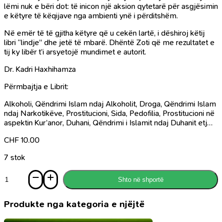
lëmi nuk e bëri dot: të inicon një aksion qytetarë për asgjësimin
e këtyre të këqijave nga ambienti ynë i përditshëm.
Në emër të të gjitha këtyre që u cekën lartë, i dëshiroj këtij
libri “lindje” dhe jetë të mbarë. Dhëntë Zoti që me rezultatet e
tij ky libër t’i arsyetojë mundimet e autorit.
Dr. Kadri Haxhihamza
Përmbajtja e Librit:
Alkoholi, Qëndrimi Islam ndaj Alkoholit, Droga, Qëndrimi Islam
ndaj Narkotikëve, Prostitucioni, Sida, Pedofilia, Prostitucioni në
aspektin Kur’anor, Duhani, Qëndrimi i Islamit ndaj Duhanit etj…
CHF
10.00
7 stok
Sasi
Shto në shportë
Alkooli
dhe
marihuana
Produkte nga kategoria e njëjtë
-
drejt