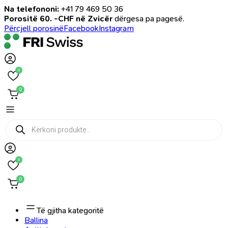
Na telefononi:
+41 79 469 50 36
Porositë 60. -CHF në Zvicër
dërgesa pa pagesë.
Përcjell porosinë
Facebook
Instagram
0
0
Products
search
0
0
Të gjitha kategoritë
Ballina