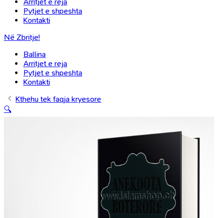
Arritjet e reja
Pytjet e shpeshta
Kontakti
Në Zbritje!
Ballina
Arritjet e reja
Pytjet e shpeshta
Kontakti
Kthehu tek faqja kryesore
🔍