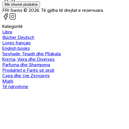
Më shumë produkte
FRI Swiss © 2026. Të gjitha të drejtat e rezervuara.
Kategoritë
Libra
Bücher Deutsch
Livres français
English books
Sexhade, Tespih dhe Pllakata
Krema, Vajra dhe Diverses
Parfuma dhe Shampona
Produktet e Farës së zezë
Çajra dhe Uje Zemzemi
Mjalti
Të ndryshme