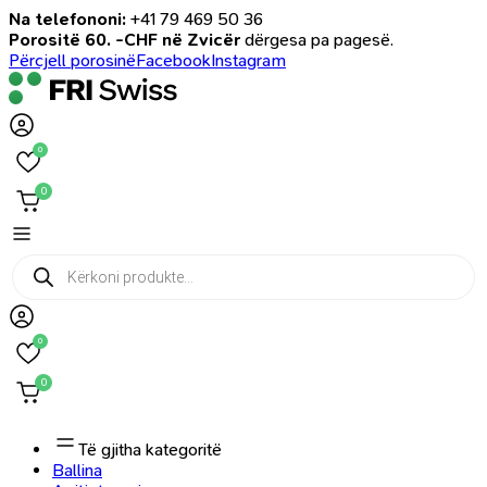
Na telefononi:
+41 79 469 50 36
Porositë 60. -CHF në Zvicër
dërgesa pa pagesë.
Përcjell porosinë
Facebook
Instagram
0
0
Products
search
0
0
Të gjitha kategoritë
Ballina