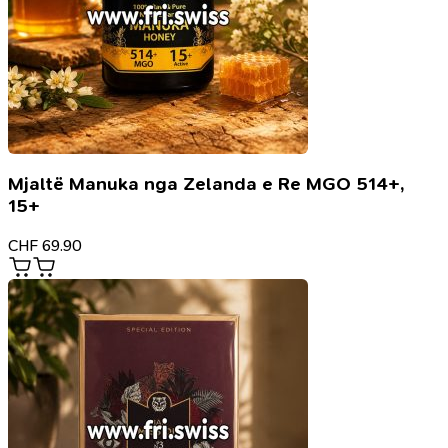
Mjaltë Manuka nga Zelanda e Re MGO 514+,
15+
CHF
69.90