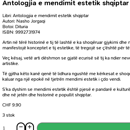
Antologjia e mendimit estetik shqiptar
Libri: Antologjia e mendimit estetik shqiptar
Autori: Nasho Jorgaqi
Botoi: Dituria
ISBN: 9992731974
Artin në tërë historinë e tij të lashtë e ka shoqëruar gjykimi dhe
manifestojë konceptet e tij estetike, të tregojë se ç’është për t
Veç kësaj, vetë arti dëshmon se gjatë ecurisë së tij ka ndier nevo
artistike.
Të gjitha këto kanë qenë të lidhura ngushtë me kërkesat e shoqër
kaluar nga një epokë në tjetrën mendimi estetik i çdo vendi.
S’ka dyshim se mendimi estetik është pjesë e pandarë e kulturës dh
dhe në jetën dhe historinë e popullit shqiptar.
CHF
9.90
3 stok
Sasi