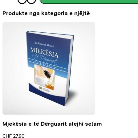
Antologjia
e
mendimit
Produkte nga kategoria e njëjtë
estetik
shqiptar
Mjekësia e të Dërguarit alejhi selam
CHF
27.90