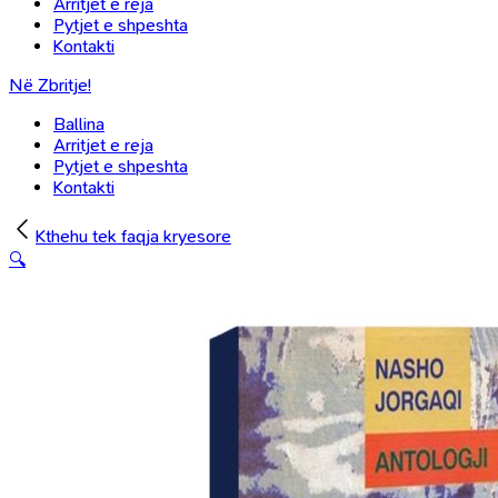
Arritjet e reja
Pytjet e shpeshta
Kontakti
Në Zbritje!
Ballina
Arritjet e reja
Pytjet e shpeshta
Kontakti
Kthehu tek faqja kryesore
🔍