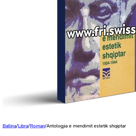
Ballina
/
Libra
/
Roman
/
Antologjia e mendimit estetik shqiptar