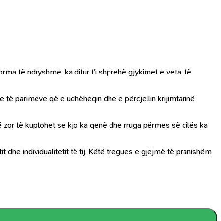
forma të ndryshme, ka ditur t’i shprehë gjykimet e veta, të
dhe të parimeve që e udhëheqin dhe e përcjellin krijimtarinë
të zor të kuptohet se kjo ka qenë dhe rruga përmes së cilës ka
t dhe individualitetit të tij. Këtë tregues e gjejmë të pranishëm