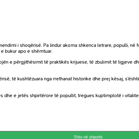
 mendimi i shoqërisë. Pa lindur akoma shkenca letrare, populli, në 
ë e bukur apo e shëmtuar.
jën e përgjithësimit të praktikës krijuese, të zbulimit të ligjeve 
isë, të kushtëzuara nga rrethanat historike dhe prej kësaj, s’ësh
e e jetës shpirtërore të popullit, tregues kuptimplotë i vitaliteti
Shto në shportë