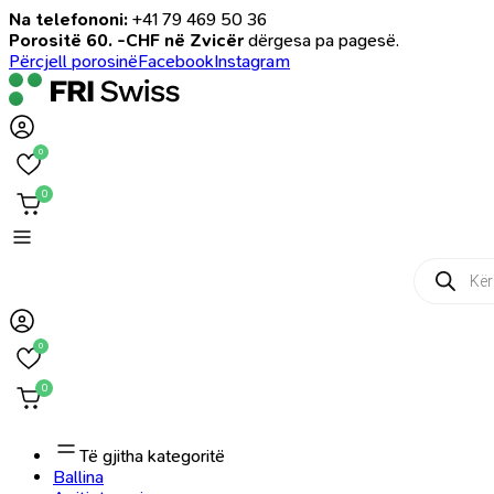
Na telefononi:
+41 79 469 50 36
Porositë 60. -CHF në Zvicër
dërgesa pa pagesë.
Përcjell porosinë
Facebook
Instagram
0
0
Products
search
0
0
Të gjitha kategoritë
Ballina