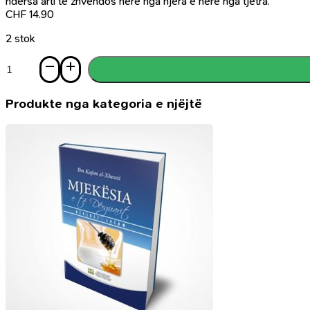
ndersa arti te zhvendos here nga njera e here nga tjetra.
CHF
14.90
2 stok
Sasi
Atdheu
si
Dasanta
Produkte nga kategoria e njëjtë
H,
rrëfime
dhe
refleksione