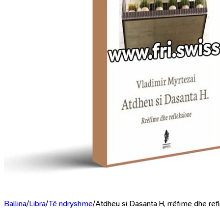
Ballina
/
Libra
/
Të ndryshme
/
Atdheu si Dasanta H, rrëfime dhe ref