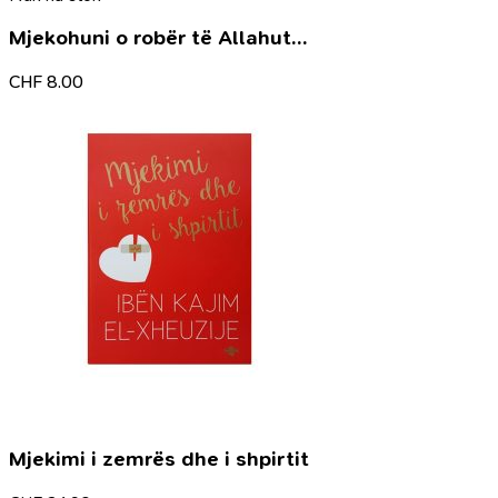
Mjekohuni o robër të Allahut…
CHF
8.00
Mjekimi i zemrës dhe i shpirtit