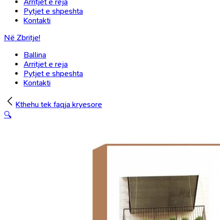
Arritjet e reja
Pytjet e shpeshta
Kontakti
Në Zbritje!
Ballina
Arritjet e reja
Pytjet e shpeshta
Kontakti
Kthehu tek faqja kryesore
🔍