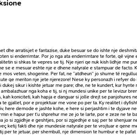
eksione
et dhe arratisjet e fantazise, duke besuar se do ishte nje deshmita
en si enderrimtar. Por jo nga ata enderrimtare te forte, që vijne
etin si shkas te vepres se tij. Nje njeri qe nuk kish lidhje me punë
 se e mesuar eshte nje e dhene natyrale e stampuar de facto. Ky n
ne mos veten, shogerine. Per fat, ne “atdheun” jo shume të regullua
olute qe meriton nje jete njerezore! Nese ky personazh i refyer do
 i dukej sikur i kishte jetuar me pare; dhe, ne te kundert, kur hynte
te ambalazhuar nga koha e tij, si nj mundesi unike per te levizur b
kah koniciteti, kah hapja e danguar si jolle drejt se panjohures ne
e gjallet, por e projektuar me vone po per ta. Ky realitet i dyfisht
 here demode e jashte kohe, e here si perjashtim i te dyjave ne n
ormin e hapur per t’u shprehur me ze jo te larte, por e zeze ne te b
ua jo si zgjidhje e geshtjes, por si zgjedhje e saj; per te shenjuar ne 
 veç ketij fakti dhe nje mundesie natyrale per te vrojtuar e qene 
 tij per te jetuar, per shembull, nje dimension te humbur e te pafat