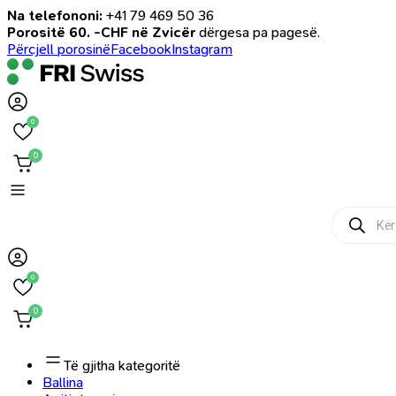
Na telefononi:
+41 79 469 50 36
Porositë 60. -CHF në Zvicër
dërgesa pa pagesë.
Përcjell porosinë
Facebook
Instagram
0
0
Products
search
0
0
Të gjitha kategoritë
Ballina