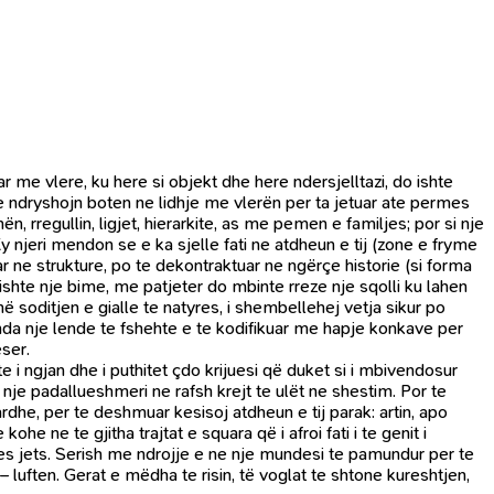
r me vlere, ku here si objekt dhe here ndersjelltazi, do ishte
 e ndryshojn boten ne lidhje me vlerën per ta jetuar ate permes
n, rregullin, ligjet, hierarkite, as me pemen e familjes; por si nje
jeri mendon se e ka sjelle fati ne atdheun e tij (zone e fryme
r ne strukture, po te dekontraktuar ne ngërçe historie (si forma
 ishte nje bime, me patjeter do mbinte rreze nje sqolli ku lahen
 në soditjen e gialle te natyres, i shembellehej vetja sikur po
renda nje lende te fshehte e te kodifikuar me hapje konkave per
ser.
e i ngjan dhe i puthitet çdo krijuesi që duket si i mbivendosur
je padallueshmeri ne rafsh krejt te ulët ne shestim. Por te
ardhe, per te deshmuar kesisoj atdheun e tij parak: artin, apo
kohe ne te gjitha trajtat e squara që i afroi fati i te genit i
mes jets. Serish me ndrojje e ne nje mundesi te pamundur per te
 – luften. Gerat e mëdha te risin, të voglat te shtone kureshtjen,