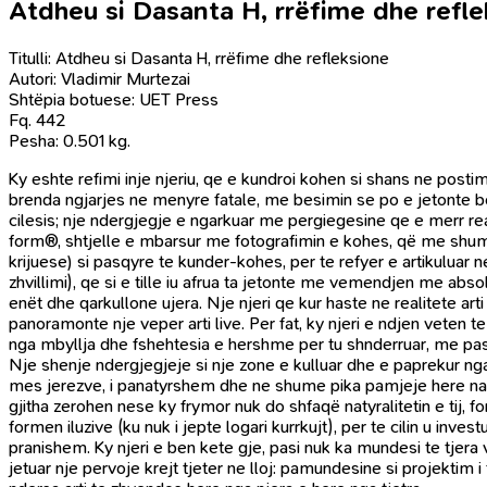
Atdheu si Dasanta H, rrëfime dhe refl
Titulli: Atdheu si Dasanta H, rrëfime dhe refleksione
Autori: Vladimir Murtezai
Shtëpia botuese: UET Press
Fq. 442
Pesha: 0.501 kg.
Ky eshte refimi inje njeriu, qe e kundroi kohen si shans ne postim
brenda ngjarjes ne menyre fatale, me besimin se po e jetonte bot
cilesis; nje ndergjegje e ngarkuar me pergiegesine qe e merr realit
form®, shtjelle e mbarsur me fotografimin e kohes, që me shume
krijuese) si pasqyre te kunder-kohes, per te refyer e artikuluar 
zhvillimi), qe si e tille iu afrua ta jetonte me vemendjen me abs
enët dhe qarkullone ujera. Nje njeri qe kur haste ne realitete arti
panoramonte nje veper arti live. Per fat, ky njeri e ndjen veten 
nga mbyllja dhe fshehtesia e hershme per tu shnderruar, me pas, 
Nje shenje ndergjegjeje si nje zone e kulluar dhe e paprekur nga t
mes jerezve, i panatyrshem dhe ne shume pika pamjeje here naiv,
gjitha zerohen nese ky frymor nuk do shfaqë natyralitetin e tij, f
formen iluzive (ku nuk i jepte logari kurrkujt), per te cilin u invest
pranishem. Ky njeri e ben kete gje, pasi nuk ka mundesi te tjera
jetuar nje pervoje krejt tjeter ne lloj: pamundesine si projektim i