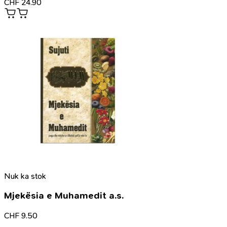
CHF
24.90
Nuk ka stok
Mjekësia e Muhamedit a.s.
CHF
9.50