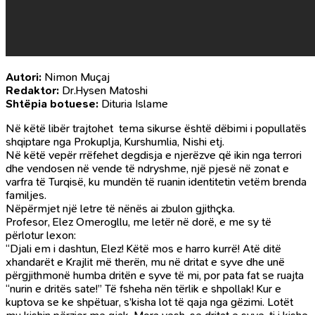
Autori:
Nimon Muçaj
Redaktor:
Dr.Hysen Matoshi
Shtëpia botuese:
Dituria Islame
Në këtë libër trajtohet tema sikurse është dëbimi i popullatës
shqiptare nga Prokuplja, Kurshumlia, Nishi etj.
Në këtë vepër rrëfehet degdisja e njerëzve që ikin nga terrori
dhe vendosen në vende të ndryshme, një pjesë në zonat e
varfra të Turqisë, ku mundën të ruanin identitetin vetëm brenda
familjes.
Nëpërmjet një letre të nënës ai zbulon gjithçka.
Profesor, Elez Omerogllu, me letër në dorë, e me sy të
përlotur lexon:
“Djali em i dashtun, Elez! Këtë mos e harro kurrë! Atë ditë
xhandarët e Krajlit më therën, mu në dritat e syve dhe unë
përgjithmonë humba dritën e syve të mi, por pata fat se ruajta
“nurin e dritës sate!” Të fsheha nën tërlik e shpollak! Kur e
kuptova se ke shpëtuar, s’kisha lot të qaja nga gëzimi. Lotët