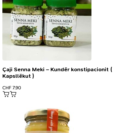
Çaji Senna Meki – Kundër konstipacionit (
Kapsllëkut )
CHF
7.90