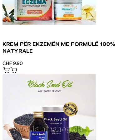
KREM PËR EKZEMËN ME FORMULË 100%
NATYRALE
CHF
9.90