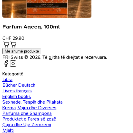
Parfum Aqeeq, 100ml
CHF
29.90
Më shumë produkte
FRI Swiss © 2026. Të gjitha të drejtat e rezervuara.
Kategoritë
Libra
Bücher Deutsch
Livres français
English books
Sexhade, Tespih dhe Pllakata
Krema, Vajra dhe Diverses
Parfuma dhe Shampona
Produktet e Farës së zezë
Çajra dhe Uje Zemzemi
Mjalti