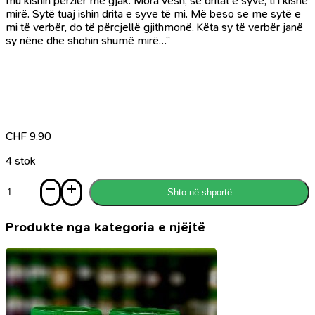
mu kishin përzier me gjak. Mora vesh, se dritat e syve, ti i kishe
mirë. Sytë tuaj ishin drita e syve të mi. Më beso se me sytë e
mi të verbër, do të përcjellë gjithmonë. Këta sy të verbër janë
sy nëne dhe shohin shumë mirë…”
CHF
9.90
4 stok
Sasi
Shto në shportë
Baladë
Muhaxhire
Produkte nga kategoria e njëjtë