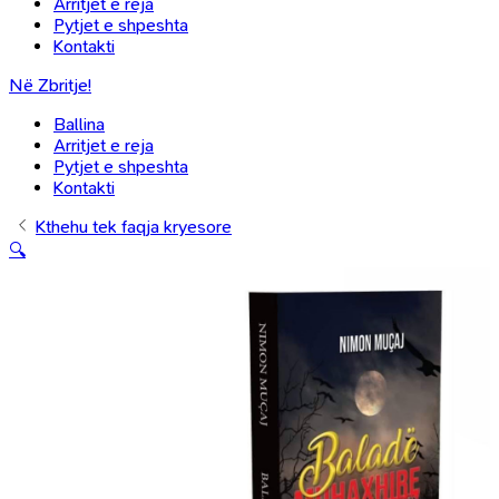
Arritjet e reja
Pytjet e shpeshta
Kontakti
Në Zbritje!
Ballina
Arritjet e reja
Pytjet e shpeshta
Kontakti
Kthehu tek faqja kryesore
🔍