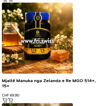
Mjaltë Manuka nga Zelanda e Re MGO 514+,
15+
CHF
69.90