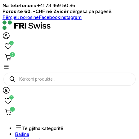
Na telefononi:
+41 79 469 50 36
Porositë 60. -CHF në Zvicër
dërgesa pa pagesë.
Përcjell porosinë
Facebook
Instagram
0
0
Products
search
0
0
Të gjitha kategoritë
Ballina