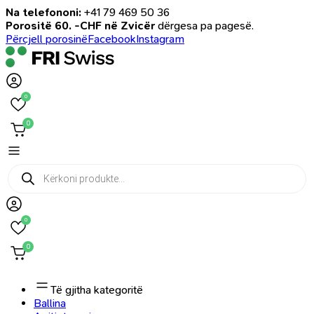
Na telefononi:
+41 79 469 50 36
Porositë 60. -CHF në Zvicër
dërgesa pa pagesë.
Përcjell porosinë
Facebook
Instagram
0
0
Products
search
0
0
Të gjitha kategoritë
Ballina