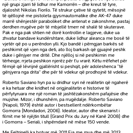
një grupi zjarri të lidhur me Kamorrën – dhe kreut të tyre,
djaloshit Nikolas Fiorilo. Të strukur çative të qytetit, mësojnë
të qëllojnë me pistoleta gjysmautomatike dhe AK-47 duke
marrë shënjestër paraboliket dhe antenat e zakonshme, pastaj
derdhen rrugëve për të mbjellë tmerr në shalë të skuterave.
Pak e nga pak shtien në dorë kontrollin e lagjeve, duke ua
zhvatur bandave kundërshtare, duke lidhur aleanca me bosë të
vjetër që po u perëndon ylli. Kjo bandë i përngjan barkës së
peshkimit që vjen nga deti, ato lloj barkash që gjuajnë peshk
duke i gënjyer me dritë. Dhe njëlloj si në peshkimin me
tërheqje, rrjeta peshkon njerëz për t’u vrarë. Këtu rrëfehet për
fëmijë që lëvrijnë gjallërisht si peshqit, për adoleshenca “të
gënjyera nga drita” dhe për të vdekur që prodhojnë të vdekur.
Roberto Saviano hyn pa iu dridhur syri në realitetin që ngaherë
e ka hetuar dhe kridhet në origjinalitetin e historive të
përfytyruara me një roman të jashtëzakonshëm pafajësie dhe
mujshie. Mizor, i dhunshëm, pa rrugëdalje. Roberto Saviano
(Napoli, 1979) është autor i bestsellerit ndërkombëtar
Gomorra (Mondadori, 2006). Ideator, autor dhe skenarist i
filmit me të njëjtin titull (Grand Prix du Jury në Kanë 2008) dhe
i Gomorra – Seriali, i shpërndarë në mëse 150 vende.
Me Feltrinelli ka botuar më 2011 Eja me mua dhe më 2013