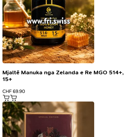
Mjaltë Manuka nga Zelanda e Re MGO 514+,
15+
CHF
69.90