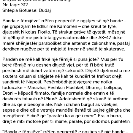
Nr. faqe: 312
Shtëpia Botuese: Dudaj
Banda e fëmijëve” rrëfen peripecitë e ngjitjes së një bande –
një grupi zjarri të lidhur me Kamorrën – dhe kreut të tyre,
djaloshit Nikolas Fiorilo. Të strukur çative të qytetit, mësojnë
të qëllojnë me pistoleta gjysmautomatike dhe AK-47 duke
marrë shënjestër paraboliket dhe antenat e zakonshme, pastaj
derdhen rrugëve për të mbjellë tmerr në shalë të skuterave.
Pandeh se më kall frikë një fëmijë si puna jote? Mua për t’u
bërë fëmijë m’u deshën dhjetë vjet, për të t’i bërë trutë
përshesh më duhet vetëm një sekondë. Dhjetë djelmosha me
skutera kaluan si shigjetë në kah të kundërt të trafikut drejt
sundimit të Napolit. Pesëmbëdhjetëvjeçarë me nofka
lodracake – Marazhai, Peshku i Flashkët, Dhomçi, Lollipopi,
Droni – këpucë firmato, familje normale dhe emrin e të
dashurës tatuazh në lëkurë. Adoleshentë që s’kanë të ardhme
dhe as që e besojnë atë. Nuk i druhen burgut as vdekjes,
sepse e dinë që e vetmja mundësi është të luajnë gjithçka dhe
menjëherë. E dinë që “paratë i ka ai që i merr”. Pra, o burra,
drejt e mbi motorë për t’i marrë, paratë, por sidomos pushtetin.
“Banda e fëmijëve” rrëfen peripecitë e ngjitjes së një bande –