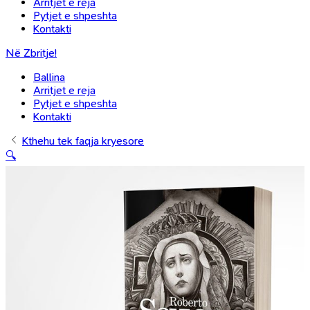
Arritjet e reja
Pytjet e shpeshta
Kontakti
Në Zbritje!
Ballina
Arritjet e reja
Pytjet e shpeshta
Kontakti
Kthehu tek faqja kryesore
🔍