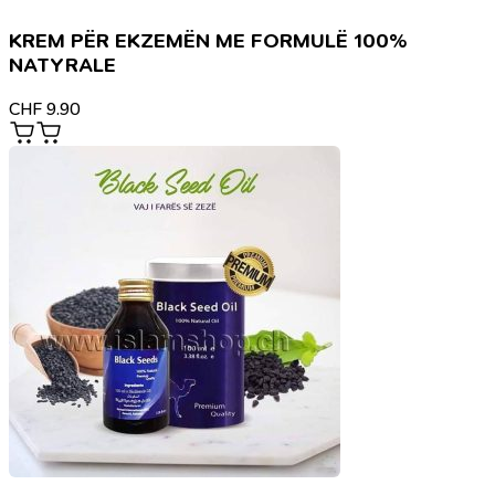
KREM PËR EKZEMËN ME FORMULË 100%
NATYRALE
CHF
9.90