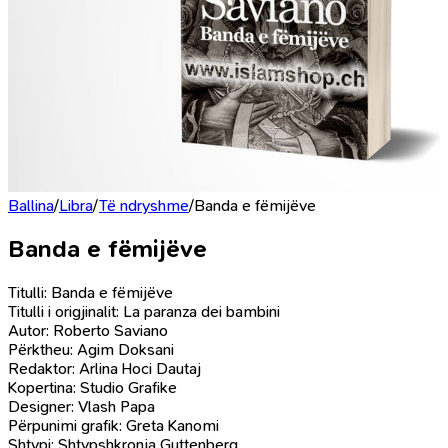
Ballina
/
Libra
/
Të ndryshme
/
Banda e fëmijëve
Banda e fëmijëve
Titulli: Banda e fëmijëve
Titulli i origjinalit: La paranza dei bambini
Autor: Roberto Saviano
Përktheu: Agim Doksani
Redaktor: Arlina Hoci Dautaj
Kopertina: Studio Grafike
Designer: Vlash Papa
Përpunimi grafik: Greta Kanomi
Shtypi: Shtypshkronja Guttenberg