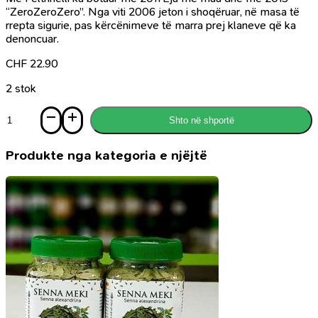
“ZeroZeroZero”. Nga viti 2006 jeton i shoqëruar, në masa të
rrepta sigurie, pas kërcënimeve të marra prej klaneve që ka
denoncuar.
CHF
22.90
2 stok
Sasi
Shto në shportë
Banda
e
fëmijëve
Produkte nga kategoria e njëjtë