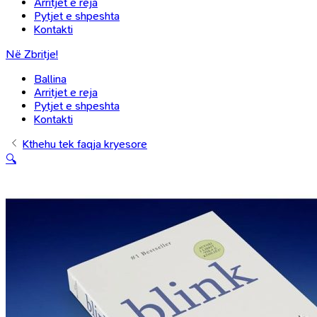
Arritjet e reja
Pytjet e shpeshta
Kontakti
Në Zbritje!
Ballina
Arritjet e reja
Pytjet e shpeshta
Kontakti
Kthehu tek faqja kryesore
🔍