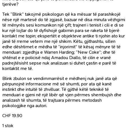
tjerëve?
Tek “Blink” takojmë psikologun që ka mësuar të parashikojë
nëse një martesë do të zgjasë, bazuar në disa minuta vëzhgimi
të mënyrës sesi komunikon një çift; trajneri i tenisit i cili e di se
kur një lojtar do të dyfishojë gabimin para se raketa të bjerë
kontakt me topin; ekspertët e objekteve antike ti njohin ato kur
janë të rreme vetem me një shikim. Këtu, gjithashtu, sillen
edhe dështimet e mëdha të “injorimit” të kësaj mënyre të të
menduari: zgjedhja e Warren Harding; “New Coke”; dhe të
shtënat e e policisë ndaj Amadou Diallo, të cilin e vranë
padrejtësisht sepse nuk analizuan si duhet çastin e parë të
kontaktit me të.
Blink zbulon se vendimmarrësit e mëdhenj nuk janë ata që
përpunojnë informacione më së shumti, por ata që kanë
instinkt dhe intuitë të zhvilluar. Të gjithë këtë teknikë të
menduari e gjeni në një libër që vjen përmes shembujsh dhe
analizash të shumta, të trajtuara përmes metodash
psikologjike nga autori.
CHF
19.90
1 stok