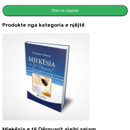
Shto në shportë
Produkte nga kategoria e njëjtë
Mjekësia e të Dërguarit alejhi selam