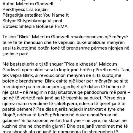
Autor: Malcolm Gladwell
Përkthyesi: Lira Sejdini
Përgaditja estetike: You Name It
Shtypi: Shtypshkronja Vi-print
Botues: Shtëpia Botuese PEMA
Te libri “Blink” Malcolm Gladwell revolucionarizon një mënyrë
të re të të menduari dhe të vepruari, duke analizuar mënyrën
sesi ta kuptojmë botën tonë të brendshme përmes njohjes në
çastin e parë.
Në bestsellerin e tij të shquar “Pika e kthesës” Malcolm
Gladwell ripërcaktoi sesi ta kuptojmë botën përreth nesh. Tani,
tek vepra Blink, ai revolucionon mënyrën se si ta kuptojmë
botën e brendshme. Blink është një libër për mënyrën se si të
mendojmë pa menduar, për zgjedhjet që duhen të bëhen në
një çast – në reagimin ndaj situatave që pandodhura më parë –
që në të vërtetë nuk janë aq të thjeshta sa duket. Përse disa
njerëz marrin vendime të shkëlqyera, ndërsa të tjerët janë të
paaftë përherë? Pse disa njerëz ndjekin instinktet e tyre dhe
fitojnë, ndërsa të tjerët përfundojnë duke u ngatërruar në
gabime? Si funksionon vërtet trurit ynë – në zyrë, në klasë, në
kuzhinë dhe në dhomën gjumi? Dhe pse janë vendimet më të
mira shpesh ato që janë të pamundura t’iu shpjegohen të