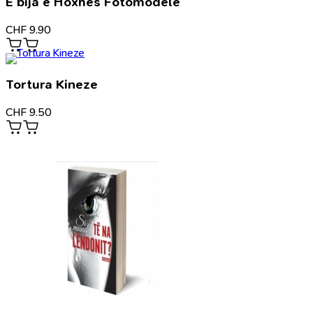
E bija e Hoxhës Fotomodele
CHF
9.90
Tortura Kineze
CHF
9.50