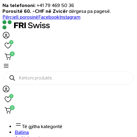
Na telefononi:
+41 79 469 50 36
Porositë 60. -CHF në Zvicër
dërgesa pa pagesë.
Përcjell porosinë
Facebook
Instagram
0
0
Products
search
0
0
Të gjitha kategoritë
Ballina