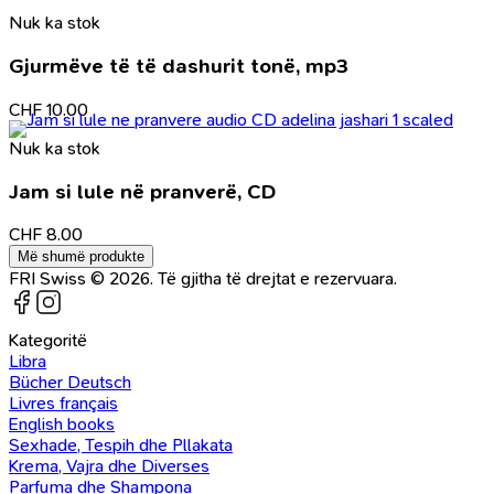
Nuk ka stok
Gjurmëve të të dashurit tonë, mp3
CHF
10.00
Nuk ka stok
Jam si lule në pranverë, CD
CHF
8.00
Më shumë produkte
FRI Swiss © 2026. Të gjitha të drejtat e rezervuara.
Kategoritë
Libra
Bücher Deutsch
Livres français
English books
Sexhade, Tespih dhe Pllakata
Krema, Vajra dhe Diverses
Parfuma dhe Shampona