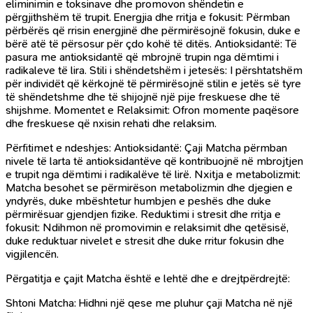
eliminimin e toksinave dhe promovon shëndetin e
përgjithshëm të trupit. Energjia dhe rritja e fokusit: Përmban
përbërës që rrisin energjinë dhe përmirësojnë fokusin, duke e
bërë atë të përsosur për çdo kohë të ditës. Antioksidantë: Të
pasura me antioksidantë që mbrojnë trupin nga dëmtimi i
radikaleve të lira. Stili i shëndetshëm i jetesës: I përshtatshëm
për individët që kërkojnë të përmirësojnë stilin e jetës së tyre
të shëndetshme dhe të shijojnë një pije freskuese dhe të
shijshme. Momentet e Relaksimit: Ofron momente paqësore
dhe freskuese që nxisin rehati dhe relaksim.
Përfitimet e ndeshjes: Antioksidantë: Çaji Matcha përmban
nivele të larta të antioksidantëve që kontribuojnë në mbrojtjen
e trupit nga dëmtimi i radikalëve të lirë. Nxitja e metabolizmit:
Matcha besohet se përmirëson metabolizmin dhe djegien e
yndyrës, duke mbështetur humbjen e peshës dhe duke
përmirësuar gjendjen fizike. Reduktimi i stresit dhe rritja e
fokusit: Ndihmon në promovimin e relaksimit dhe qetësisë,
duke reduktuar nivelet e stresit dhe duke rritur fokusin dhe
vigjilencën.
Përgatitja e çajit Matcha është e lehtë dhe e drejtpërdrejtë:
Shtoni Matcha: Hidhni një qese me pluhur çaji Matcha në një