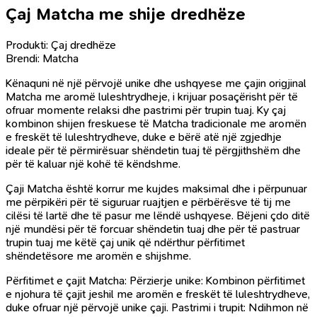
Çaj Matcha me shije dredhëze
Produkti: Çaj dredhëze
Brendi: Matcha
Kënaquni në një përvojë unike dhe ushqyese me çajin origjinal
Matcha me aromë luleshtrydheje, i krijuar posaçërisht për të
ofruar momente relaksi dhe pastrimi për trupin tuaj. Ky çaj
kombinon shijen freskuese të Matcha tradicionale me aromën
e freskët të luleshtrydheve, duke e bërë atë një zgjedhje
ideale për të përmirësuar shëndetin tuaj të përgjithshëm dhe
për të kaluar një kohë të këndshme.
Çaji Matcha është korrur me kujdes maksimal dhe i përpunuar
me përpikëri për të siguruar ruajtjen e përbërësve të tij me
cilësi të lartë dhe të pasur me lëndë ushqyese. Bëjeni çdo ditë
një mundësi për të forcuar shëndetin tuaj dhe për të pastruar
trupin tuaj me këtë çaj unik që ndërthur përfitimet
shëndetësore me aromën e shijshme.
Përfitimet e çajit Matcha: Përzierje unike: Kombinon përfitimet
e njohura të çajit jeshil me aromën e freskët të luleshtrydheve,
duke ofruar një përvojë unike çaji. Pastrimi i trupit: Ndihmon në