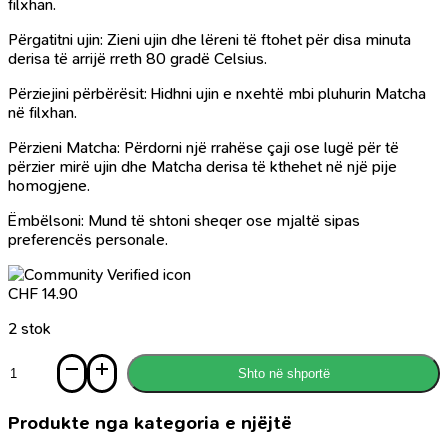
filxhan.
Përgatitni ujin: Zieni ujin dhe lëreni të ftohet për disa minuta
derisa të arrijë rreth 80 gradë Celsius.
Përziejini përbërësit: Hidhni ujin e nxehtë mbi pluhurin Matcha
në filxhan.
Përzieni Matcha: Përdorni një rrahëse çaji ose lugë për të
përzier mirë ujin dhe Matcha derisa të kthehet në një pije
homogjene.
Ëmbëlsoni: Mund të shtoni sheqer ose mjaltë sipas
preferencës personale.
CHF
14.90
2 stok
Sasi
Shto në shportë
Çaj
Matcha
me
Produkte nga kategoria e njëjtë
shije