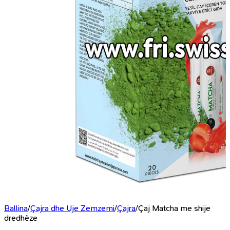
Ballina
/
Çajra dhe Uje Zemzemi
/
Çajra
/
Çaj Matcha me shije
dredhëze