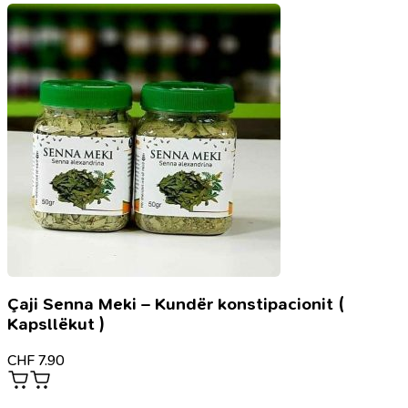
dredhëze
Çaji Senna Meki – Kundër konstipacionit (
Kapsllëkut )
CHF
7.90