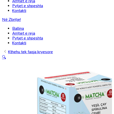
Arritjet e reja
Pytjet e shpeshta
Kontakti
Në Zbritje!
Ballina
Arritjet e reja
Pytjet e shpeshta
Kontakti
Kthehu tek faqja kryesore
🔍