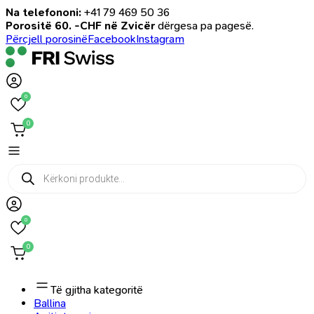
Na telefononi:
+41 79 469 50 36
Porositë 60. -CHF në Zvicër
dërgesa pa pagesë.
Përcjell porosinë
Facebook
Instagram
0
0
Products
search
0
0
Të gjitha kategoritë
Ballina