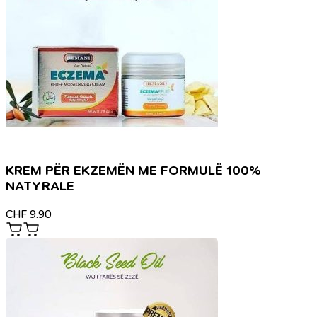
KREM PËR EKZEMËN ME FORMULË 100%
NATYRALE
CHF
9.90