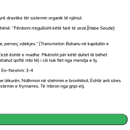
ë drastike tër sistemin organik të njëriut.
thënë: “Përdorni rregullisht këtë farë të zezë,{Habe Seude}
e, perveç vdekjes.” (Transmeton Buhariu në kapitullin e
Zezë është e madhe. Pikërisht për këtë duhet të bëhet
hut qoftë mbi të) i cili nuk flet nga mendja e tij.
ure En-Nexhm: 3-4
lëkurën, Ndihmon në shërimin e bronhitisit, Është anti stres
istemin e frymarres, Të mbron nga gripi etj.