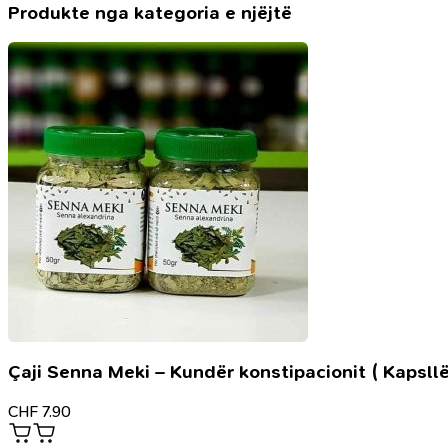
farës
Produkte nga kategoria e njëjtë
së
zezë-
Farës
së
Bereqetit
Çaji Senna Meki – Kundër konstipacionit ( Kapsllë
CHF
7.90