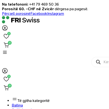
Na telefononi:
+41 79 469 50 36
Porositë 60. -CHF në Zvicër
dërgesa pa pagesë.
Përcjell porosinë
Facebook
Instagram
0
0
Products
search
0
0
Të gjitha kategoritë
Ballina