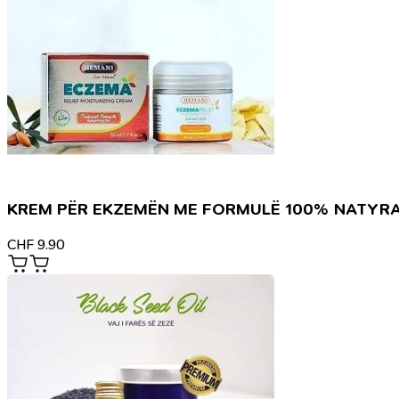
KREM PËR EKZEMËN ME FORMULË 100% NATYR
CHF
9.90