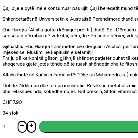
Çaj, pije e dytë më e konsumuar pas ujit. Çaj i bereqetit mund të 
Shkencëtarët në Universitetin e Australisë Perëndimore thanë se d
Ebu Hurejra {Allahu qoftë i kënaqur prej tij} thotë: Se i Dërguar
sepse ajo përmban në vete ilaç për çdo sëmundje përveç vdekjes
Gjithashtu, Ebu Hurejra transmeton se i derguari i Allahut, për 
mjekësisë, Muslimi në kapitullin e selamit.)
Pra ju që kërkoni të gëzoni gjithnjë shëndet patjetër duhet të
shoqërues gjatë jetës tënde që të ruash shëndetin dhe te fitosh sh
Allahu thotë në Kur’anin Famëlartë: “Dhe ai (Muhamedi a.s. ) nu
Dobitë: Ndihmon dhe forcon imunitetin, Relakson metabolizmin, N
dhe relaksues ndaj kokëdhembjes, Rrit oreksin, Shton vitaminat e
CHF
7.90
34 stok
Sasi
Çaji
i