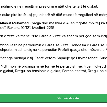
ndihmojë në rregullinin presionin e ulët dhe te lart të gjakut.
uke pirë këtë lloj çaj tri herë në ditë mund të rregulloni në mënyr
i i Allahut Muhamedi {paqja dhe mëshira e Allahut qoftë mbi të} ka 
”. Bukariu, 10/121; Muslimi, 2215
farën e zezë ka thënë: ’’Në Farën e Zezë ka shërim për çdo sëmundj
 këmbngulësh në përdorimin e Farës së Zezë. Rëndësia e Farës së 
perblim ashtu siç na ka porositur Profeti (paqja dhe mëshira e Alla
k flet nga mendja e tij. Është vetëm Shpallje që i frymëzohet”. S
dihmon në organizëm në formë të përgjithshme, I ruan flokët dhe 
 gjakut, Rregullon tensionin e gjakut, Forcon eshtrat, Rregullon s
Shto në shportë