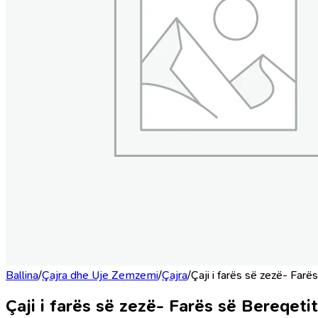
Ballina
/
Çajra dhe Uje Zemzemi
/
Çajra
/
Çaji i farës së zezë- Farë
Çaji i farës së zezë- Farës së Bereqetit