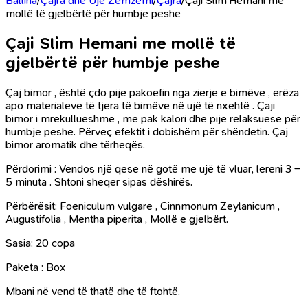
Ballina
/
Çajra dhe Uje Zemzemi
/
Çajra
/
Çaji Slim Hemani me
mollë të gjelbërtë për humbje peshe
Çaji Slim Hemani me mollë të
gjelbërtë për humbje peshe
Çaj bimor , është çdo pije pakoefin nga zierje e bimëve , erëza
apo materialeve të tjera të bimëve në ujë të nxehtë . Çaji
bimor i mrekullueshme , me pak kalori dhe pije relaksuese për
humbje peshe. Përveç efektit i dobishëm për shëndetin. Çaj
bimor aromatik dhe tërheqës.
Përdorimi : Vendos një qese në gotë me ujë të vluar, lereni 3 –
5 minuta . Shtoni sheqer sipas dëshirës.
Përbërësit: Foeniculum vulgare , Cinnmonum Zeylanicum ,
Augustifolia , Mentha piperita , Mollë e gjelbërt.
Sasia: 20 copa
Paketa : Box
Mbani në vend të thatë dhe të ftohtë.