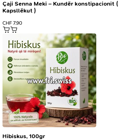
Çaji Senna Meki – Kundër konstipacionit (
Kapsllëkut )
CHF
7.90
Hibiskus, 100gr