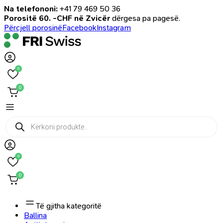
Na telefononi:
+41 79 469 50 36
Porositë 60. -CHF në Zvicër
dërgesa pa pagesë.
Përcjell porosinë
Facebook
Instagram
0
0
Products
search
0
0
Të gjitha kategoritë
Ballina