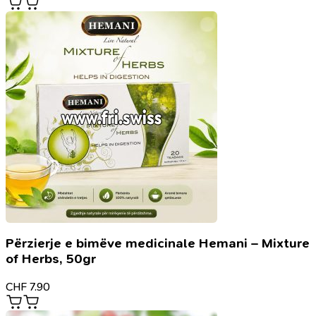
Përzierje e bimëve medicinale Hemani – Mixture
of Herbs, 50gr
CHF
7.90