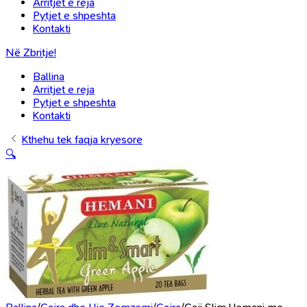
Arritjet e reja
Pytjet e shpeshta
Kontakti
Në Zbritje!
Ballina
Arritjet e reja
Pytjet e shpeshta
Kontakti
Kthehu tek faqja kryesore
🔍