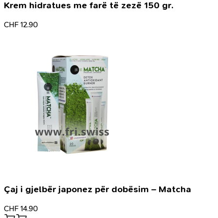
Krem hidratues me farë të zezë 150 gr.
CHF
12.90
Çaj i gjelbër japonez për dobësim – Matcha
CHF
14.90