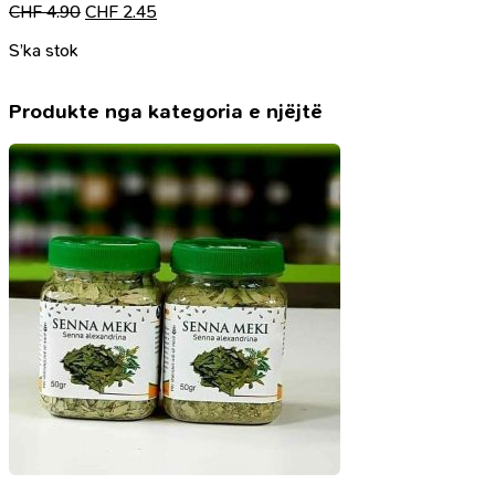
Çmimi
Çmimi
CHF
4.90
CHF
2.45
origjinal
i
S’ka stok
qe:
tanishëm
CHF 4.90.
është:
CHF 2.45.
Produkte nga kategoria e njëjtë