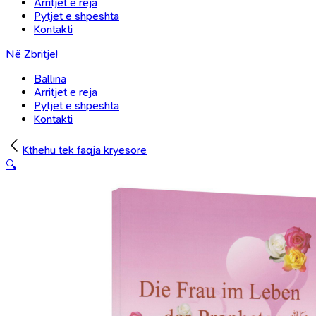
Arritjet e reja
Pytjet e shpeshta
Kontakti
Në Zbritje!
Ballina
Arritjet e reja
Pytjet e shpeshta
Kontakti
Kthehu tek faqja kryesore
🔍