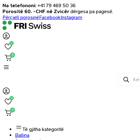
Na telefononi:
+41 79 469 50 36
Porositë 60. -CHF në Zvicër
dërgesa pa pagesë.
Përcjell porosinë
Facebook
Instagram
0
0
Products
search
0
0
Të gjitha kategoritë
Ballina