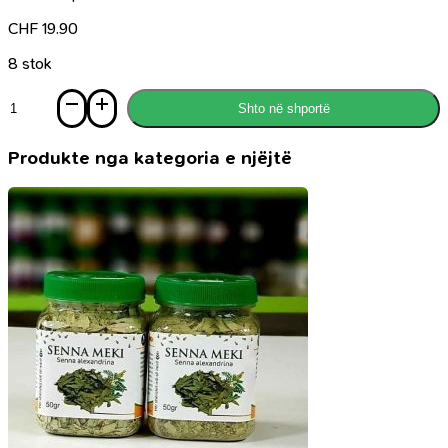
CHF
19.90
8 stok
Sasi
Shto në shportë
Dr.
Rashel
Set
Produkte nga kategoria e njëjtë
Kremrash
Me
Vitamine
C
&
Retinol,
për
ditën
dhe
natën
-
Dr.
Rashel
Vitamin
C