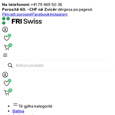
Na telefononi:
+41 79 469 50 36
Porositë 60. -CHF në Zvicër
dërgesa pa pagesë.
Përcjell porosinë
Facebook
Instagram
0
0
Products
search
0
0
Të gjitha kategoritë
Ballina