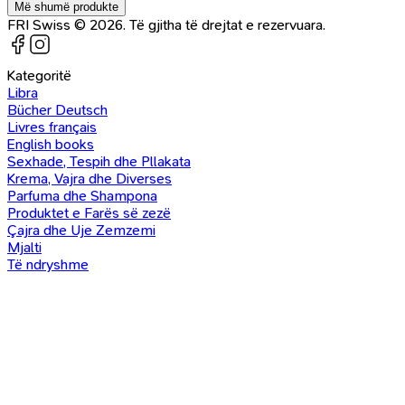
Më shumë produkte
FRI Swiss © 2026. Të gjitha të drejtat e rezervuara.
Kategoritë
Libra
Bücher Deutsch
Livres français
English books
Sexhade, Tespih dhe Pllakata
Krema, Vajra dhe Diverses
Parfuma dhe Shampona
Produktet e Farës së zezë
Çajra dhe Uje Zemzemi
Mjalti
Të ndryshme