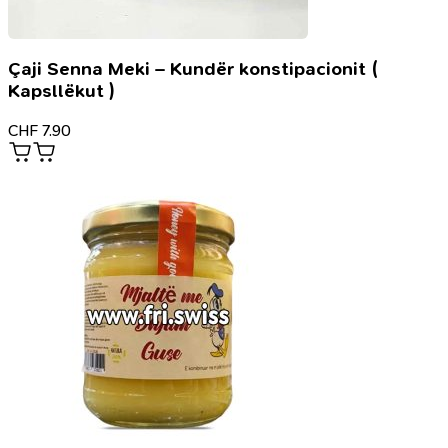
And
Retinol
Day
&
Çaji Senna Meki – Kundër konstipacionit (
Night
Kapsllëkut )
Cream
Combo
CHF
7.90