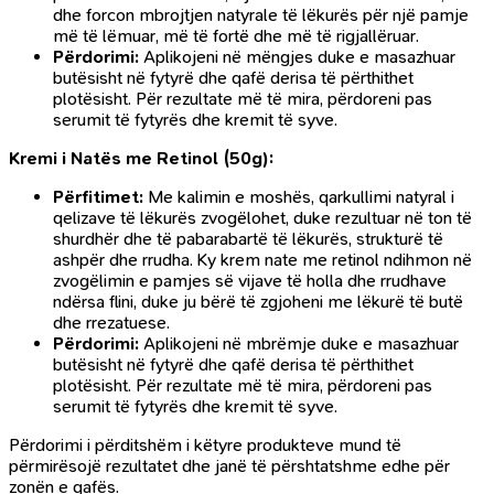
dhe forcon mbrojtjen natyrale të lëkurës për një pamje
më të lëmuar, më të fortë dhe më të rigjallëruar.
Përdorimi:
Aplikojeni në mëngjes duke e masazhuar
butësisht në fytyrë dhe qafë derisa të përthithet
plotësisht. Për rezultate më të mira, përdoreni pas
serumit të fytyrës dhe kremit të syve.
Kremi i Natës me Retinol (50g):
Përfitimet:
Me kalimin e moshës, qarkullimi natyral i
qelizave të lëkurës zvogëlohet, duke rezultuar në ton të
shurdhër dhe të pabarabartë të lëkurës, strukturë të
ashpër dhe rrudha. Ky krem nate me retinol ndihmon në
zvogëlimin e pamjes së vijave të holla dhe rrudhave
ndërsa flini, duke ju bërë të zgjoheni me lëkurë të butë
dhe rrezatuese.
Përdorimi:
Aplikojeni në mbrëmje duke e masazhuar
butësisht në fytyrë dhe qafë derisa të përthithet
plotësisht. Për rezultate më të mira, përdoreni pas
serumit të fytyrës dhe kremit të syve.
Përdorimi i përditshëm i këtyre produkteve mund të
përmirësojë rezultatet dhe janë të përshtatshme edhe për
zonën e qafës.