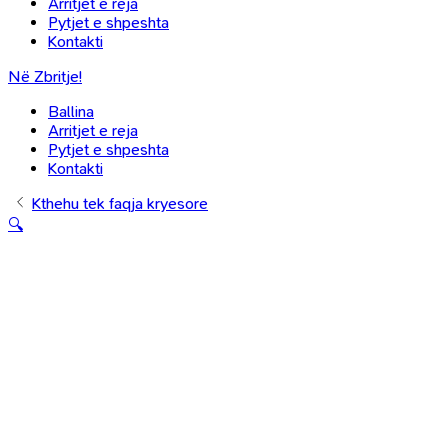
Arritjet e reja
Pytjet e shpeshta
Kontakti
Në Zbritje!
Ballina
Arritjet e reja
Pytjet e shpeshta
Kontakti
Kthehu tek faqja kryesore
🔍