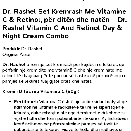
Dr. Rashel Set Kremrash Me Vitamine
C & Retinol, për ditën dhe natën – Dr.
Rashel Vitamin C And Retinol Day &
Night Cream Combo
Produkti: Dr. Rashel
Origjina: Arabi
Dr. Rashel
ofron një set kremrash për kujdesin e lëkurës që
përfshin një krem dite me vitaminë C dhe një krem nate me
retinol, të dizajnuar për të punuar së bashku në përmirësimin e
pamjes së lëkurës tuaj gjatë ditës dhe natës.
Kremi i Ditës me Vitaminë C (50g):
Përfitimet:
Vitamina C është një antioksidant natyral që
ndihmon në luftimin e radikalëve të lirë në sipërfaqen e
lëkurës, duke mbrojtur atë nga dëmtimet e dukshme si
vijat e holla dhe toni i pabarabartë i lëkurës. Ky hidratues i
lehtë ndihmon në përmirësimin e pamjes së tonit të
pabarabartë të lëkurës, vijave të holla dhe rrudhave, si