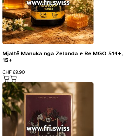
Mjaltë Manuka nga Zelanda e Re MGO 514+,
15+
CHF
69.90