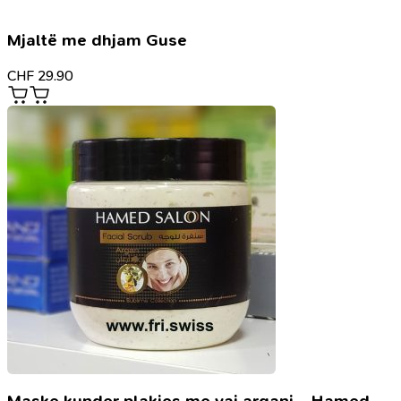
Mjaltë me dhjam Guse
CHF
29.90
Maske kunder plakjes me vaj argani – Hamed