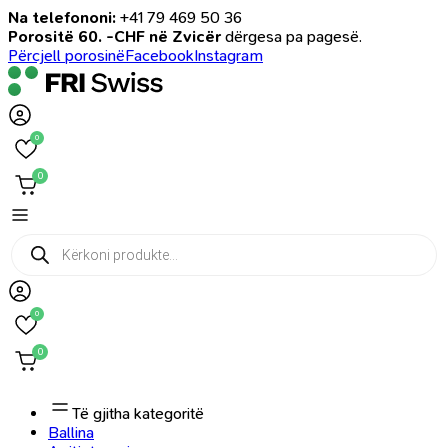
Na telefononi:
+41 79 469 50 36
Porositë 60. -CHF në Zvicër
dërgesa pa pagesë.
Përcjell porosinë
Facebook
Instagram
0
0
Products
search
0
0
Të gjitha kategoritë
Ballina