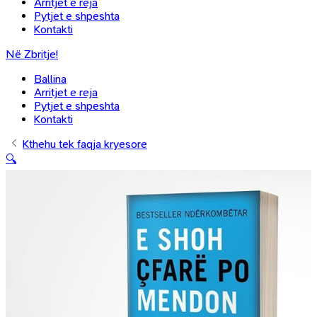
Arritjet e reja
Pytjet e shpeshta
Kontakti
Në Zbritje!
Ballina
Arritjet e reja
Pytjet e shpeshta
Kontakti
Kthehu tek faqja kryesore
🔍