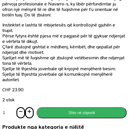
përvoja profesionale e Navarro-s, ky libër përfundimtar ju
ofron një mënyrë të re dhe të fuqishme për t’u orientuar në
botën tuaj. Do të zbuloni:
Instinktet e lashta të mbijetesës që kontrollojnë gjuhën e
trupit.
Përse fytyra është pjesa më e pagjasë për të gjykuar ndjenjat
e vërteta të dikujt.
Çfarë zbulojnë gishtat e mëdhenj, këmbët, dhe qepallat për
ndjenjat dhe motivet.
Sjelljet më të fuqishme që zbulojnë vetëbesimin dhe ndjenjat
tona të vërteta.
Sjellje të thjeshta joverbale që krijojnë menjëherë besim.
Sjellje të thjeshta joverbale që komunikojnë menjëherë
autoritet.
CHF
23.90
2 stok
Sasi
Shto në shportë
E
shoh
çfarë
Produkte nga kategoria e njëjtë