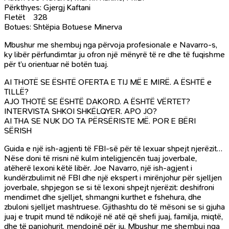
Përkthyes: Gjergj Kaftani
Fletët 328
Botues: Shtëpia Botuese Minerva
Mbushur me shembuj nga përvoja profesionale e Navarro-s,
ky libër përfundimtar ju ofron një mënyrë të re dhe të fuqishme
për t’u orientuar në botën tuaj.
AI THOTË SE ËSHTË OFERTA E TIJ MË E MIRË. A ËSHTË e
TlLLË?
AJO THOTË SE ËSHTË DAKORD. A ËSHTË VËRTET?
INTERVISTA SHKOI SHKËLQYER. APO JO?
AI THA SE NUK DO TA PËRSËRISTE MË. POR E BËRI
SËRISH
Guida e një ish-agjenti të FBI-së për të lexuar shpejt njerëzit…
Nëse doni të rrisni në kulm inteligjencën tuaj joverbale,
atëherë lexoni këtë libër. Joe Navarro, një ish-agjent i
kundërzbulimit në FBI dhe një ekspert i mirënjohur për sjelljen
joverbale, shpjegon se si të lexoni shpejt njerëzit: deshifroni
mendimet dhe sjelljet, shmangni kurthet e fshehura, dhe
zbuloni sjelljet mashtruese. Gjithashtu do të mësoni se si gjuha
juaj e trupit mund të ndikojë në atë që shefi juaj, familja, miqtë,
dhe të panjohurit, mendojnë për ju. Mbushur me shembuj nga