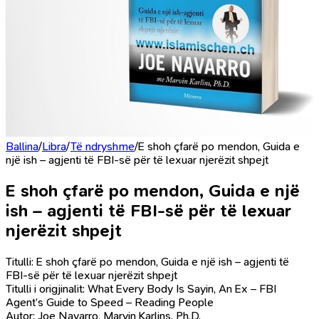
Ballina
/
Libra
/
Të ndryshme
/
E shoh çfarë po mendon, Guida e
një ish – agjenti të FBI-së për të lexuar njerëzit shpejt
E shoh çfarë po mendon, Guida e një
ish – agjenti të FBI-së për të lexuar
njerëzit shpejt
Titulli: E shoh çfarë po mendon, Guida e një ish – agjenti të
FBI-së për të lexuar njerëzit shpejt
Titulli i origjinalit: What Every Body Is Sayin, An Ex – FBI
Agent’s Guide to Speed – Reading People
Autor: Joe Navarro, Marvin Karlins, Ph.D.