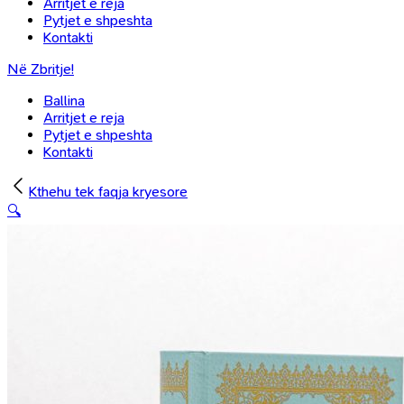
Arritjet e reja
Pytjet e shpeshta
Kontakti
Në Zbritje!
Ballina
Arritjet e reja
Pytjet e shpeshta
Kontakti
Kthehu tek faqja kryesore
🔍