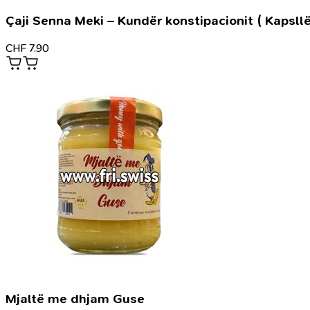
Çaji Senna Meki – Kundër konstipacionit ( Kapsllë
CHF
7.90
Mjaltë me dhjam Guse