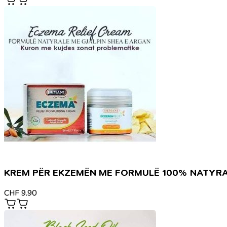
KREM PËR EKZEMËN ME FORMULË 100% NATYR
CHF
9.90