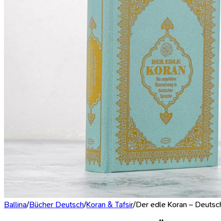
Ballina
/
Bücher Deutsch
/
Koran & Tafsir
/
Der edle Koran – Deuts