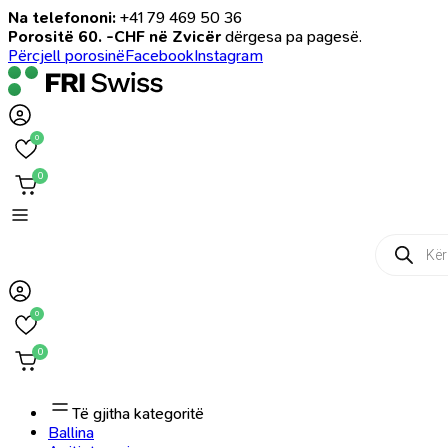
Na telefononi:
+41 79 469 50 36
Porositë 60. -CHF në Zvicër
dërgesa pa pagesë.
Përcjell porosinë
Facebook
Instagram
0
0
Products
search
0
0
Të gjitha kategoritë
Ballina