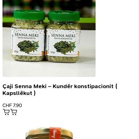
Çaji Senna Meki – Kundër konstipacionit (
Kapsllëkut )
CHF
7.90