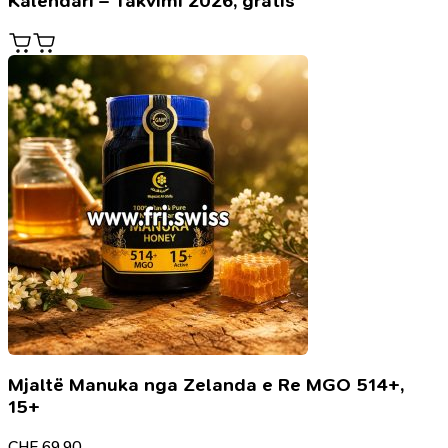
Kalendari – Takvimi 2026, gratis
Mjaltë Manuka nga Zelanda e Re MGO 514+,
15+
CHF
69.90