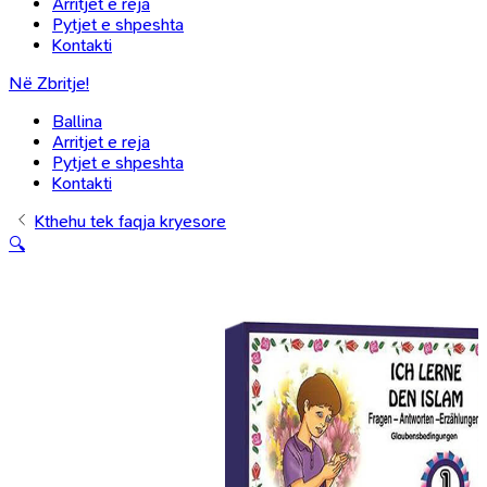
Arritjet e reja
Pytjet e shpeshta
Kontakti
Në Zbritje!
Ballina
Arritjet e reja
Pytjet e shpeshta
Kontakti
Kthehu tek faqja kryesore
🔍