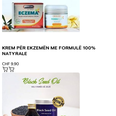
KREM PËR EKZEMËN ME FORMULË 100%
NATYRALE
CHF
9.90