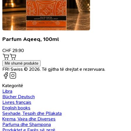
Parfum Aqeeq, 100ml
CHF
29.90
Më shumë produkte
FRI Swiss © 2026. Të gjitha të drejtat e rezervuara.
Kategoritë
Libra
Bücher Deutsch
Livres français
English books
Sexhade, Tespih dhe Pllakata
Krema, Vajra dhe Diverses
Parfuma dhe Shampona
Produktet e Farës së zezë