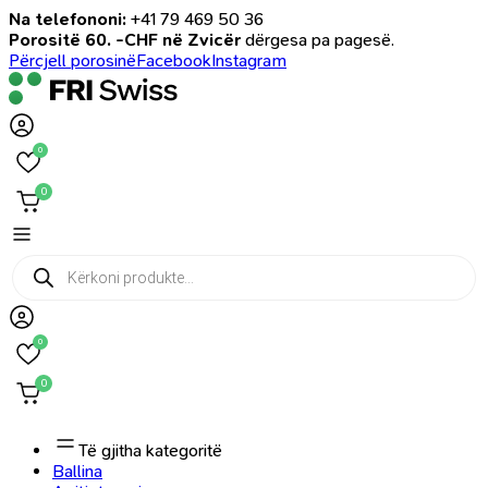
Na telefononi:
+41 79 469 50 36
Porositë 60. -CHF në Zvicër
dërgesa pa pagesë.
Përcjell porosinë
Facebook
Instagram
0
0
Products
search
0
0
Të gjitha kategoritë
Ballina