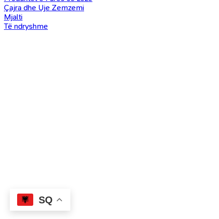
Çajra dhe Uje Zemzemi
Mjalti
Të ndryshme
SQ