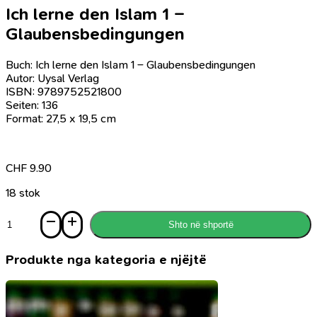
Ich lerne den Islam 1 –
Glaubensbedingungen
Buch: Ich lerne den Islam 1 – Glaubensbedingungen
Autor: Uysal Verlag
ISBN: 9789752521800
Seiten: 136
Format: 27,5 x 19,5 cm
CHF
9.90
18 stok
Sasi
Shto në shportë
Ich
lerne
den
Produkte nga kategoria e njëjtë
Islam
1
-
Glaubensbedingungen