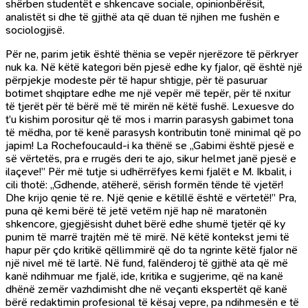
shërben studentët e shkencave sociale, opinionbërësit,
analistët si dhe të gjithë ata që duan të njihen me fushën e
sociologjisë.
Për ne, parim jetik është thënia se vepër njerëzore të përkryer
nuk ka. Në këtë kategori bën pjesë edhe ky fjalor, që është një
përpjekje modeste për të hapur shtigje, për të pasuruar
botimet shqiptare edhe me një vepër më tepër, për të nxitur
të tjerët për të bërë më të mirën në këtë fushë. Lexuesve do
t’u kishim porositur që të mos i marrin parasysh gabimet tona
të mëdha, por të kenë parasysh kontributin tonë minimal që po
japim! La Rochefoucauld-i ka thënë se „Gabimi është pjesë e
së vërtetës, pra e rrugës deri te ajo, sikur helmet janë pjesë e
ilaçeve!” Për më tutje si udhërrëfyes kemi fjalët e M. Ikbalit, i
cili thotë: „Gdhende, atëherë, sërish formën tënde të vjetër!
Dhe krijo qenie të re. Një qenie e këtillë është e vërtetë!” Pra,
puna që kemi bërë të jetë vetëm një hap në maratonën
shkencore, gjegjësisht duhet bërë edhe shumë tjetër që ky
punim të marrë trajtën më të mirë. Në këtë kontekst jemi të
hapur për çdo kritikë qëllimmirë që do ta ngrinte këtë fjalor në
një nivel më të lartë. Në fund, falënderoj të gjithë ata që më
kanë ndihmuar me fjalë, ide, kritika e sugjerime, që na kanë
dhënë zemër vazhdimisht dhe në veçanti ekspertët që kanë
bërë redaktimin profesional të kësaj vepre, pa ndihmesën e të