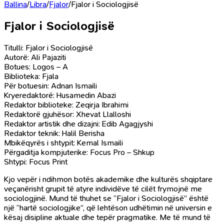
Ballina
/
Libra
/
Fjalor
/
Fjalor i Sociologjisë
Fjalor i Sociologjisë
Titulli: Fjalor i Sociologjisë
Autorë: Ali Pajaziti
Botues: Logos – A
Biblioteka: Fjala
Për botuesin: Adnan Ismaili
Kryeredaktorë: Husamedin Abazi
Redaktor biblioteke: Zeqirja Ibrahimi
Redaktorë gjuhësor: Xhevat Llalloshi
Redaktor artistik dhe dizajni: Edib Agagjyshi
Redaktor teknik: Halil Berisha
Mbikëqyrës i shtypit: Kemal Ismaili
Përgaditja kompjuterike: Focus Pro – Shkup
Shtypi: Focus Print
Kjo vepër i ndihmon botës akademike dhe kulturës shqiptare
veçanërisht grupit të atyre individëve të cilët frymojnë me
sociologjinë. Mund të thuhet se “Fjalor i Sociologjisë” është
një “hartë sociologjike”, që lehtëson udhëtimin në universin e
kësaj disipline aktuale dhe tepër pragmatike. Me të mund të