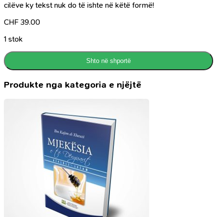
cilëve ky tekst nuk do të ishte në këtë formë!
CHF
39.00
1 stok
Shto në shportë
Produkte nga kategoria e njëjtë