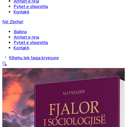
Arritjet e reja
Pytjet e shpeshta
Kontakti
Në Zbritje!
Ballina
Arritjet e reja
Pytjet e shpeshta
Kontakti
Kthehu tek faqja kryesore
🔍