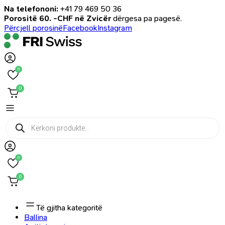
Na telefononi:
+41 79 469 50 36
Porositë 60. -CHF në Zvicër
dërgesa pa pagesë.
Përcjell porosinë
Facebook
Instagram
0
0
Products
search
0
0
Të gjitha kategoritë
Ballina