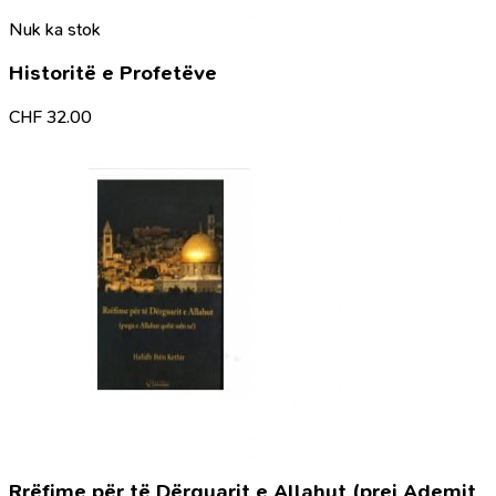
Nuk ka stok
Historitë e Profetëve
CHF
32.00
Rrëfime për të Dërguarit e Allahut (prej Ademit