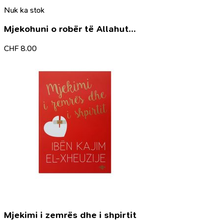
Nuk ka stok
Mjekohuni o robër të Allahut…
CHF
8.00
Mjekimi i zemrës dhe i shpirtit