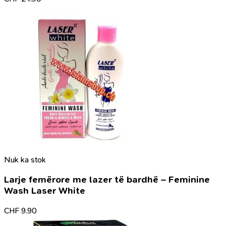
Nuk ka stok
Larje femërore me lazer të bardhë – Feminine
Wash Laser White
CHF
9.90