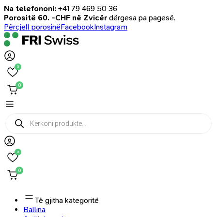
Na telefononi:
+41 79 469 50 36
Porositë 60. -CHF në Zvicër
dërgesa pa pagesë.
Përcjell porosinë
Facebook
Instagram
0
0
Products
search
0
0
Të gjitha kategoritë
Ballina