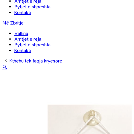
Arritjet e reja
Pytjet e shpeshta
Kontakti
Në Zbritje!
Ballina
Arritjet e reja
Pytjet e shpeshta
Kontakti
Kthehu tek faqja kryesore
🔍