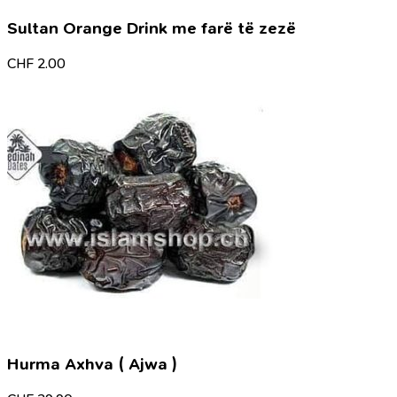
Sultan Orange Drink me farë të zezë
CHF
2.00
Hurma Axhva ( Ajwa )