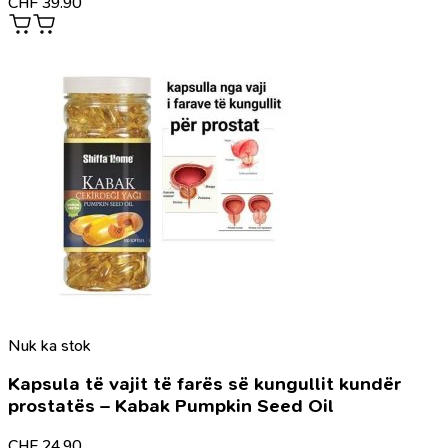
CHF
39.90
Nuk ka stok
Kapsula të vajit të farës së kungullit kundër
prostatës – Kabak Pumpkin Seed Oil
CHF
24.90