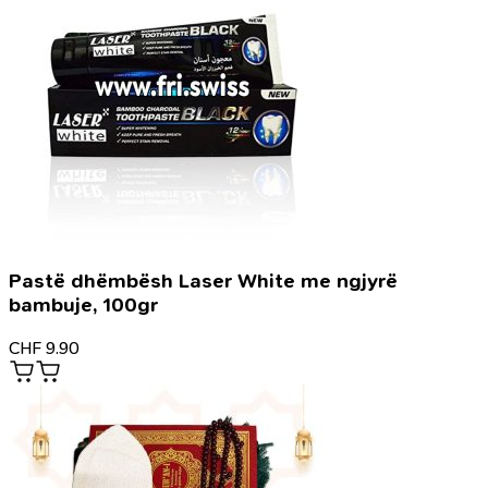
Pastë dhëmbësh Laser White me ngjyrë
bambuje, 100gr
CHF
9.90