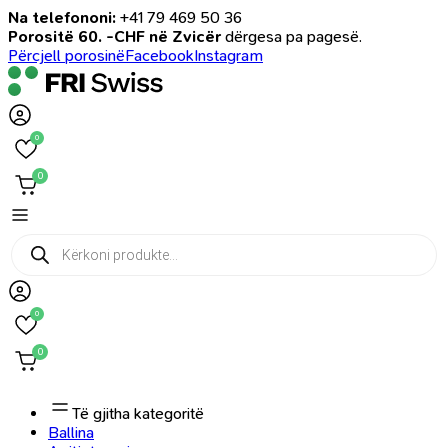
Na telefononi:
+41 79 469 50 36
Porositë 60. -CHF në Zvicër
dërgesa pa pagesë.
Përcjell porosinë
Facebook
Instagram
0
0
Products
search
0
0
Të gjitha kategoritë
Ballina