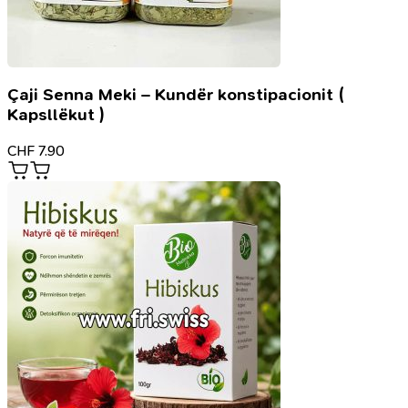
Çaji Senna Meki – Kundër konstipacionit (
Kapsllëkut )
CHF
7.90