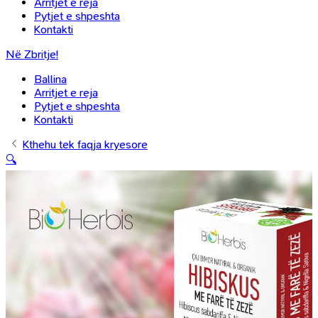
Arritjet e reja
Pytjet e shpeshta
Kontakti
Në Zbritje!
Ballina
Arritjet e reja
Pytjet e shpeshta
Kontakti
Kthehu tek faqja kryesore
🔍