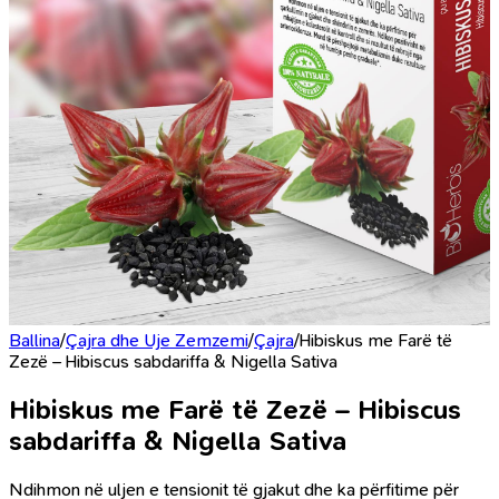
Ballina
/
Çajra dhe Uje Zemzemi
/
Çajra
/
Hibiskus me Farë të
Zezë – Hibiscus sabdariffa & Nigella Sativa
Hibiskus me Farë të Zezë – Hibiscus
sabdariffa & Nigella Sativa
Ndihmon në uljen e tensionit të gjakut dhe ka përfitime për