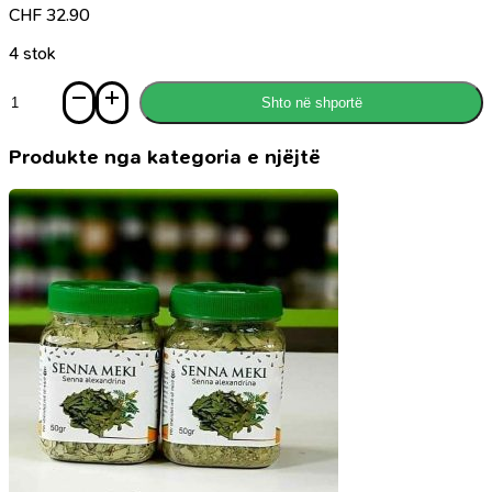
CHF
32.90
4 stok
Sasi
Shto në shportë
Historia
e
Muhamedit
Produkte nga kategoria e njëjtë
ﷺ
nëpërmjet
haditheve
të
sakta