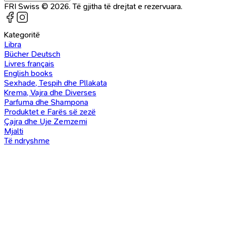
FRI Swiss © 2026. Të gjitha të drejtat e rezervuara.
Kategoritë
Libra
Bücher Deutsch
Livres français
English books
Sexhade, Tespih dhe Pllakata
Krema, Vajra dhe Diverses
Parfuma dhe Shampona
Produktet e Farës së zezë
Çajra dhe Uje Zemzemi
Mjalti
Të ndryshme