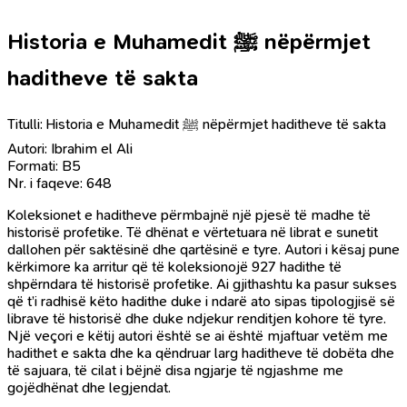
Historia e Muhamedit ﷺ nëpërmjet
haditheve të sakta
Titulli: Historia e Muhamedit ﷺ nëpërmjet haditheve të sakta
Autori: Ibrahim el Ali
Formati: B5
Nr. i faqeve: 648
Koleksionet e haditheve përmbajnë një pjesë të madhe të
historisë profetike. Të dhënat e vërtetuara në librat e sunetit
dallohen për saktësinë dhe qartësinë e tyre. Autori i kësaj pune
kërkimore ka arritur që të koleksionojë 927 hadithe të
shpërndara të historisë profetike. Ai gjithashtu ka pasur sukses
që t’i radhisë këto hadithe duke i ndarë ato sipas tipologjisë së
librave të historisë dhe duke ndjekur renditjen kohore të tyre.
Një veçori e këtij autori është se ai është mjaftuar vetëm me
hadithet e sakta dhe ka qëndruar larg haditheve të dobëta dhe
të sajuara, të cilat i bëjnë disa ngjarje të ngjashme me
gojëdhënat dhe legjendat.