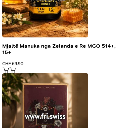
Mjaltë Manuka nga Zelanda e Re MGO 514+,
15+
CHF
69.90