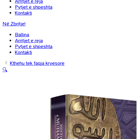
Arritjet e reja
Pytjet e shpeshta
Kontakti
Në Zbritje!
Ballina
Arritjet e reja
Pytjet e shpeshta
Kontakti
Kthehu tek faqja kryesore
🔍