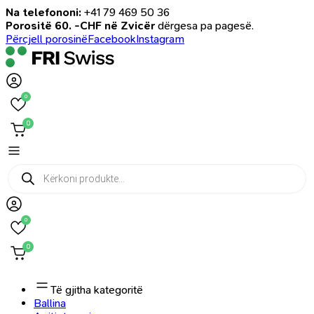
Na telefononi:
+41 79 469 50 36
Porositë 60. -CHF në Zvicër
dërgesa pa pagesë.
Përcjell porosinë
Facebook
Instagram
0
0
Products
search
0
0
Të gjitha kategoritë
Ballina