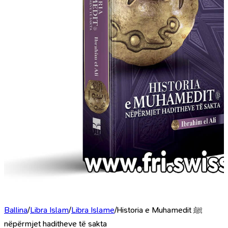
Ballina
/
Libra Islam
/
Libra Islame
/
Historia e Muhamedit ﷺ
nëpërmjet haditheve të sakta