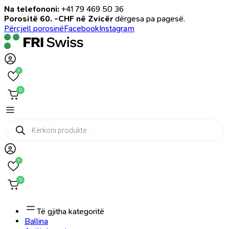
Na telefononi:
+41 79 469 50 36
Porositë 60. -CHF në Zvicër
dërgesa pa pagesë.
Përcjell porosinë
Facebook
Instagram
0
0
Products
search
0
0
Të gjitha kategoritë
Ballina