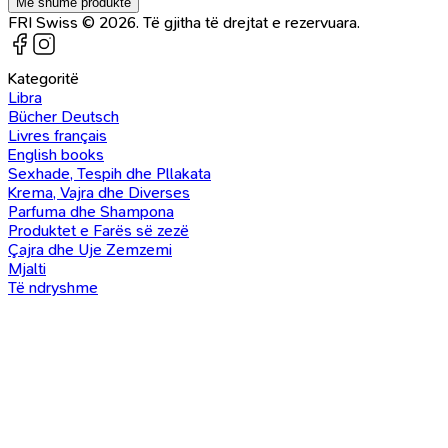
Më shumë produkte
FRI Swiss © 2026. Të gjitha të drejtat e rezervuara.
Kategoritë
Libra
Bücher Deutsch
Livres français
English books
Sexhade, Tespih dhe Pllakata
Krema, Vajra dhe Diverses
Parfuma dhe Shampona
Produktet e Farës së zezë
Çajra dhe Uje Zemzemi
Mjalti
Të ndryshme