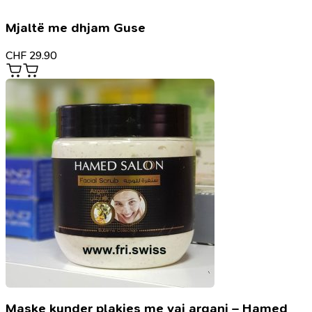
Mjaltë me dhjam Guse
CHF
29.90
Maske kunder plakjes me vaj argani – Hamed