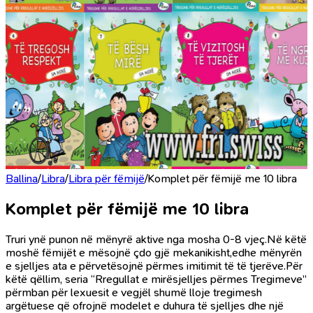
Ballina
/
Libra
/
Libra për fëmijë
/
Komplet për fëmijë me 10 libra
Komplet për fëmijë me 10 libra
Truri ynë punon në mënyrë aktive nga mosha 0-8 vjeç.Në këtë
moshë fëmijët e mësojnë çdo gjë mekanikisht,edhe mënyrën
e sjelljes ata e përvetësojnë përmes imitimit të të tjerëve.Për
këtë qëllim, seria “Rregullat e mirësjelljes përmes Tregimeve”
përmban për lexuesit e vegjël shumë lloje tregimesh
argëtuese që ofrojnë modelet e duhura të sjelljes dhe një