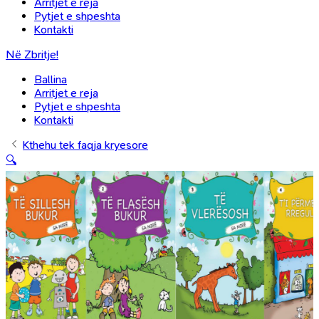
Arritjet e reja
Pytjet e shpeshta
Kontakti
Në Zbritje!
Ballina
Arritjet e reja
Pytjet e shpeshta
Kontakti
Kthehu tek faqja kryesore
🔍