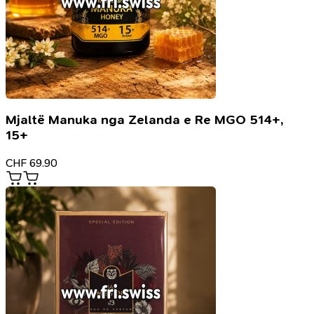
Mjaltë Manuka nga Zelanda e Re MGO 514+,
15+
CHF
69.90