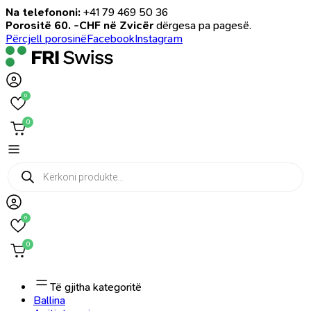
Na telefononi:
+41 79 469 50 36
Porositë 60. -CHF në Zvicër
dërgesa pa pagesë.
Përcjell porosinë
Facebook
Instagram
0
0
Products
search
0
0
Të gjitha kategoritë
Ballina