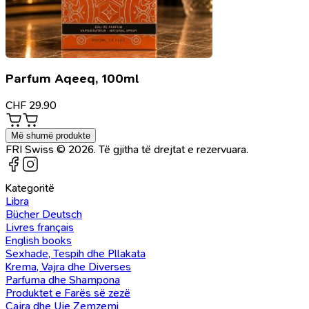
Parfum Aqeeq, 100ml
CHF
29.90
Më shumë produkte
FRI Swiss © 2026. Të gjitha të drejtat e rezervuara.
Kategoritë
Libra
Bücher Deutsch
Livres français
English books
Sexhade, Tespih dhe Pllakata
Krema, Vajra dhe Diverses
Parfuma dhe Shampona
Produktet e Farës së zezë
Çajra dhe Uje Zemzemi