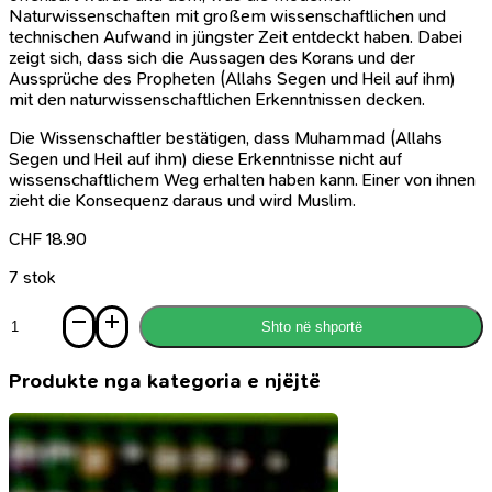
Naturwissenschaften mit großem wissenschaftlichen und
technischen Aufwand in jüngster Zeit entdeckt haben. Dabei
zeigt sich, dass sich die Aussagen des Korans und der
Aussprüche des Propheten (Allahs Segen und Heil auf ihm)
mit den naturwissenschaftlichen Erkenntnissen decken.
Die Wissenschaftler bestätigen, dass Muhammad (Allahs
Segen und Heil auf ihm) diese Erkenntnisse nicht auf
wissenschaftlichem Weg erhalten haben kann. Einer von ihnen
zieht die Konsequenz daraus und wird Muslim.
CHF
18.90
7 stok
Sasi
Shto në shportë
Koran
und
Wissenschaft
Produkte nga kategoria e njëjtë
-
DVD