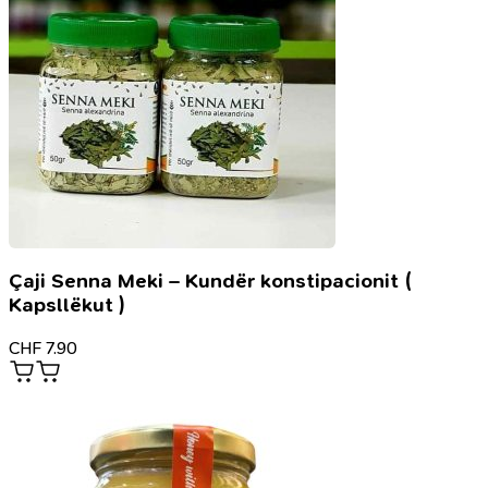
Çaji Senna Meki – Kundër konstipacionit (
Kapsllëkut )
CHF
7.90