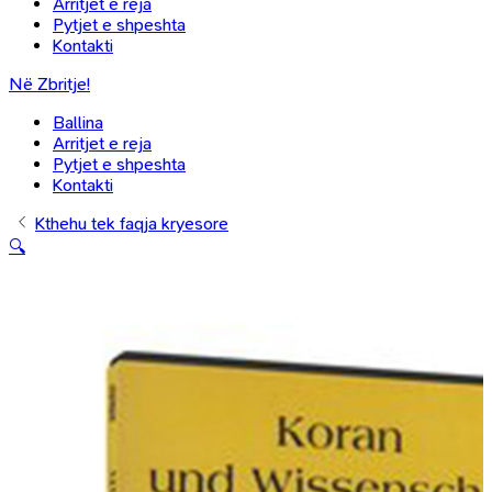
Arritjet e reja
Pytjet e shpeshta
Kontakti
Në Zbritje!
Ballina
Arritjet e reja
Pytjet e shpeshta
Kontakti
Kthehu tek faqja kryesore
🔍