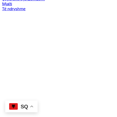
Mjalti
Të ndryshme
SQ