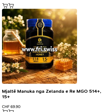
Mjaltë Manuka nga Zelanda e Re MGO 514+,
15+
CHF
69.90