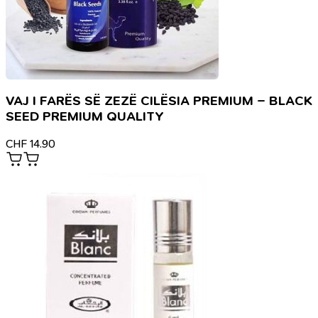
VAJ I FARËS SË ZEZË CILËSIA PREMIUM – BLACK
SEED PREMIUM QUALITY
CHF
14.90