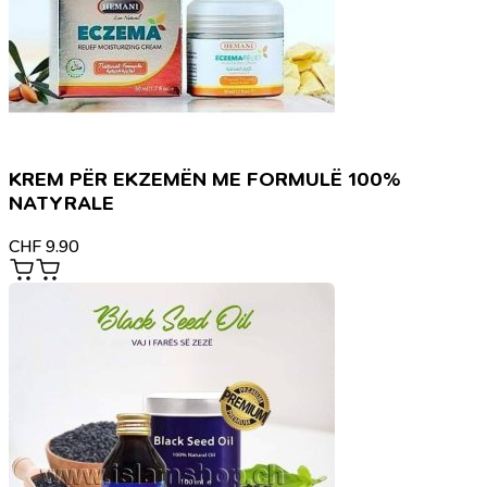
KREM PËR EKZEMËN ME FORMULË 100%
NATYRALE
CHF
9.90