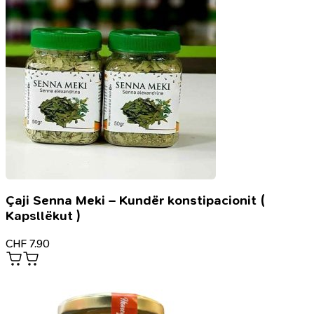
Çaji Senna Meki – Kundër konstipacionit (
Kapsllëkut )
CHF
7.90