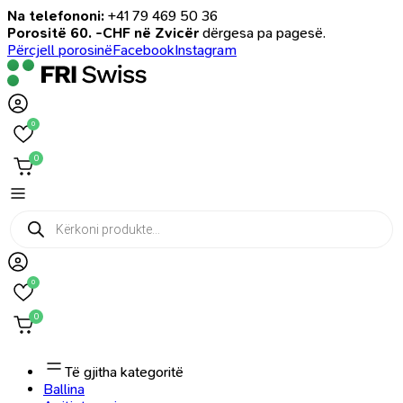
Na telefononi:
+41 79 469 50 36
Porositë 60. -CHF në Zvicër
dërgesa pa pagesë.
Përcjell porosinë
Facebook
Instagram
0
0
Products
search
0
0
Të gjitha kategoritë
Ballina