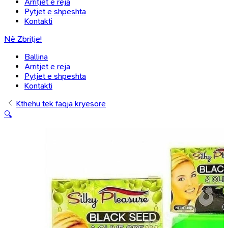
Arritjet e reja
Pytjet e shpeshta
Kontakti
Në Zbritje!
Ballina
Arritjet e reja
Pytjet e shpeshta
Kontakti
Kthehu tek faqja kryesore
🔍