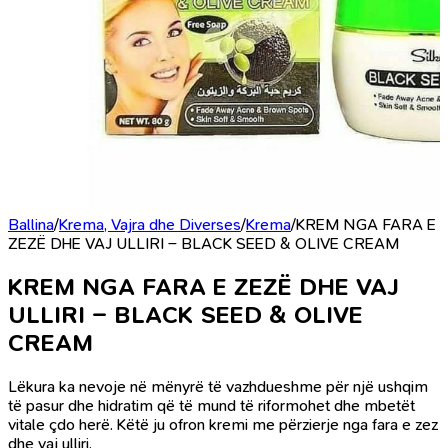
Ballina
/
Krema, Vajra dhe Diverses
/
Krema
/
KREM NGA FARA E
ZEZË DHE VAJ ULLIRI – BLACK SEED & OLIVE CREAM
KREM NGA FARA E ZEZË DHE VAJ
ULLIRI – BLACK SEED & OLIVE
CREAM
Lëkura ka nevoje në mënyrë të vazhdueshme për një ushqim
të pasur dhe hidratim që të mund të riformohet dhe mbetët
vitale çdo herë. Këtë ju ofron kremi me përzierje nga fara e zez
dhe vaj ulliri.