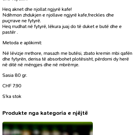
Heq aknet dhe njollat ngjyrë kafe!
Ndihmon zhdukjen e njollave ngjyrë kafe,freckles dhe
puçrrave ne fytyrë.
Heq rrudhat në fytyrë, lëkura juaj do të duket e butë dhe e
pastër .
Metoda e aplikimit:
Në lëvizje rrethore, masazh me butësi, zbato kremin mbi qafën
dhe fytyrën, derisa të absorbohet plotësisht, përdorni dy herë
në ditë në mëngjes dhe në mbrëmje.
Sasia 80 gr.
CHF
7.90
S’ka stok
Produkte nga kategoria e njëjtë