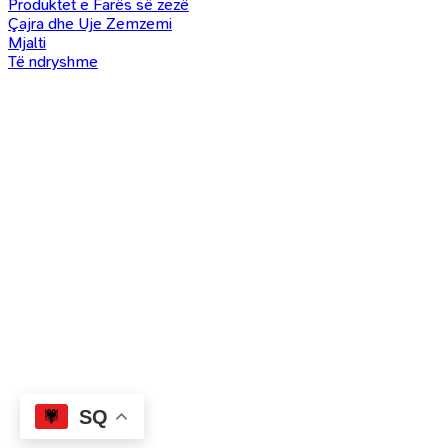
Produktet e Farës së zezë
Çajra dhe Uje Zemzemi
Mjalti
Të ndryshme
SQ