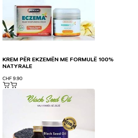
KREM PËR EKZEMËN ME FORMULË 100%
NATYRALE
CHF
9.90