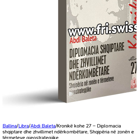
Ballina
/
Libra
/
Abdi Baleta
/
Kronikë kohe 27 – Diplomacia
shqiptare dhe zhvillimet ndërkombëtare, Shqipëria në zonën e
tërmeteve gjeostrategjike