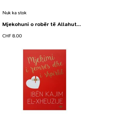
Nuk ka stok
Mjekohuni o robër të Allahut…
CHF
8.00