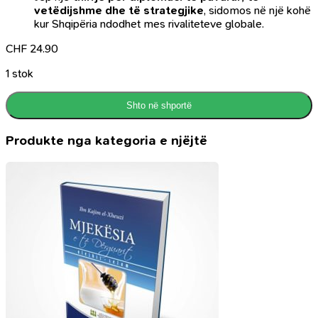
vetëdijshme dhe të strategjike
, sidomos në një kohë
kur Shqipëria ndodhet mes rivaliteteve globale.
CHF
24.90
1 stok
Shto në shportë
Produkte nga kategoria e njëjtë