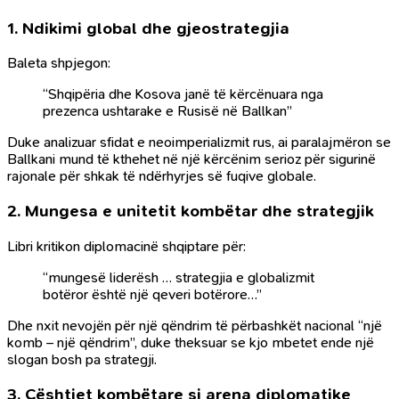
1.
Ndikimi global dhe gjeostrategjia
Baleta shpjegon:
“Shqipëria dhe Kosova janë të kërcënuara nga
prezenca ushtarake e Rusisë në Ballkan”
Duke analizuar sfidat e neoimperializmit rus, ai paralajmëron se
Ballkani mund të kthehet në një kërcënim serioz për sigurinë
rajonale për shkak të ndërhyrjes së fuqive globale.
2.
Mungesa e unitetit kombëtar dhe strategjik
Libri kritikon diplomacinë shqiptare për:
“mungesë liderësh … strategjia e globalizmit
botëror është një qeveri botërore…”
Dhe nxit nevojën për një qëndrim të përbashkët nacional “një
komb – një qëndrim”, duke theksuar se kjo mbetet ende një
slogan bosh pa strategji.
3.
Çështjet kombëtare si arena diplomatike