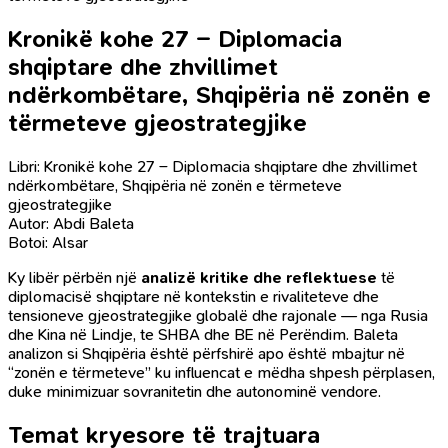
Kronikë kohe 27 – Diplomacia
shqiptare dhe zhvillimet
ndërkombëtare, Shqipëria në zonën e
tërmeteve gjeostrategjike
Libri: Kronikë kohe 27 – Diplomacia shqiptare dhe zhvillimet
ndërkombëtare, Shqipëria në zonën e tërmeteve
gjeostrategjike
Autor: Abdi Baleta
Botoi: Alsar
Ky libër përbën një
analizë kritike dhe reflektuese
të
diplomacisë shqiptare në kontekstin e rivaliteteve dhe
tensioneve gjeostrategjike globalë dhe rajonale — nga Rusia
dhe Kina në Lindje, te SHBA dhe BE në Perëndim. Baleta
analizon si Shqipëria është përfshirë apo është mbajtur në
“zonën e tërmeteve” ku influencat e mëdha shpesh përplasen,
duke minimizuar sovranitetin dhe autonominë vendore.
Temat kryesore të trajtuara