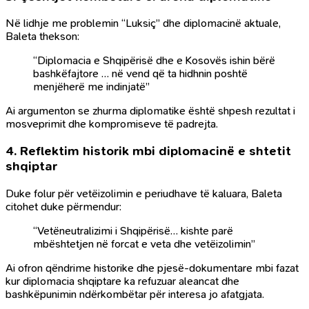
Në lidhje me problemin “Luksiç” dhe diplomacinë aktuale,
Baleta thekson:
“Diplomacia e Shqipërisë dhe e Kosovës ishin bërë
bashkëfajtore … në vend që ta hidhnin poshtë
menjëherë me indinjatë”
Ai argumenton se zhurma diplomatike është shpesh rezultat i
mosveprimit dhe kompromiseve të padrejta.
4.
Reflektim historik mbi diplomacinë e shtetit
shqiptar
Duke folur për vetëizolimin e periudhave të kaluara, Baleta
citohet duke përmendur:
“Vetëneutralizimi i Shqipërisë… kishte parë
mbështetjen në forcat e veta dhe vetëizolimin”
Ai ofron qëndrime historike dhe pjesë-dokumentare mbi fazat
kur diplomacia shqiptare ka refuzuar aleancat dhe
bashkëpunimin ndërkombëtar për interesa jo afatgjata.