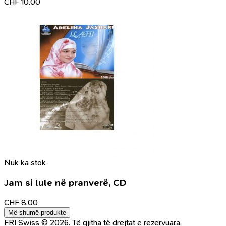
CHF
10.00
Nuk ka stok
Jam si lule në pranverë, CD
CHF
8.00
Më shumë produkte
FRI Swiss © 2026. Të gjitha të drejtat e rezervuara.