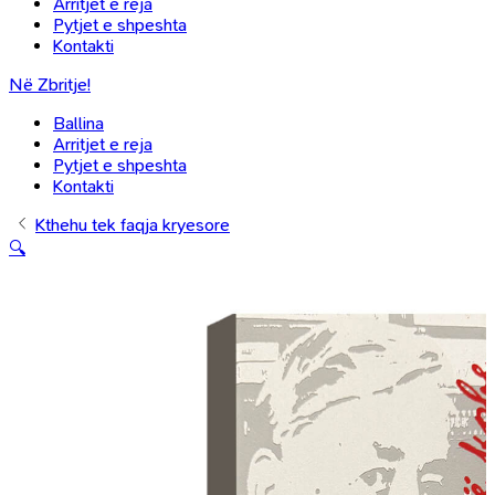
Arritjet e reja
Pytjet e shpeshta
Kontakti
Në Zbritje!
Ballina
Arritjet e reja
Pytjet e shpeshta
Kontakti
Kthehu tek faqja kryesore
🔍