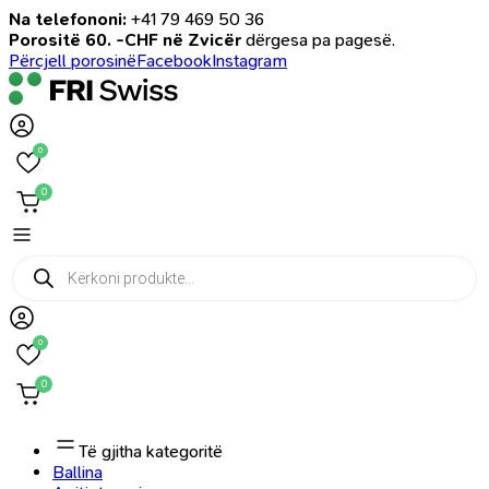
Na telefononi:
+41 79 469 50 36
Porositë 60. -CHF në Zvicër
dërgesa pa pagesë.
Përcjell porosinë
Facebook
Instagram
0
0
Products
search
0
0
Të gjitha kategoritë
Ballina