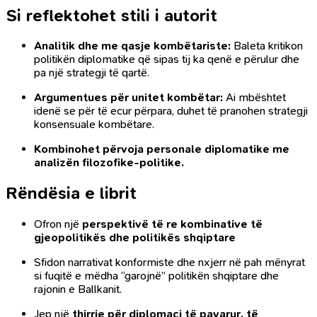
Si reflektohet stili i autorit
Analitik dhe me qasje kombëtariste:
Baleta kritikon
politikën diplomatike që sipas tij ka qenë e përulur dhe
pa një strategji të qartë.
Argumentues për unitet kombëtar:
Ai mbështet
idenë se për të ecur përpara, duhet të pranohen strategji
konsensuale kombëtare.
Kombinohet përvoja personale diplomatike me
analizën filozofike-politike.
Rëndësia e librit
Ofron një
perspektivë të re kombinative të
gjeopolitikës dhe politikës shqiptare
Sfidon narrativat konformiste dhe nxjerr në pah mënyrat
si fuqitë e mëdha “garojnë” politikën shqiptare dhe
rajonin e Ballkanit.
Jep një
thirrje për diplomaci të pavarur, të