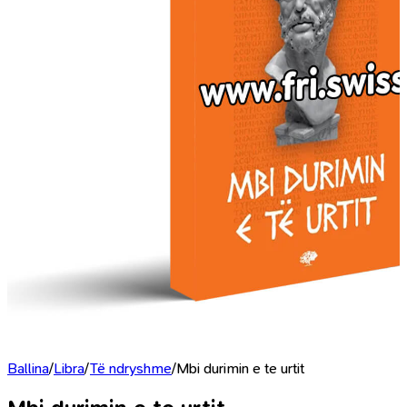
Ballina
/
Libra
/
Të ndryshme
/
Mbi durimin e te urtit