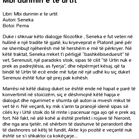
Mbi durimin e te urtit
Libri: Mbi durimin e te urtit
Autori: Seneka
Botoi: Pema
Duke i shkruar këto dialogje filozofike , Seneka e fut veten në
hullinë e një tradite të gjatë, ku kryeveprat e Platonit janë për
ne shembujt njëherësh më të hershëm e më të përkryer. Në
këtë traktat, Seneka rreket t’i përligjë “bashkëbiseduesit” të
vet, Serenusit, një paradoks stoik, sipas të cilit “të Urtin nuk e
prek as padrejtësia, as fyerja”, dhe nëpërmjet kësaj, që ta
bindë të Urtin të ecë ende më tutje në një udhë ku siç duket
Serenusi është futur që prej pak kohësh.
Marrësi në këtë dialog duket se është ende në hapat e parë të
konvertimit në stoicizëm, siç e dëshmojnë këtë hapja e
dialogut dhe ngurrimet e shumta që autori ia mvesh mikut të
vet të ri. Në veçanti, ky mik s’arrin ta pranojë idenë sipas së
cilës ky i Urtë stoik do të rrinte i pacenuar nga ajo që e prek aq
fort. Në fakt, në atë kohë ai është prefekt i rojave të Neronit,
dhe nga ana tjetër, në shërbim të dashurive të perandorit dhe
të dashnores së këtij të fundit, Akte: kjo pozitë e veçantë nuk
është se s’i shkaktoi ca kokëçarje…