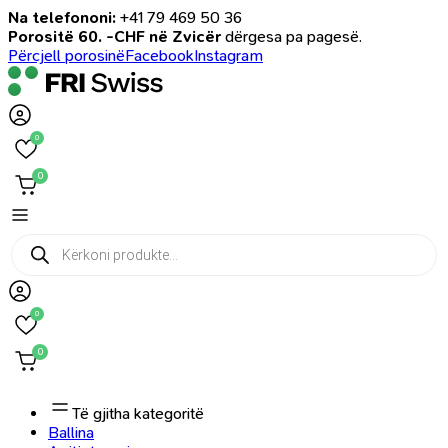
Na telefononi:
+41 79 469 50 36
Porositë 60. -CHF në Zvicër
dërgesa pa pagesë.
Përcjell porosinë
Facebook
Instagram
0
0
Products
search
0
0
Të gjitha kategoritë
Ballina