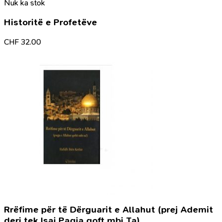
Nuk ka stok
Historitë e Profetëve
CHF
32.00
Rrëfime për të Dërguarit e Allahut (prej Ademit
deri tek Isai Paqja qoft mbi Ta)