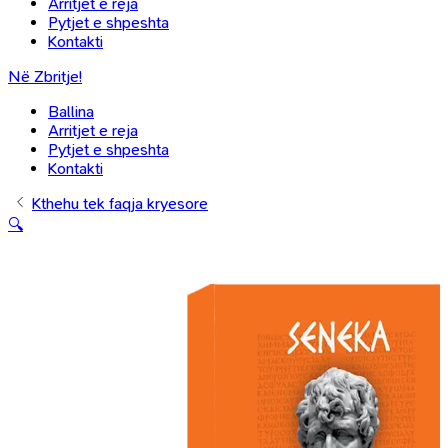
Arritjet e reja
Pytjet e shpeshta
Kontakti
Në Zbritje!
Ballina
Arritjet e reja
Pytjet e shpeshta
Kontakti
Kthehu tek faqja kryesore
🔍