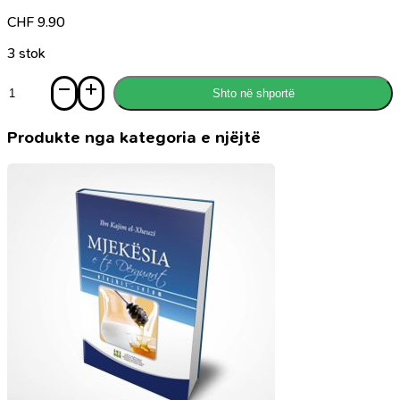
CHF
9.90
3 stok
Sasi
Shto në shportë
Mbi
durimin
e
Produkte nga kategoria e njëjtë
te
urtit