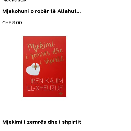
Mjekohuni o robër të Allahut…
CHF
8.00
Mjekimi i zemrës dhe i shpirtit