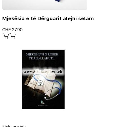
Mjekësia e të Dërguarit alejhi selam
CHF
27.90
Nuk ka stok