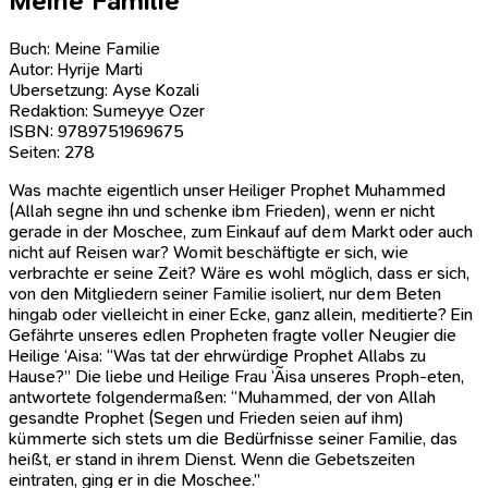
Meine Familie
Buch: Meine Familie
Autor: Hyrije Marti
Ubersetzung: Ayse Kozali
Redaktion: Sumeyye Ozer
ISBN: 9789751969675
Seiten: 278
Was machte eigentlich unser Heiliger Prophet Muhammed
(Allah segne ihn und schenke ibm Frieden), wenn er nicht
gerade in der Moschee, zum Einkauf auf dem Markt oder auch
nicht auf Reisen war? Womit beschäftigte er sich, wie
verbrachte er seine Zeit? Wäre es wohl möglich, dass er sich,
von den Mitgliedern seiner Familie isoliert, nur dem Beten
hingab oder vielleicht in einer Ecke, ganz allein, meditierte? Ein
Gefährte unseres edlen Propheten fragte voller Neugier die
Heilige ‘Aisa: “Was tat der ehrwürdige Prophet Allabs zu
Hause?” Die liebe und Heilige Frau ‘Ãisa unseres Proph-eten,
antwortete folgendermaßen: “Muhammed, der von Allah
gesandte Prophet (Segen und Frieden seien auf ihm)
kümmerte sich stets um die Bedürfnisse seiner Familie, das
heißt, er stand in ihrem Dienst. Wenn die Gebetszeiten
eintraten, ging er in die Moschee.”