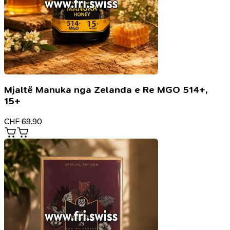
Mjaltë Manuka nga Zelanda e Re MGO 514+,
15+
CHF
69.90