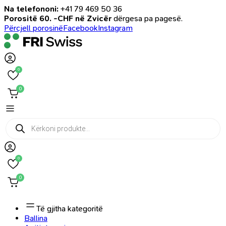
Na telefononi:
+41 79 469 50 36
Porositë 60. -CHF në Zvicër
dërgesa pa pagesë.
Përcjell porosinë
Facebook
Instagram
0
0
Products
search
0
0
Të gjitha kategoritë
Ballina