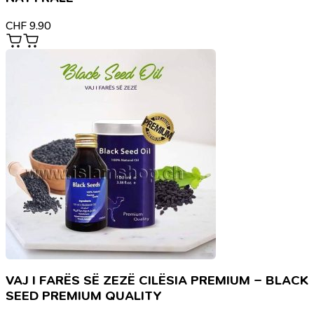
CHF
9.90
VAJ I FARËS SË ZEZË CILËSIA PREMIUM – BLACK
SEED PREMIUM QUALITY