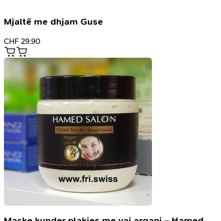
Mjaltë me dhjam Guse
CHF
29.90
Maske kunder plakjes me vaj argani – Hamed