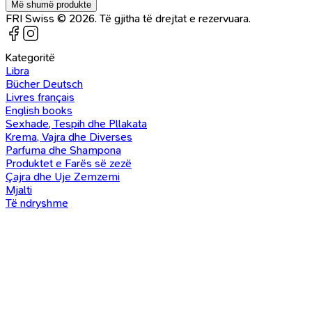
Më shumë produkte
FRI Swiss © 2026. Të gjitha të drejtat e rezervuara.
Kategoritë
Libra
Bücher Deutsch
Livres français
English books
Sexhade, Tespih dhe Pllakata
Krema, Vajra dhe Diverses
Parfuma dhe Shampona
Produktet e Farës së zezë
Çajra dhe Uje Zemzemi
Mjalti
Të ndryshme