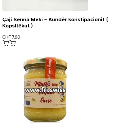
Çaji Senna Meki – Kundër konstipacionit (
Kapsllëkut )
CHF
7.90