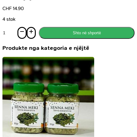
CHF
14.90
4 stok
Sasi
Shto në shportë
Meine
Familie
Produkte nga kategoria e njëjtë