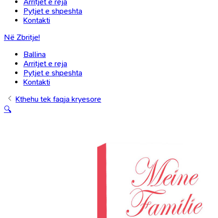
Arritjet e reja
Pytjet e shpeshta
Kontakti
Në Zbritje!
Ballina
Arritjet e reja
Pytjet e shpeshta
Kontakti
Kthehu tek faqja kryesore
🔍