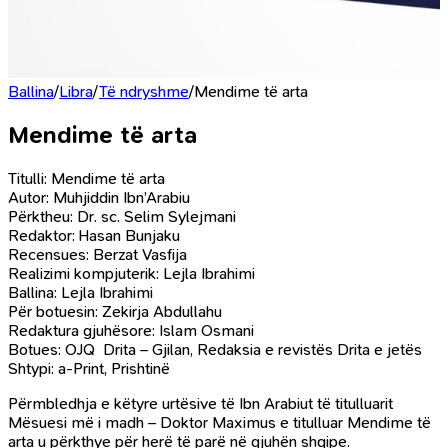
Ballina
/
Libra
/
Të ndryshme
/
Mendime të arta
Mendime të arta
Titulli: Mendime të arta
Autor: Muhjiddin Ibn’Arabiu
Përktheu: Dr. sc. Selim Sylejmani
Redaktor: Hasan Bunjaku
Recensues: Berzat Vasfija
Realizimi kompjuterik: Lejla Ibrahimi
Ballina: Lejla Ibrahimi
Për botuesin: Zekirja Abdullahu
Redaktura gjuhësore: Islam Osmani
Botues: OJQ Drita – Gjilan, Redaksia e revistës Drita e jetës
Shtypi: a-Print, Prishtinë
Përmbledhja e këtyre urtësive të Ibn Arabiut të titulluarit
Mësuesi më i madh – Doktor Maximus e titulluar Mendime të
arta u përkthye për herë të parë në gjuhën shqipe.