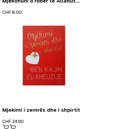
Mjekohuni o robër të Allahut…
CHF
8.00
Mjekimi i zemrës dhe i shpirtit
CHF
24.90