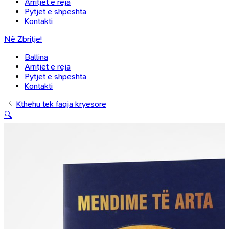
Arritjet e reja
Pytjet e shpeshta
Kontakti
Në Zbritje!
Ballina
Arritjet e reja
Pytjet e shpeshta
Kontakti
Kthehu tek faqja kryesore
🔍