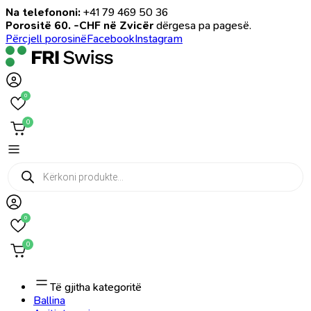
Na telefononi:
+41 79 469 50 36
Porositë 60. -CHF në Zvicër
dërgesa pa pagesë.
Përcjell porosinë
Facebook
Instagram
0
0
Products
search
0
0
Të gjitha kategoritë
Ballina