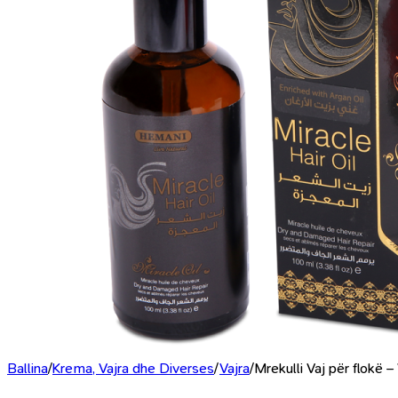
Ballina
/
Krema, Vajra dhe Diverses
/
Vajra
/
Mrekulli Vaj për flokë 