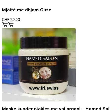
Mjaltë me dhjam Guse
CHF
29.90
Maske kunder plakjes me vaj argani – Hamed Sa