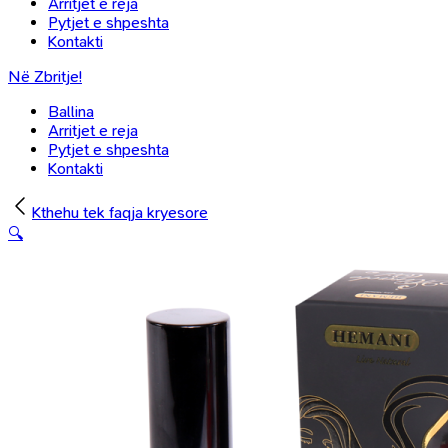
Arritjet e reja
Pytjet e shpeshta
Kontakti
Në Zbritje!
Ballina
Arritjet e reja
Pytjet e shpeshta
Kontakti
Kthehu tek faqja kryesore
🔍