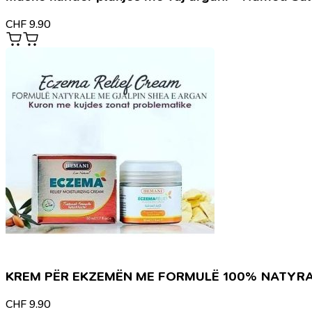
CHF
9.90
KREM PËR EKZEMËN ME FORMULË 100% NATYR
CHF
9.90