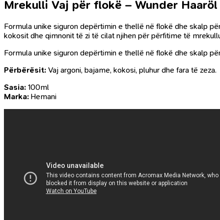
Mrekulli Vaj për flokë – Wunder Haaröl
Formula unike siguron depërtimin e thellë në flokë dhe skalp për
kokosit dhe qimnonit të zi të cilat njihen për përfitime të mreku
Formula unike siguron depërtimin e thellë në flokë dhe skalp pë
Përbërësit:
Vaj argoni, bajame, kokosi, pluhur dhe fara të zeza.
Sasia:
100ml
Marka:
Hemani