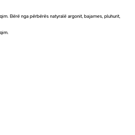
qim. Bërë nga përbërës natyralë argonit, bajames, pluhurit,
lqim.