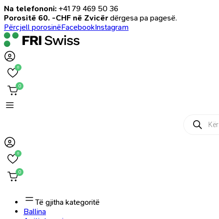
Na telefononi:
+41 79 469 50 36
Porositë 60. -CHF në Zvicër
dërgesa pa pagesë.
Përcjell porosinë
Facebook
Instagram
0
0
Products
search
0
0
Të gjitha kategoritë
Ballina