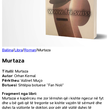
Ballina
/
Libra
/
Roman
/
Murtaza
Murtaza
Titulli
: Murtaza
Autor
: Orhan Kemal
Përktheu
: Vullnet Muço
Botuesi
: Shtëpia botuese “Fan Noli”
Fragment nga libri:
Murtazai e kapërceu me zor lëmshin që i kishte ngecur në fyt
dhe u bë gati që të tregonte se kishte vajzën të sëmurë dhe
duhej ta vizitonte te doktori, por për atë vizitë duhej të