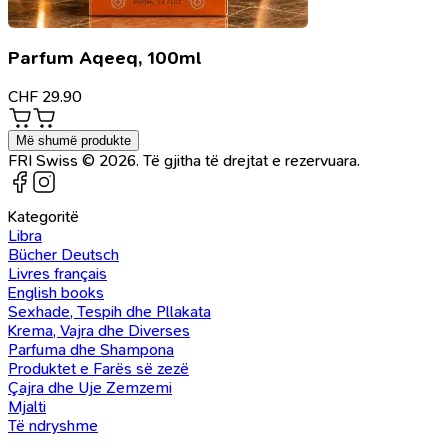
Parfum Aqeeq, 100ml
CHF
29.90
Më shumë produkte
FRI Swiss © 2026. Të gjitha të drejtat e rezervuara.
Kategoritë
Libra
Bücher Deutsch
Livres français
English books
Sexhade, Tespih dhe Pllakata
Krema, Vajra dhe Diverses
Parfuma dhe Shampona
Produktet e Farës së zezë
Çajra dhe Uje Zemzemi
Mjalti
Të ndryshme