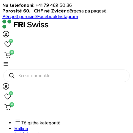
Na telefononi:
+41 79 469 50 36
Porositë 60. -CHF në Zvicër
dërgesa pa pagesë.
Përcjell porosinë
Facebook
Instagram
0
0
Products
search
0
0
Të gjitha kategoritë
Ballina