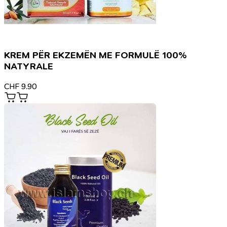
KREM PËR EKZEMËN ME FORMULË 100%
NATYRALE
CHF
9.90