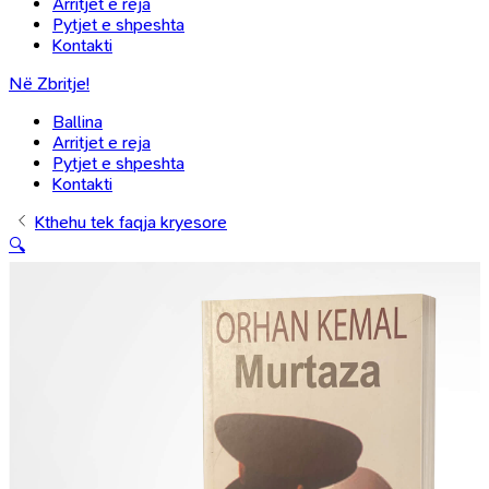
Arritjet e reja
Pytjet e shpeshta
Kontakti
Në Zbritje!
Ballina
Arritjet e reja
Pytjet e shpeshta
Kontakti
Kthehu tek faqja kryesore
🔍