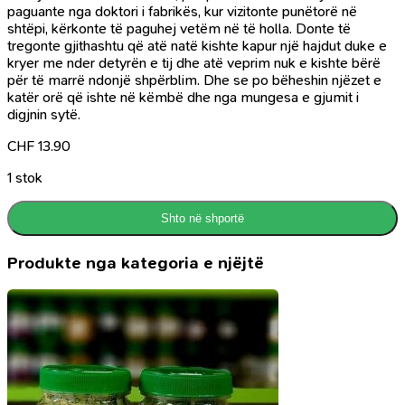
paguante nga doktori i fabrikës, kur vizitonte punëtorë në
shtëpi, kërkonte të paguhej vetëm në të holla. Donte të
tregonte gjithashtu që atë natë kishte kapur një hajdut duke e
kryer me nder detyrën e tij dhe atë veprim nuk e kishte bërë
për të marrë ndonjë shpërblim. Dhe se po bëheshin njëzet e
katër orë që ishte në këmbë dhe nga mungesa e gjumit i
digjnin sytë.
CHF
13.90
1 stok
Shto në shportë
Produkte nga kategoria e njëjtë