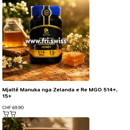
Mjaltë Manuka nga Zelanda e Re MGO 514+,
15+
CHF
69.90