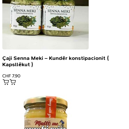
Çaji Senna Meki – Kundër konstipacionit (
Kapsllëkut )
CHF
7.90