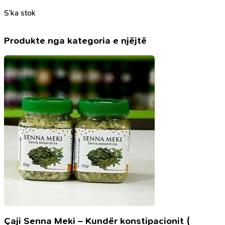
origjinal
i
S’ka stok
qe:
tanishëm
CHF 9.90.
është:
CHF 4.95.
Produkte nga kategoria e njëjtë
Çaji Senna Meki – Kundër konstipacionit (