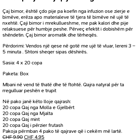
Çaj bimor, është çdo pije pa koefin nga infuzion ose zierje e
bimëve, erëza apo materialeve të tjera të bimëve në ujë të
nxehtë. Çaji bimor i mrekullueshme, me pak kalori dhe pije
relaksuese për humbje peshe. Përveç efektit i dobishëm për
shëndetin. Çaj bimor aromatik dhe tërheqës.
Përdorimi: Vendos një qese në gotë me ujë të vluar, lereni 3 –
5 minuta . Shtoni sheqer sipas dëshirës.
Sasia: 4 x 20 copa
Paketa: Box
Mbani në vend të thatë dhe të ftohtë. Qajra natyral për ta
rregulluar peshën e trupit
Në pako janë këto lloje qajrash:
20 copa Qaj nga Molla e Gjelbërt
20 copa Qaj nga Mjalta
20 copa Qaj mint
20 copa Qaj i përzier frutash
Pakoja përmban 4 pako të qajrave që i cekëm më lartë.
Çmimi
Çmimi
CHF
9.90
CHF
4.95