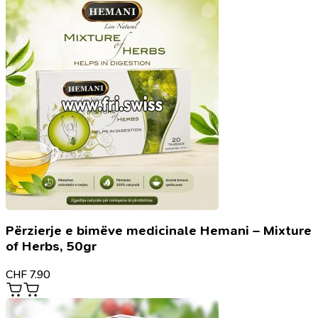
Përzierje e bimëve medicinale Hemani – Mixture
of Herbs, 50gr
CHF
7.90