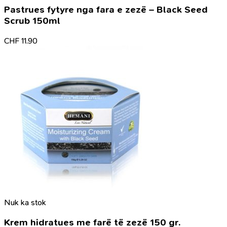
Pastrues fytyre nga fara e zezë – Black Seed
Scrub 150ml
CHF
11.90
Nuk ka stok
Krem hidratues me farë të zezë 150 gr.