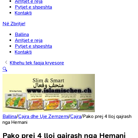
Arritjet e reja
Pytjet e shpeshta
Kontakti
Në Zbritje!
Ballina
Arritjet e reja
Pytjet e shpeshta
Kontakti
Kthehu tek faqja kryesore
🔍
Ballina
/
Çajra dhe Uje Zemzemi
/
Çajra
/
Pako prej 4 lloj qajrash
nga Hemani
Pako prej 4 lloj qajrash nga Hemani