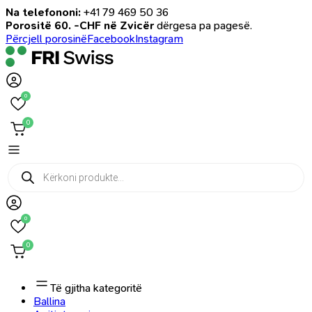
Na telefononi:
+41 79 469 50 36
Porositë 60. -CHF në Zvicër
dërgesa pa pagesë.
Përcjell porosinë
Facebook
Instagram
0
0
Products
search
0
0
Të gjitha kategoritë
Ballina