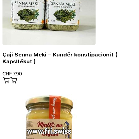
Çaji Senna Meki – Kundër konstipacionit (
Kapsllëkut )
CHF
7.90