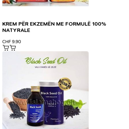
KREM PËR EKZEMËN ME FORMULË 100%
NATYRALE
CHF
9.90