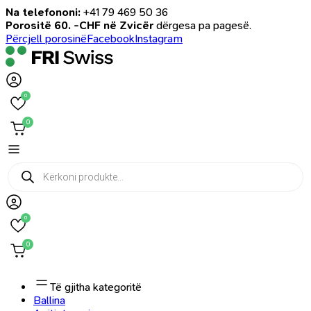
Na telefononi:
+41 79 469 50 36
Porositë 60. -CHF në Zvicër
dërgesa pa pagesë.
Përcjell porosinë
Facebook
Instagram
0
0
Products
search
0
0
Të gjitha kategoritë
Ballina