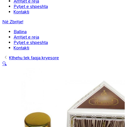
Arritjet e reja
Pytjet e shpeshta
Kontakti
Në Zbritje!
Ballina
Arritjet e reja
Pytjet e shpeshta
Kontakti
Kthehu tek faqja kryesore
🔍