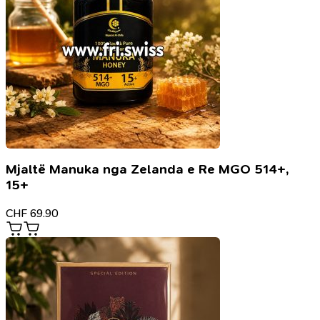
Mjaltë Manuka nga Zelanda e Re MGO 514+,
15+
CHF
69.90