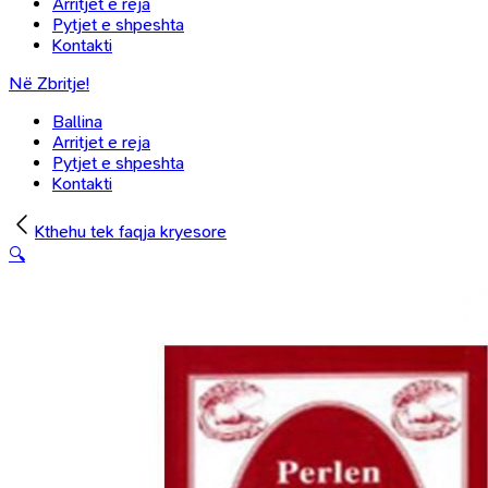
Arritjet e reja
Pytjet e shpeshta
Kontakti
Në Zbritje!
Ballina
Arritjet e reja
Pytjet e shpeshta
Kontakti
Kthehu tek faqja kryesore
🔍