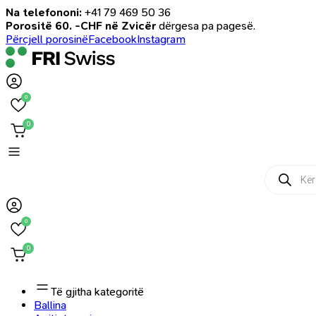
Na telefononi:
+41 79 469 50 36
Porositë 60. -CHF në Zvicër
dërgesa pa pagesë.
Përcjell porosinë
Facebook
Instagram
0
0
Products
search
0
0
Të gjitha kategoritë
Ballina