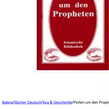
Ballina
/
Bücher Deutsch
/
Sira & Geschichte
/
Perlen um den Proph