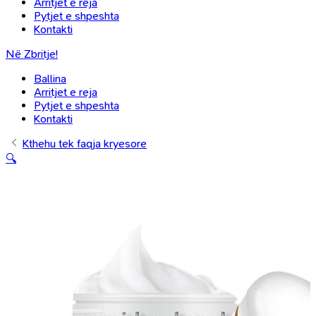
Arritjet e reja
Pytjet e shpeshta
Kontakti
Në Zbritje!
Ballina
Arritjet e reja
Pytjet e shpeshta
Kontakti
Kthehu tek faqja kryesore
🔍