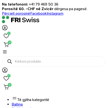
Na telefononi:
+41 79 469 50 36
Porositë 60. -CHF në Zvicër
dërgesa pa pagesë.
Përcjell porosinë
Facebook
Instagram
0
0
Products
search
0
0
Të gjitha kategoritë
Ballina