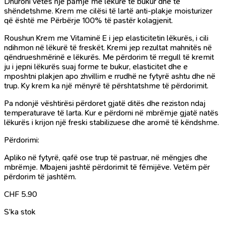
Dhuroni vetes një pamje me lëkurë të bukur dhe të
shëndetshme. Krem me cilësi të lartë anti-plakje moisturizer
që është me Përbërje 100% të pastër kolagjenit.
Roushun Krem me Vitaminë E i jep elasticitetin lëkurës, i cili
ndihmon në lëkurë të freskët. Kremi jep rezultat mahnitës në
qëndrueshmërinë e lëkurës. Me përdorim të rregull të kremit
ju i jepni lëkurës suaj forme te bukur, elasticitet dhe e
mposhtni plakjen apo zhvillim e rrudhë ne fytyrë ashtu dhe në
trup. Ky krem ka një mënyrë të përshtatshme të përdorimit.
Pa ndonjë vështirësi përdoret gjatë ditës dhe reziston ndaj
temperaturave të larta. Kur e përdorni në mbrëmje gjatë natës
lëkurës i krijon një freski stabilizuese dhe aromë të këndshme.
Përdorimi:
Apliko në fytyrë, qafë ose trup të pastruar, në mëngjes dhe
mbrëmje. Mbajeni jashtë përdorimit të fëmijëve. Vetëm për
përdorim të jashtëm.
CHF
5.90
S’ka stok