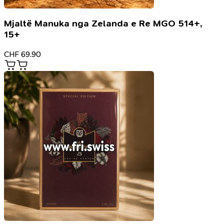
Mjaltë Manuka nga Zelanda e Re MGO 514+,
15+
CHF
69.90