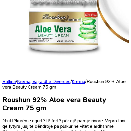
Ballina
/
Krema, Vajra dhe Diverses
/
Krema
/
Roushun 92% Aloe
vera Beauty Cream 75 gm
Roushun 92% Aloe vera Beauty
Cream 75 gm
Nxit lëkurën e ngurtë të fortë për një pamje rinore. Vepro tani
qe fytyra juaj të qëndroje pa plakur në vitet e ardhshme.