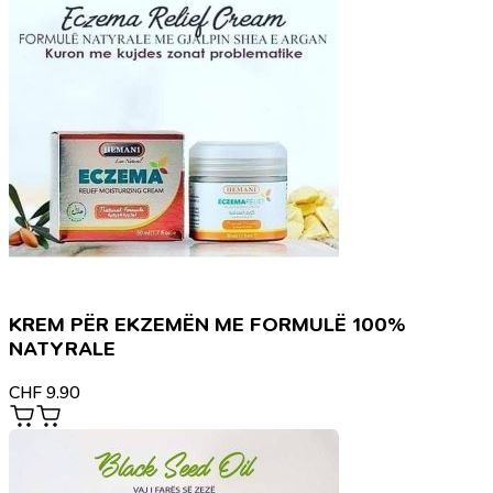
KREM PËR EKZEMËN ME FORMULË 100%
NATYRALE
CHF
9.90