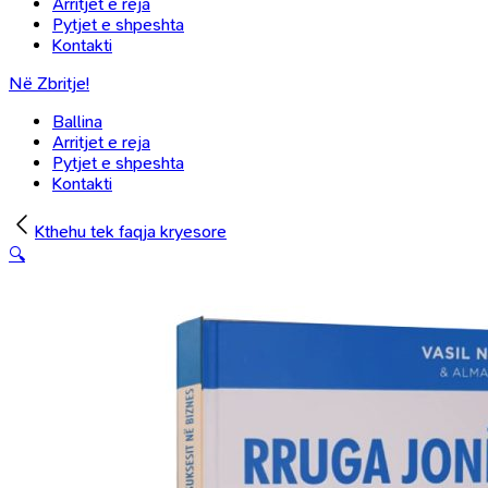
Arritjet e reja
Pytjet e shpeshta
Kontakti
Në Zbritje!
Ballina
Arritjet e reja
Pytjet e shpeshta
Kontakti
Kthehu tek faqja kryesore
🔍