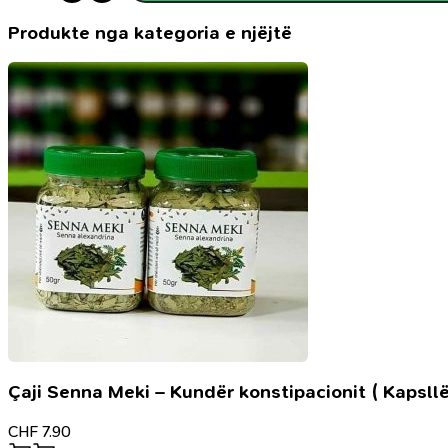
jonë,
rruga
Produkte nga kategoria e njëjtë
e
suksesit
në
biznes
Çaji Senna Meki – Kundër konstipacionit ( Kapsllë
CHF
7.90