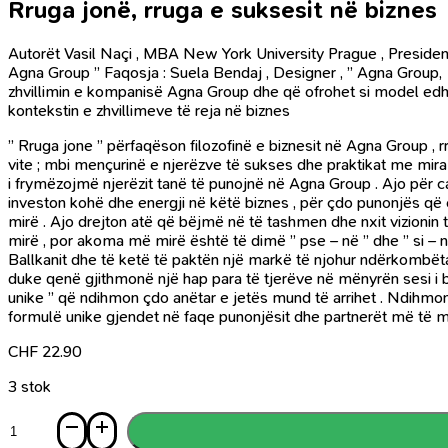
Rruga jonë, rruga e suksesit në biznes
Autorët Vasil Naçi , MBA New York University Prague , President
Agna Group ” Faqosja : Suela Bendaj , Designer , ” Agna Group, sje
zhvillimin e kompanisë Agna Group dhe që ofrohet si model edhe p
kontekstin e zhvillimeve të reja në biznes
” Rruga jone ” përfaqëson filozofinë e biznesit në Agna Group , r
vite ; mbi mençurinë e njerëzve të sukses dhe praktikat me mira
i frymëzojmë njerëzit tanë të punojnë në Agna Group . Ajo për c
investon kohë dhe energji në këtë biznes , për çdo punonjës që 
mirë . Ajo drejton atë që bëjmë në të tashmen dhe nxit vizionin 
mirë , por akoma më mirë është të dimë ” pse – në ” dhe ” si – në
Ballkanit dhe të ketë të paktën një markë të njohur ndërkombët
duke qenë gjithmonë një hap para të tjerëve në mënyrën sesi i bëj
unike ” që ndihmon çdo anëtar e jetës mund të arrihet . Ndihmon 
formulë unike gjendet në faqe punonjësit dhe partnerët më të mir
CHF
22.90
3 stok
Sasi
Rruga