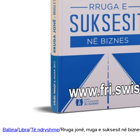
Ballina
/
Libra
/
Të ndryshme
/
Rruga jonë, rruga e suksesit në bizne