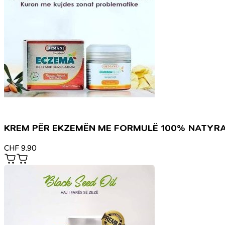
KREM PËR EKZEMËN ME FORMULË 100% NATYR
CHF
9.90