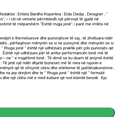
daktoi : Entela Bardho Kopertina : Elda Dedja , Designer , ”
es”, – i cili në vetvete përmbledh një përvojë të gjatë në
 botimit të mëparshëm “Është rruga jonë”, i parë me imtësi në
 bindjet e themeluesve dhe punonjësve të saj , të zhvilluara ndër
poratës , përfaqëson mënyrën se si ne punojmë dhe mënyrën se si
. ” Rruga jonë ” është një udhëzues praktik për çdo punonjës që
 . Është një udhëzues për të arritur performancën tonë më të
i – ne ” e rrugëtimit tonë . Të dimë se ku duam të arrijmë është
: Të jetë një ndër dhjetë bizneset më të mira në rajonin e
ë mënyrë që të ofrojmë cilesi dhe shërbime të jashtëzakonshme ,
dhe na jep drejtim dhe te ” Rruga jonë ” është një ” formulë
dhe një cilësi më e mirë kulture që nxit klientë besnik . Kjo