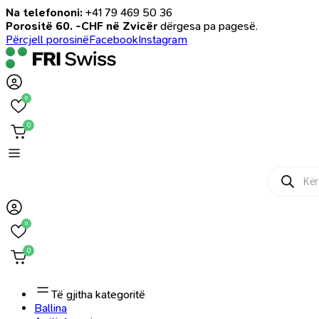
Na telefononi:
+41 79 469 50 36
Porositë 60. -CHF në Zvicër
dërgesa pa pagesë.
Përcjell porosinë
Facebook
Instagram
0
0
Products
search
0
0
Të gjitha kategoritë
Ballina