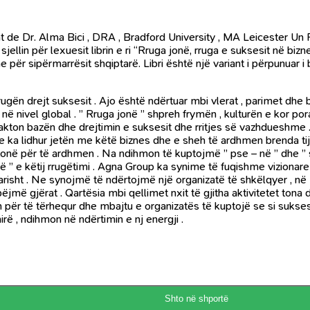
 de Dr. Alma Bici , DRA , Bradford University , MA Leicester Un Re
llin për lexuesit librin e ri “Rruga jonë, rruga e suksesit në bizn
ër sipërmarrësit shqiptarë. Libri është një variant i përpunuar i
rugën drejt suksesit . Ajo është ndërtuar mbi vlerat , parimet dhe
 në nivel global . ” Rruga jonë ” shpreh frymën , kulturën e kor 
akton bazën dhe drejtimin e suksesit dhe rritjes së vazhdueshme 
e ka lidhur jetën me këtë biznes dhe e sheh të ardhmen brenda tij
tonë për të ardhmen . Na ndihmon të kuptojmë ” pse – në ” dhe ” s
 ” e këtij rrugëtimi . Agna Group ka synime të fuqishme vizionare 
arisht . Ne synojmë të ndërtojmë një organizatë të shkëlqyer , n
më gjërat . Qartësia mbi qellimet nxit të gjitha aktivitetet tona 
për të tërhequr dhe mbajtu e organizatës të kuptojë se si suksesi 
ë , ndihmon në ndërtimin e nj energji .
Shto në shportë