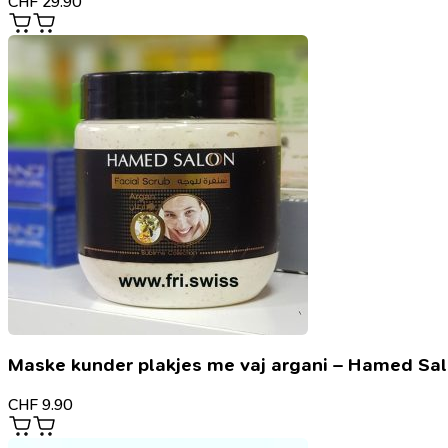
CHF
29.90
Maske kunder plakjes me vaj argani – Hamed Sa
CHF
9.90