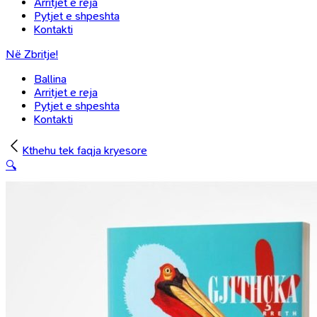
Arritjet e reja
Pytjet e shpeshta
Kontakti
Në Zbritje!
Ballina
Arritjet e reja
Pytjet e shpeshta
Kontakti
Kthehu tek faqja kryesore
🔍