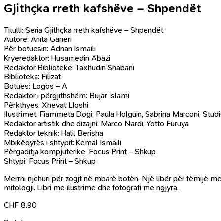
Gjithçka rreth kafshëve – Shpendët
Titulli: Seria Gjithçka rreth kafshëve – Shpendët
Autorë: Anita Ganeri
Për botuesin: Adnan Ismaili
Kryeredaktor: Husamedin Abazi
Redaktor Biblioteke: Taxhudin Shabani
Biblioteka: Filizat
Botues: Logos – A
Redaktor i përgjithshëm: Bujar Islami
Përkthyes: Xhevat Lloshi
Ilustrimet: Fiammeta Dogi, Paula Holguin, Sabrina Marconi, Studi
Redaktor artistik dhe dizajni: Marco Nardi, Yotto Furuya
Redaktor teknik: Halil Berisha
Mbikëqyrës i shtypit: Kemal Ismaili
Përgaditja kompjuterike: Focus Print – Shkup
Shtypi: Focus Print – Shkup
Merrni njohuri për zogjt në mbarë botën. Një libër për fëmijë me i
mitologji. Libri me ilustrime dhe fotografi me ngjyra.
CHF
8.90