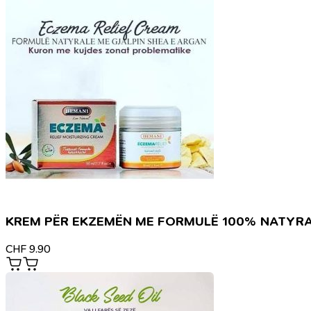
KREM PËR EKZEMËN ME FORMULË 100% NATYR
CHF
9.90