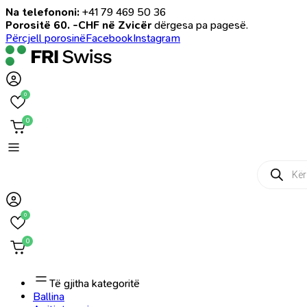
Na telefononi:
+41 79 469 50 36
Porositë 60. -CHF në Zvicër
dërgesa pa pagesë.
Përcjell porosinë
Facebook
Instagram
0
0
Products
search
0
0
Të gjitha kategoritë
Ballina