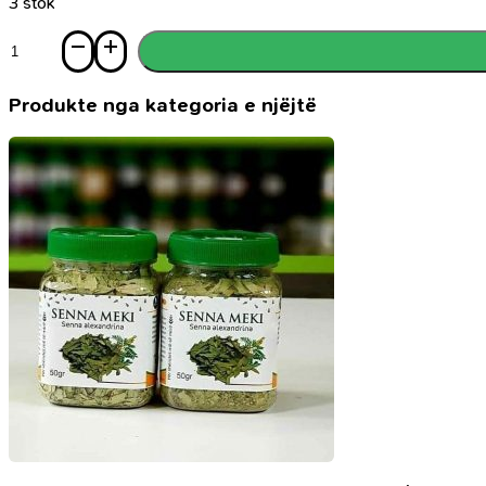
3 stok
Sasi
Gjithçka
rreth
kafshëve
Produkte nga kategoria e njëjtë
–
Shpendët