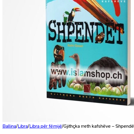
Ballina
/
Libra
/
Libra për fëmijë
/
Gjithçka rreth kafshëve – Shpendë