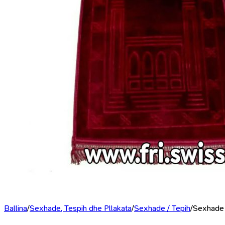
Ballina
/
Sexhade, Tespih dhe Pllakata
/
Sexhade / Tepih
/
Sexhade