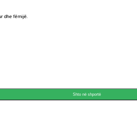
ur dhe fëmijë.
Shto në shportë