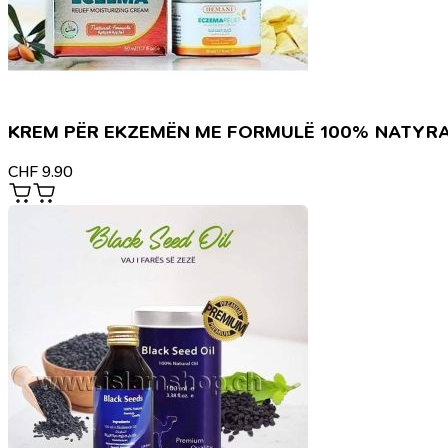
KREM PËR EKZEMËN ME FORMULË 100% NATYR
CHF
9.90