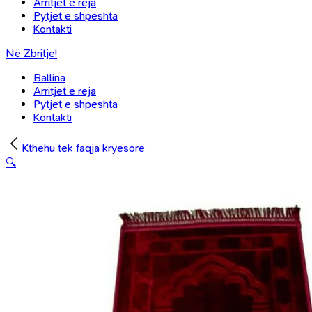
Arritjet e reja
Pytjet e shpeshta
Kontakti
Në Zbritje!
Ballina
Arritjet e reja
Pytjet e shpeshta
Kontakti
Kthehu tek faqja kryesore
🔍