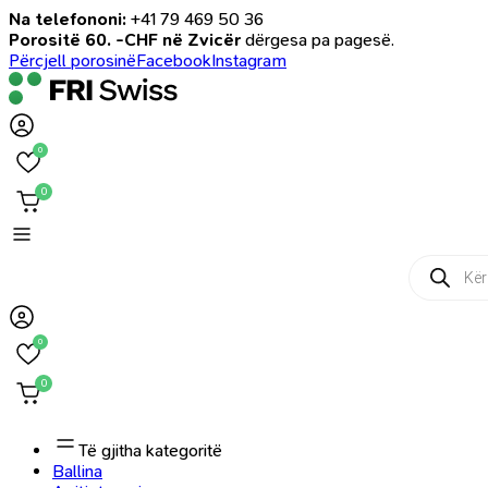
Na telefononi:
+41 79 469 50 36
Porositë 60. -CHF në Zvicër
dërgesa pa pagesë.
Përcjell porosinë
Facebook
Instagram
0
0
Products
search
0
0
Të gjitha kategoritë
Ballina