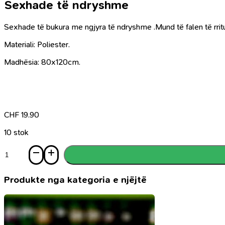
Sexhade të ndryshme
Sexhade të bukura me ngjyra të ndryshme .
Mund të falen të rrit
Materiali: P
oliester.
Madhësia: 80x120cm.
CHF
19.90
10 stok
Sasi
Sexhade
të
ndryshme
Produkte nga kategoria e njëjtë