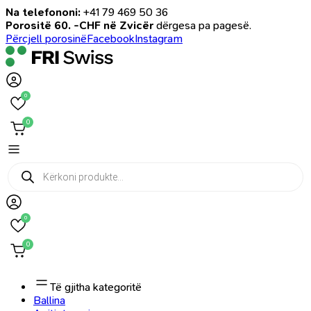
Na telefononi:
+41 79 469 50 36
Porositë 60. -CHF në Zvicër
dërgesa pa pagesë.
Përcjell porosinë
Facebook
Instagram
0
0
Products
search
0
0
Të gjitha kategoritë
Ballina