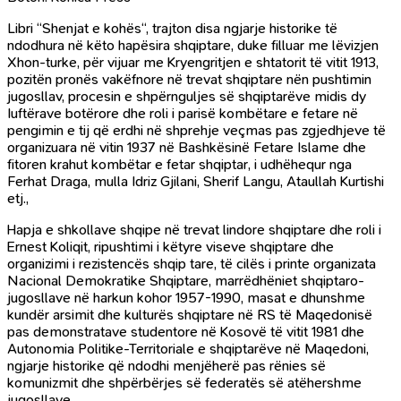
Libri “Shenjat e kohës‘‘, trajton disa ngjarje historike të
ndodhura në këto hapësira shqiptare, duke filluar me lëvizjen
Xhon-turke, për vijuar me Kryengritjen e shtatorit të vitit 1913,
pozitën pronës vakëfnore në trevat shqiptare nën pushtimin
jugosllav, procesin e shpërnguljes së shqiptarëve midis dy
Iuftërave botërore dhe roli i parisë kombëtare e fetare në
pengimin e tij që erdhi në shprehje veçmas pas zgjedhjeve të
organizuara në vitin 1937 në Bashkësinë Fetare Islame dhe
fitoren krahut kombëtar e fetar shqiptar, i udhëhequr nga
Ferhat Draga, mulla Idriz Gjilani, Sherif Langu, Ataullah Kurtishi
etj.,
Hapja e shkollave shqipe në trevat lindore shqiptare dhe roli i
Ernest Koliqit, ripushtimi i këtyre viseve shqiptare dhe
organizimi i rezistencës shqip tare, të cilës i printe organizata
Nacional Demokratike Shqiptare, marrëdhëniet shqiptaro-
jugosllave në harkun kohor 1957-1990, masat e dhunshme
kundër arsimit dhe kulturës shqiptare në RS të Maqedonisë
pas demonstratave studentore në Kosovë të vitit 1981 dhe
Autonomia Politike-Territoriale e shqiptarëve në Maqedoni,
ngjarje historike që ndodhi menjëherë pas rënies së
komunizmit dhe shpërbërjes së federatës së atëhershme
jugosllave.