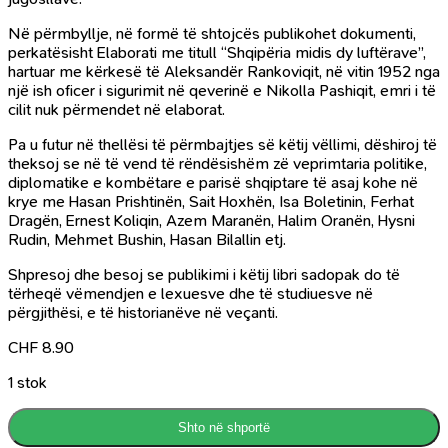
Në përmbyllje, në formë të shtojcës publikohet dokumenti,
perkatësisht Elaborati me titull “Shqipëria midis dy luftërave”,
hartuar me kërkesë të Aleksandër Rankoviqit, në vitin 1952 nga
një ish oficer i sigurimit në qeverinë e Nikolla Pashiqit, emri i të
cilit nuk përmendet në elaborat.
Pa u futur në thellësi të përmbajtjes së këtij vëllimi, dëshiroj të
theksoj se në të vend të rëndësishëm zë veprimtaria politike,
diplomatike e kombëtare e parisë shqiptare të asaj kohe në
krye me Hasan Prishtinën, Sait Hoxhën, Isa Boletinin, Ferhat
Dragën, Ernest Koliqin, Azem Maranën, Halim Oranën, Hysni
Rudin, Mehmet Bushin, Hasan Bilallin etj.
Shpresoj dhe besoj se publikimi i këtij libri sadopak do të
tërheqë vëmendjen e lexuesve dhe të studiuesve në
përgjithësi, e të historianëve në veçanti.
CHF
8.90
1 stok
Shto në shportë