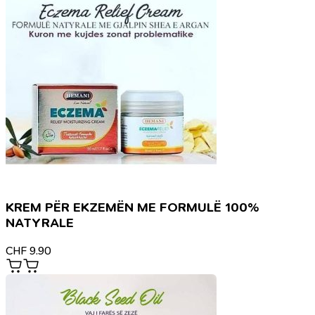
KREM PËR EKZEMËN ME FORMULË 100%
NATYRALE
CHF
9.90