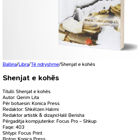
Ballina
/
Libra
/
Të ndryshme
/
Shenjat e kohës
Shenjat e kohës
Titulli: Shenjat e kohës
Autor: Qerim Lita
Për botuesin: Konica Press
Redaktor: Shkëlzen Halimi
Redaktor artistik & dizajni:Halil Berisha
Përgaditja kompjuterike: Focus Pro – Shkup
Faqe: 403
Shtypi: Focus Print
Boton: Konica Press