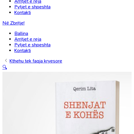
Arritjet e reja
Pytjet e shpeshta
Kontakti
Në Zbritje!
Ballina
Arritjet e reja
Pytjet e shpeshta
Kontakti
Kthehu tek faqja kryesore
🔍