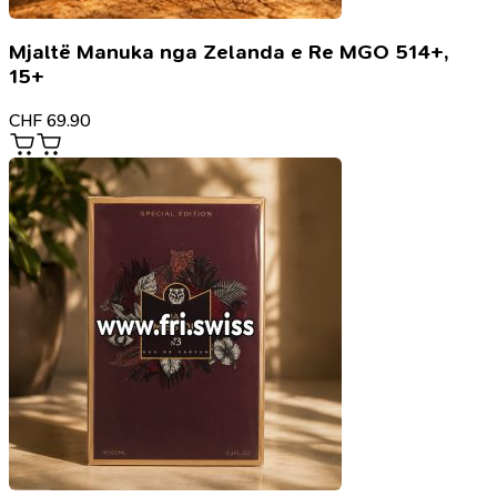
Mjaltë Manuka nga Zelanda e Re MGO 514+,
15+
CHF
69.90