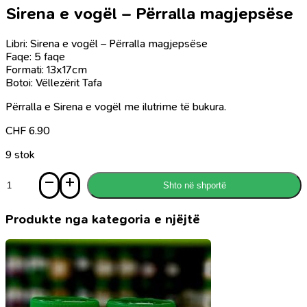
Sirena e vogël – Përralla magjepsëse
Libri: Sirena e vogël – Përralla magjepsëse
Faqe: 5 faqe
Formati: 13x17cm
Botoi: Vëllezërit Tafa
Përralla e Sirena e vogël me ilutrime të bukura.
CHF
6.90
9 stok
Sasi
Shto në shportë
Sirena
e
vogël
Produkte nga kategoria e njëjtë
-
Përralla
magjepsëse