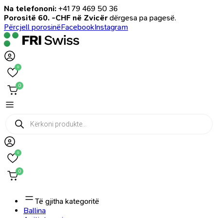
Na telefononi:
+41 79 469 50 36
Porositë 60. -CHF në Zvicër
dërgesa pa pagesë.
Përcjell porosinë
Facebook
Instagram
0
0
Products
search
0
0
Të gjitha kategoritë
Ballina