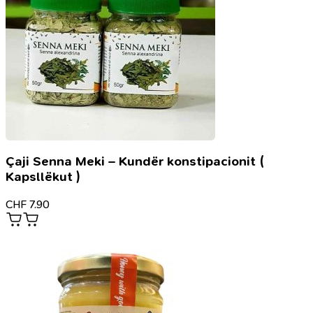
Çaji Senna Meki – Kundër konstipacionit (
Kapsllëkut )
CHF
7.90