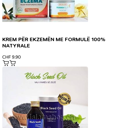
KREM PËR EKZEMËN ME FORMULË 100%
NATYRALE
CHF
9.90