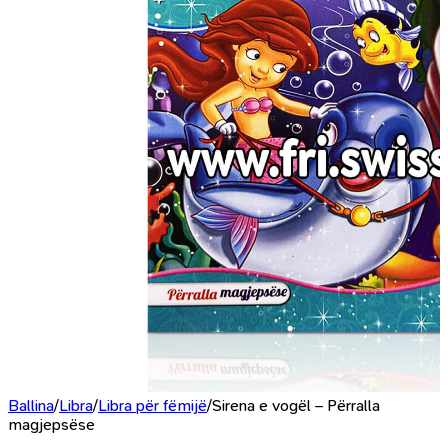
Ballina
/
Libra
/
Libra për fëmijë
/
Sirena e vogël – Përralla
magjepsëse