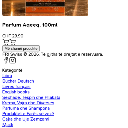
Parfum Aqeeq, 100ml
CHF
29.90
Më shumë produkte
FRI Swiss © 2026. Të gjitha të drejtat e rezervuara.
Kategoritë
Libra
Bücher Deutsch
Livres français
English books
Sexhade, Tespih dhe Pllakata
Krema, Vajra dhe Diverses
Parfuma dhe Shampona
Produktet e Farës së zezë
Çajra dhe Uje Zemzemi
Mjalti