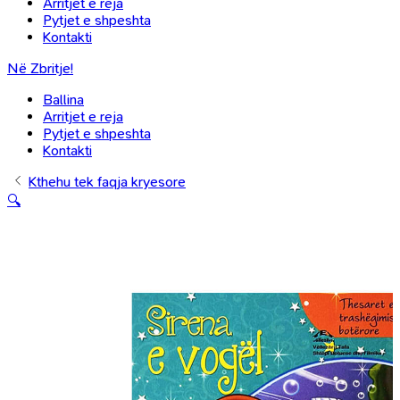
Arritjet e reja
Pytjet e shpeshta
Kontakti
Në Zbritje!
Ballina
Arritjet e reja
Pytjet e shpeshta
Kontakti
Kthehu tek faqja kryesore
🔍