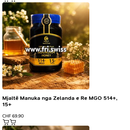
Mjaltë Manuka nga Zelanda e Re MGO 514+,
15+
CHF
69.90