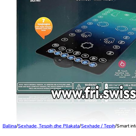
Ballina
/
Sexhade, Tespih dhe Pllakata
/
Sexhade / Tepih
/
Smart int