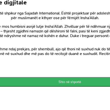
 digjitale
ur, të shpikur nga Sajadah International. Është projektuar për adol
për muslimanët e kthyer ose për fëmijët Insha’Allah.
he mos humbisni asnjë lutje Insha’Allah. Zhvilluar për të ndihmuar
thjesht zgjidhni namazin që dëshironi të falni, pasi të keni zgjedh
të ndryshme në namaz në kohën e duhur. Duke i treguar personit që
me ndaj prekjes, për shembull, ajo që thoni në suxhud nuk do të f
janë në suxhud dhe më pas do të recitojë duanë e suxhudit. Recitimi
Shto në shportë