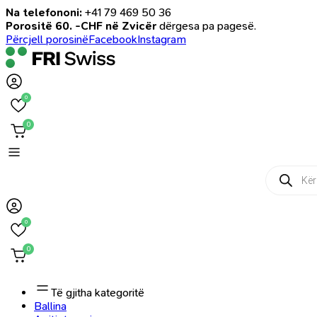
Na telefononi:
+41 79 469 50 36
Porositë 60. -CHF në Zvicër
dërgesa pa pagesë.
Përcjell porosinë
Facebook
Instagram
0
0
Products
search
0
0
Të gjitha kategoritë
Ballina