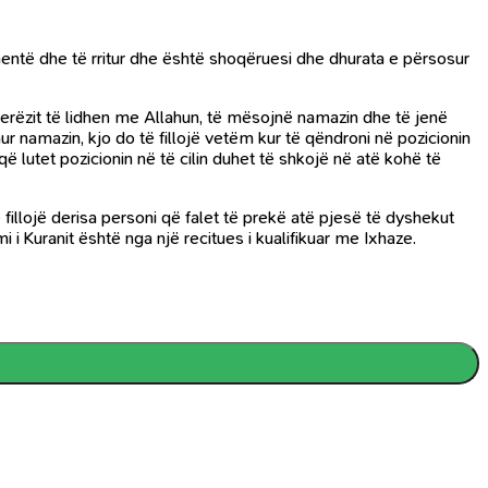
eshentë dhe të rritur dhe është shoqëruesi dhe dhurata e përsosur
 njerëzit të lidhen me Allahun, të mësojnë namazin dhe të jenë
ur namazin, kjo do të fillojë vetëm kur të qëndroni në pozicionin
 lutet pozicionin në të cilin duhet të shkojë në atë kohë të
illojë derisa personi që falet të prekë atë pjesë të dyshekut
 i Kuranit është nga një recitues i kualifikuar me Ixhaze.