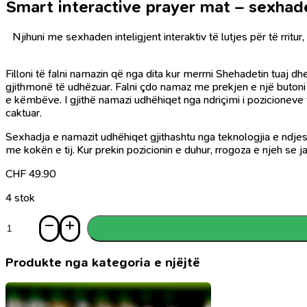
Smart interactive prayer mat – sexhade
Njihuni me sexhaden inteligjent interaktiv të lutjes për të rrit
Filloni të falni namazin që nga dita kur merrni Shehadetin tuaj d
gjithmonë të udhëzuar. Falni çdo namaz me prekjen e një butoni – 
e këmbëve. I gjithë namazi udhëhiqet nga ndriçimi i pozicioneve 
caktuar.
Sexhadja e namazit udhëhiqet gjithashtu nga teknologjia e ndjesh
me kokën e tij. Kur prekin pozicionin e duhur, rrogoza e njeh se 
CHF
49.90
4 stok
Sasi
Smart
interactive
prayer
Produkte nga kategoria e njëjtë
mat
-
sexhade