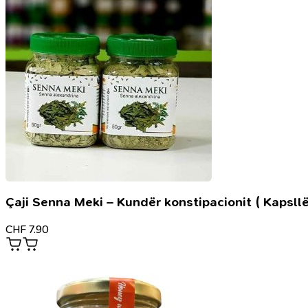
digjitale
Çaji Senna Meki – Kundër konstipacionit ( Kapsllë
CHF
7.90