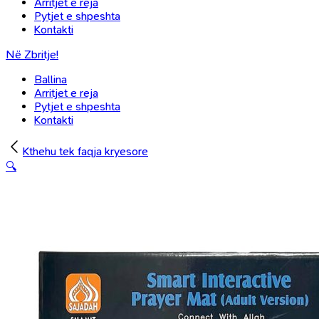
Arritjet e reja
Pytjet e shpeshta
Kontakti
Në Zbritje!
Ballina
Arritjet e reja
Pytjet e shpeshta
Kontakti
Kthehu tek faqja kryesore
🔍