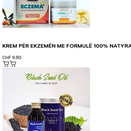
KREM PËR EKZEMËN ME FORMULË 100% NATYR
CHF
9.90