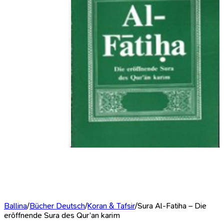
Ballina
/
Bücher Deutsch
/
Koran & Tafsir
/
Sura Al-Fatiha – Die
eröffnende Sura des Qur’an karim