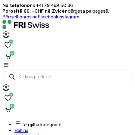
Na telefononi:
+41 79 469 50 36
Porositë 60. -CHF në Zvicër
dërgesa pa pagesë.
Përcjell porosinë
Facebook
Instagram
0
0
Products
search
0
0
Të gjitha kategoritë
Ballina