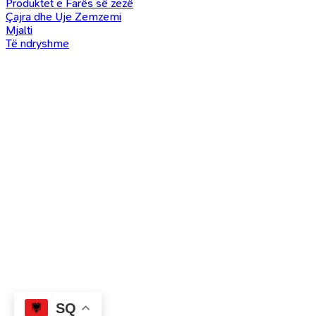
Produktet e Farës së zezë
Çajra dhe Uje Zemzemi
Mjalti
Të ndryshme
SQ