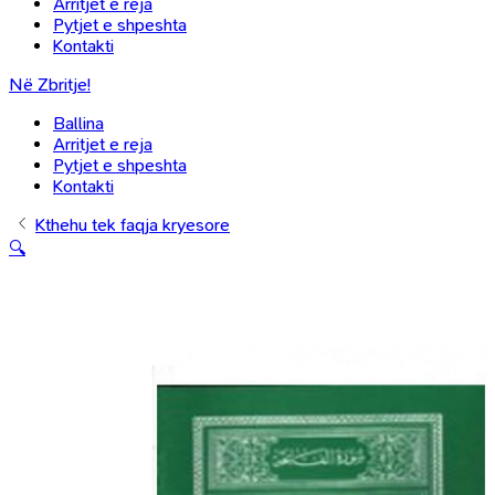
Arritjet e reja
Pytjet e shpeshta
Kontakti
Në Zbritje!
Ballina
Arritjet e reja
Pytjet e shpeshta
Kontakti
Kthehu tek faqja kryesore
🔍