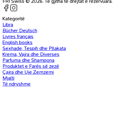
FRI Swiss © 2026. Të gjitha të drejtat e rezervuara.
Kategoritë
Libra
Bücher Deutsch
Livres français
English books
Sexhade, Tespih dhe Pllakata
Krema, Vajra dhe Diverses
Parfuma dhe Shampona
Produktet e Farës së zezë
Çajra dhe Uje Zemzemi
Mjalti
Të ndryshme