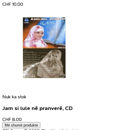
CHF
10.00
Nuk ka stok
Jam si lule në pranverë, CD
CHF
8.00
Më shumë produkte