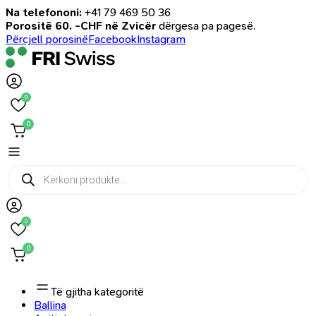
Na telefononi:
+41 79 469 50 36
Porositë 60. -CHF në Zvicër
dërgesa pa pagesë.
Përcjell porosinë
Facebook
Instagram
0
0
Products
search
0
0
Të gjitha kategoritë
Ballina