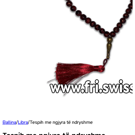
Ballina
/
Libra
/
Tespih me ngjyra të ndryshme