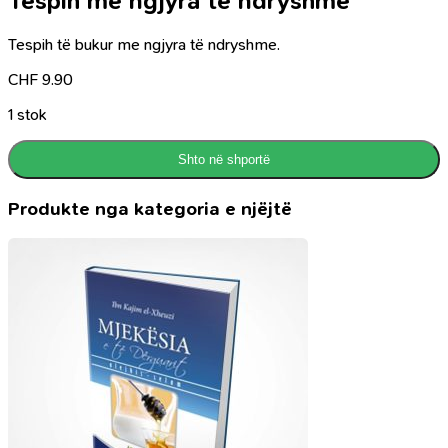
Tespih me ngjyra të ndryshme
Tespih të bukur me ngjyra të ndryshme.
CHF
9.90
1 stok
Shto në shportë
Produkte nga kategoria e njëjtë