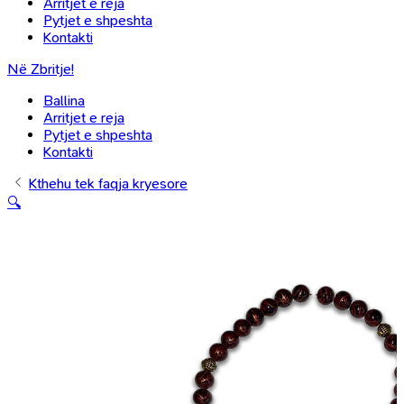
Arritjet e reja
Pytjet e shpeshta
Kontakti
Në Zbritje!
Ballina
Arritjet e reja
Pytjet e shpeshta
Kontakti
Kthehu tek faqja kryesore
🔍