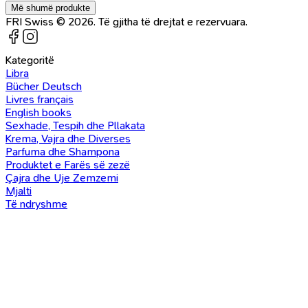
Më shumë produkte
FRI Swiss © 2026. Të gjitha të drejtat e rezervuara.
Kategoritë
Libra
Bücher Deutsch
Livres français
English books
Sexhade, Tespih dhe Pllakata
Krema, Vajra dhe Diverses
Parfuma dhe Shampona
Produktet e Farës së zezë
Çajra dhe Uje Zemzemi
Mjalti
Të ndryshme