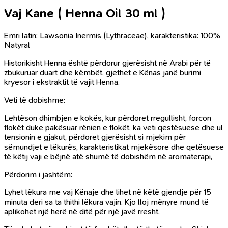
Vaj Kane ( Henna Oil 30 ml )
Emri latin: Lawsonia Inermis (Lythraceae), karakteristika: 100%
Natyral
Historikisht Henna është përdorur gjerësisht në Arabi për të
zbukuruar duart dhe këmbët, gjethet e Kënas janë burimi
kryesor i ekstraktit të vajit Henna.
Veti të dobishme:
Lehtëson dhimbjen e kokës, kur përdoret rregullisht, forcon
flokët duke pakësuar rënien e flokët, ka veti qestësuese dhe ul
tensionin e gjakut, përdoret gjerësisht si mjekim për
sëmundjet e lëkurës, karakteristikat mjekësore dhe qetësuese
të këtij vaji e bëjnë atë shumë të dobishëm në aromaterapi,
Përdorim i jashtëm:
Lyhet lëkura me vaj Kënaje dhe lihet në këtë gjendje për 15
minuta deri sa ta thithi lëkura vajin. Kjo lloj mënyre mund të
aplikohet një herë në ditë për një javë rresht.