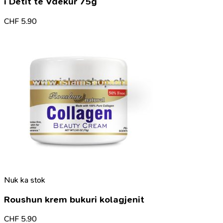
i Detit të Vdekur 75g
CHF
5.90
Nuk ka stok
Roushun krem bukuri kolagjenit
CHF
5.90