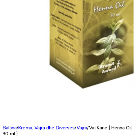
Ballina
/
Krema, Vajra dhe Diverses
/
Vajra
/
Vaj Kane ( Henna Oil
30 ml )