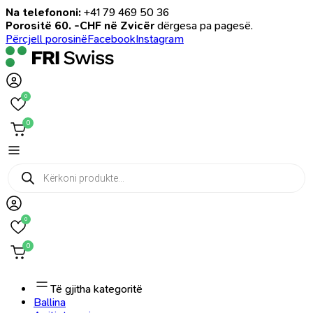
Na telefononi:
+41 79 469 50 36
Porositë 60. -CHF në Zvicër
dërgesa pa pagesë.
Përcjell porosinë
Facebook
Instagram
0
0
Products
search
0
0
Të gjitha kategoritë
Ballina