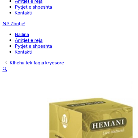
Arritjet e reja
Pytjet e shpeshta
Kontakti
Në Zbritje!
Ballina
Arritjet e reja
Pytjet e shpeshta
Kontakti
Kthehu tek faqja kryesore
🔍