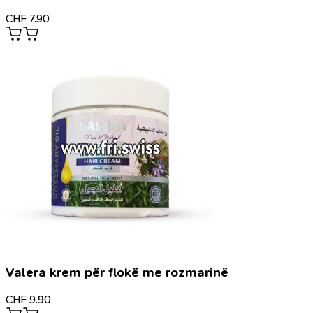
CHF
7.90
Valera krem për flokë me rozmarinë
CHF
9.90