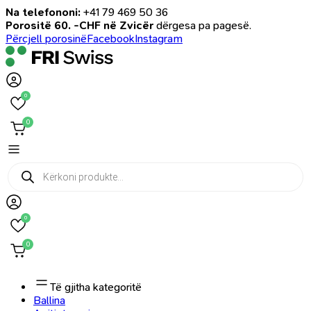
Na telefononi:
+41 79 469 50 36
Porositë 60. -CHF në Zvicër
dërgesa pa pagesë.
Përcjell porosinë
Facebook
Instagram
0
0
Products
search
0
0
Të gjitha kategoritë
Ballina