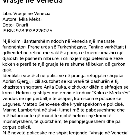
Vrasje ne Venecia
Libri: Vrasje ne Venecia
Autore: Mira Meksi
Botoi: Onurfi
ISBN: 9789928226075
Një krim i llahtarrshëm ndodh në Venecia një mesnatë
fundnëntori. Pranë urës së Turkeshëzave, Fantino varkëtarit i
gdhendet në retinë me saktësi pamja e tmerrit: imazhi i një
djaloshi të pashëm mbi urë, i cili nxjerr nga pelerina e zezë
kokën e prerë të një gruaje të re shumë të bukur, që çurkon
gjak.
Identikiti i vrasësit në polici vë në pranga refugjatin shqiptar
Adrian Gjergji, i cili akuzohet se ka vrarë të dashurën e tij,
xhazisten shqiptare Anila Duka, e zhdukur ditën e shfaqjes së
krimit. Hetimi i çështjes me emrin e koduar “Koka e Meduzës”
vendos në një përballje të ashpër, komisarin e policisë së
Lagunës, Matteo Genovese dhe kryeinspektorin e policisë,
Marino Lambertini, në zhvi- llimet më të pabesueshme dhe
më halucinante që mund të njohë hetimi i një krimi të
mbinatyrshëm, të çuditshëm, të pashpjegueshëm dhe pa
corpus delicti.
Një novelë policeske me shpirt legjende, ‘Vrasje në Venecia’