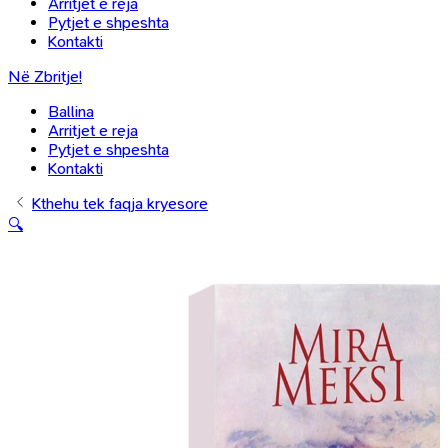
Arritjet e reja
Pytjet e shpeshta
Kontakti
Në Zbritje!
Ballina
Arritjet e reja
Pytjet e shpeshta
Kontakti
Kthehu tek faqja kryesore
🔍