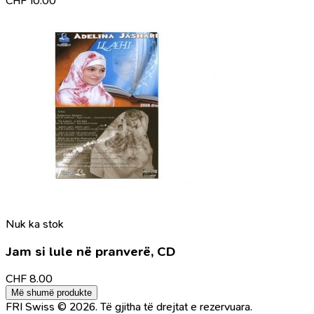
CHF
10.00
Nuk ka stok
Jam si lule në pranverë, CD
CHF
8.00
Më shumë produkte
FRI Swiss © 2026. Të gjitha të drejtat e rezervuara.