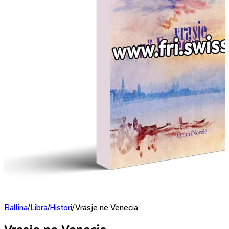
Ballina
/
Libra
/
Histori
/
Vrasje ne Venecia