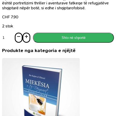
është portretizimi thriller i aventurave fatkeqe të refugjatëve
shqiptarë nëpër botë, si edhe i shqiptarofobisë.
CHF
7.90
2 stok
Sasi
Shto në shportë
Vrasje
ne
Venecia
Produkte nga kategoria e njëjtë