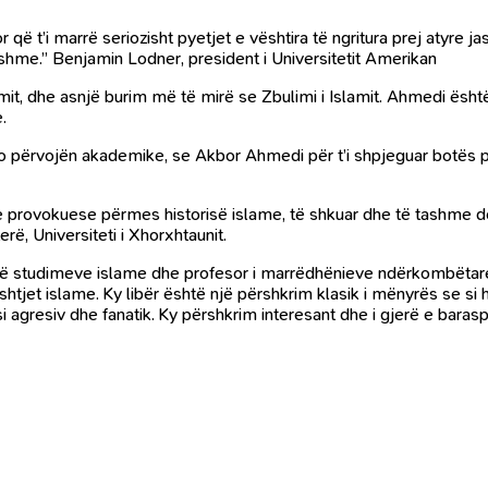
 t’i marrë seriozisht pyetjet e vështira të ngritura prej atyre jas
ekshme.” Benjamin Lodner, president i Universitetit Amerikan
it, dhe asnjë burim më të mirë se Zbulimi i Islamit. Ahmedi ësht
.
po përvojën akademike, se Akbor Ahmedi për t’i shpjeguar botës p
dhe provokuese përmes historisë islame, të shkuar dhe të tashme
ë, Universiteti i Xhorxhtaunit.
të studimeve islame dhe profesor i marrëdhënieve ndërkombëtare,
shtjet islame. Ky libër është një përshkrim klasik i mënyrës se si 
si agresiv dhe fanatik. Ky përshkrim interesant dhe i gjerë e bar