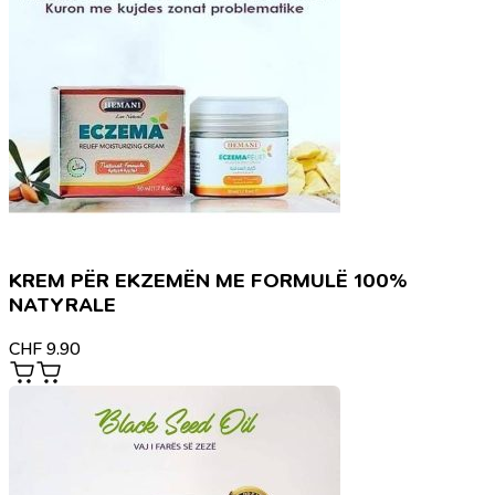
KREM PËR EKZEMËN ME FORMULË 100%
NATYRALE
CHF
9.90