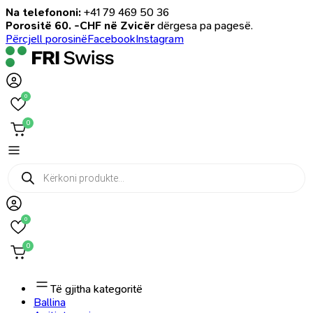
Na telefononi:
+41 79 469 50 36
Porositë 60. -CHF në Zvicër
dërgesa pa pagesë.
Përcjell porosinë
Facebook
Instagram
0
0
Products
search
0
0
Të gjitha kategoritë
Ballina