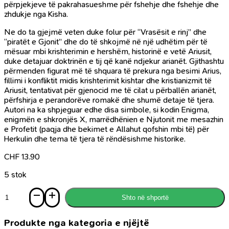
përpjekjeve të pakrahasueshme për fshehje dhe fshehje dhe
zhdukje nga Kisha.
Ne do ta gjejmë veten duke folur për “Vrasësit e rinj” dhe
“piratët e Gjonit” dhe do të shkojmë në një udhëtim për të
mësuar mbi krishterimin e hershëm, historinë e vetë Ariusit,
duke detajuar doktrinën e tij që kanë ndjekur arianët. Gjithashtu
përmenden figurat më të shquara të prekura nga besimi Arius,
fillimi i konfliktit midis krishterimit kishtar dhe kristianizmit të
Ariusit, tentativat për gjenocid me të cilat u përballën arianët,
përfshirja e perandorëve romakë dhe shumë detaje të tjera.
Autori na ka shpjeguar edhe disa simbole, si kodin Enigma,
enigmën e shkronjës X, marrëdhënien e Njutonit me mesazhin
e Profetit (paqja dhe bekimet e Allahut qofshin mbi të) për
Herkulin dhe tema të tjera të rëndësishme historike.
CHF
13.90
5 stok
Sasi
Shto në shportë
101
Enigma
Barbarosa
Produkte nga kategoria e njëjtë