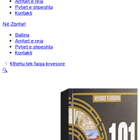
Arritjet e reja
Pytjet e shpeshta
Kontakti
Në Zbritje!
Ballina
Arritjet e reja
Pytjet e shpeshta
Kontakti
Kthehu tek faqja kryesore
🔍