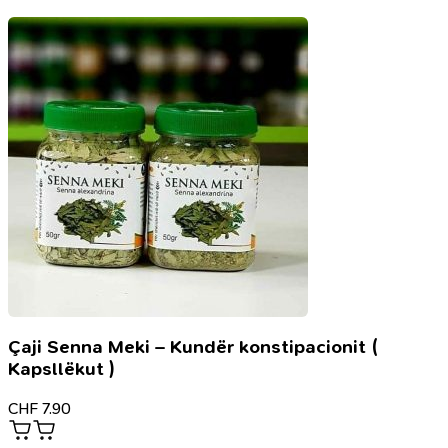
Çaji Senna Meki – Kundër konstipacionit (
Kapsllëkut )
CHF
7.90