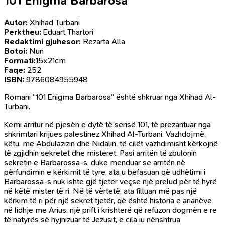
101 Enigma Barbarosa
Autor:
Xhihad Turbani
Perktheu:
Eduart Thartori
Redaktimi gjuhesor:
Rezarta Alla
Botoi:
Nun
Formati:
15x21cm
Faqe:
252
ISBN:
9786084955948
Romani “101 Enigma Barbarosa” është shkruar nga Xhihad Al-
Turbani.
Kemi arritur në pjesën e dytë të serisë 101, të prezantuar nga
shkrimtari krijues palestinez Xhihad Al-Turbani. Vazhdojmë,
këtu, me Abdulazizin dhe Nidalin, të cilët vazhdimisht kërkojnë
të zgjidhin sekretet dhe misteret. Pasi arritën të zbulonin
sekretin e Barbarossa-s, duke menduar se arritën në
përfundimin e kërkimit të tyre, ata u befasuan që udhëtimi i
Barbarossa-s nuk ishte gjë tjetër veçse një prelud për të hyrë
në këtë mister të ri. Në të vërtetë, ata filluan më pas një
kërkim të ri për një sekret tjetër, që është historia e arianëve
në lidhje me Arius, një prift i krishterë që refuzon dogmën e re
të natyrës së hyjnizuar të Jezusit, e cila iu nënshtrua