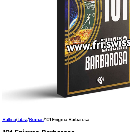
Ballina
/
Libra
/
Roman
/
101 Enigma Barbarosa