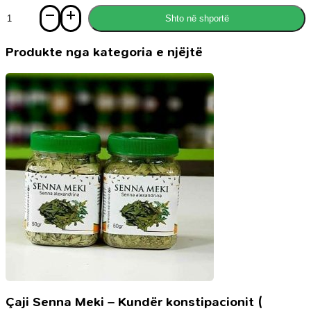
Sasi
Shto në shportë
Parfum
Gumrah,
100ml
Produkte nga kategoria e njëjtë
Çaji Senna Meki – Kundër konstipacionit (