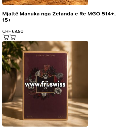
Mjaltë Manuka nga Zelanda e Re MGO 514+,
15+
CHF
69.90