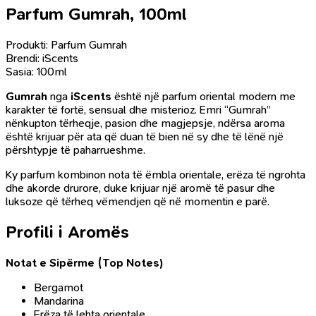
Parfum Gumrah, 100ml
Produkti: Parfum Gumrah
Brendi: iScents
Sasia: 100ml
Gumrah
nga
iScents
është një parfum oriental modern me
karakter të fortë, sensual dhe misterioz. Emri “Gumrah”
nënkupton tërheqje, pasion dhe magjepsje, ndërsa aroma
është krijuar për ata që duan të bien në sy dhe të lënë një
përshtypje të paharrueshme.
Ky parfum kombinon nota të ëmbla orientale, erëza të ngrohta
dhe akorde drurore, duke krijuar një aromë të pasur dhe
luksoze që tërheq vëmendjen që në momentin e parë.
Profili i Aromës
Notat e Sipërme (Top Notes)
Bergamot
Mandarina
Erëza të lehta orientale