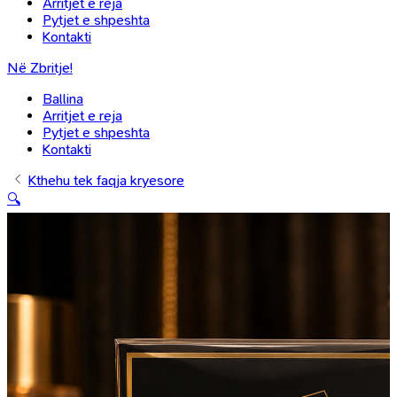
Arritjet e reja
Pytjet e shpeshta
Kontakti
Në Zbritje!
Ballina
Arritjet e reja
Pytjet e shpeshta
Kontakti
Kthehu tek faqja kryesore
🔍