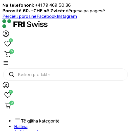
Na telefononi:
+41 79 469 50 36
Porositë 60. -CHF në Zvicër
dërgesa pa pagesë.
Përcjell porosinë
Facebook
Instagram
0
0
Products
search
0
0
Të gjitha kategoritë
Ballina