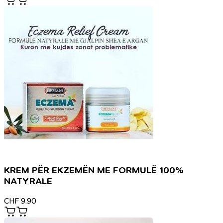
KREM PËR EKZEMËN ME FORMULË 100%
NATYRALE
CHF
9.90