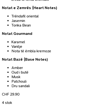
Notat e Zemrës (Heart Notes)
Trëndafil oriental
Jasemin
Tonka Bean
Notat Gourmand
Karamel
Vanilje
Nota të ëmbla kremoze
Notat Bazë (Base Notes)
Amber
Oud i butë
Musk
Patchouli
Dru sandali
CHF
29.90
4 stok