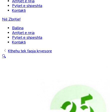
Arritjet e reja
Pytjet e shpeshta
Kontakti
Në Zbritje!
Ballina
Arritjet e reja
Pytjet e shpeshta
Kontakti
Kthehu tek faqja kryesore
🔍