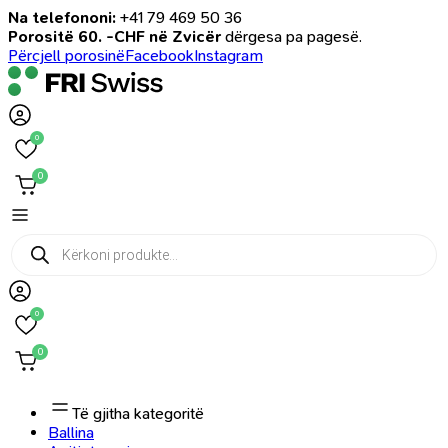
Na telefononi:
+41 79 469 50 36
Porositë 60. -CHF në Zvicër
dërgesa pa pagesë.
Përcjell porosinë
Facebook
Instagram
0
0
Products
search
0
0
Të gjitha kategoritë
Ballina