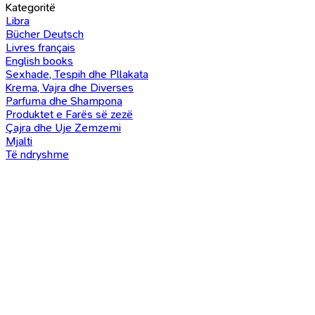
Kategoritë
Libra
Bücher Deutsch
Livres français
English books
Sexhade, Tespih dhe Pllakata
Krema, Vajra dhe Diverses
Parfuma dhe Shampona
Produktet e Farës së zezë
Çajra dhe Uje Zemzemi
Mjalti
Të ndryshme