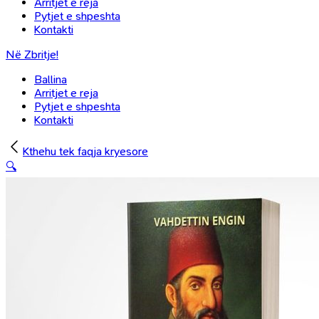
Arritjet e reja
Pytjet e shpeshta
Kontakti
Në Zbritje!
Ballina
Arritjet e reja
Pytjet e shpeshta
Kontakti
Kthehu tek faqja kryesore
🔍