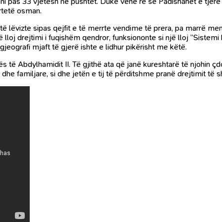
ni pas 33 vjetësh në pushtet. Duke vënë re se Padishahët e tjerë 
ërtetë osman.
e të lëvizte sipas qejfit e të merrte vendime të prera, pa marrë m
ë lloj drejtimi i fuqishëm qendror, funksiononte si një lloj “Siste
jeografi mjaft të gjerë ishte e lidhur pikërisht me këtë.
lës të Abdylhamidit II. Të gjithë ata që janë kureshtarë të njohin çd
he familjare, si dhe jetën e tij të përditshme pranë drejtimit të sh