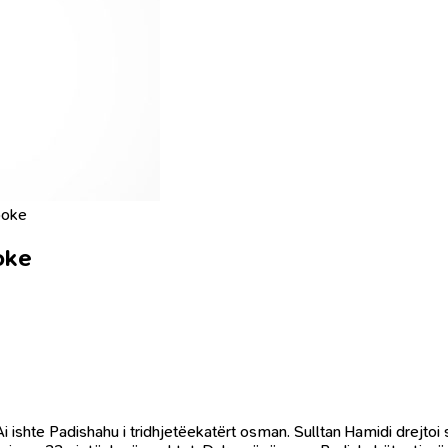
epoke
oke
 Ai ishte Padishahu i tridhjetëekatërt osman. Sulltan Hamidi drejtoi 