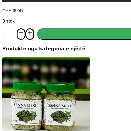
CHF
16.90
3 stok
Sasi
Abdylhamidi
II
Sulltani
Produkte nga kategoria e njëjtë
i
fundit
i
një
epoke