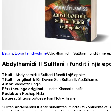
Ballina
/
Libra
/
Të ndryshme
/
Abdylhamidi II Sulltani i fundit i një 
Abdylhamidi II Sulltani i fundit i një ep
Titulli:
Abdylhamidi II Sulltani i fundit i një epoke
Titulli i origjinalit:
Bir Devrin Son Sultani II. Abdülhamid
Autor:
Vahdettin Engin
Përktheu nga origjinali:
Lindita Xhanari (Latifi)
Redaktor:
Rexhep Hida
Botues:
Shtëpia botuese Fan Noli – Tiranë
Sulltan Abdylhamidi II ishte sundimtari i fundit i tri kontinenteve.