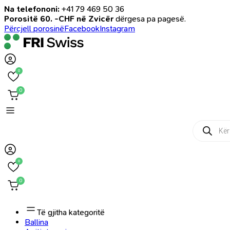
Na telefononi:
+41 79 469 50 36
Porositë 60. -CHF në Zvicër
dërgesa pa pagesë.
Përcjell porosinë
Facebook
Instagram
0
0
Products
search
0
0
Të gjitha kategoritë
Ballina