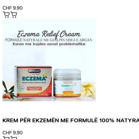
CHF
9.90
KREM PËR EKZEMËN ME FORMULË 100% NATYR
CHF
9.90