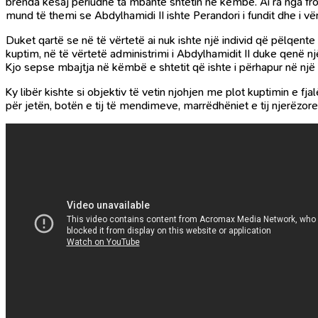
brenda kësaj periudhe ta mbante shtetin në këmbë. Ai ra nga fro
mund të themi se Abdylhamidi II ishte Perandori i fundit dhe i v
Duket qartë se në të vërtetë ai nuk ishte një individ që pëlqent
kuptim, në të vërtetë administrimi i Abdylhamidit II duke qenë nj
Kjo sepse mbajtja në këmbë e shtetit që ishte i përhapur në një g
Ky libër kishte si objektiv të vetin njohjen me plot kuptimin e fja
për jetën, botën e tij të mendimeve, marrëdhëniet e tij njerëzore d