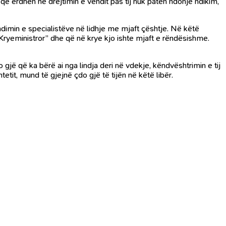
që erdhën në drejtimin e vendit pas tij nuk patën ndonjë ndikim,
endimin e specialistëve në lidhje me mjaft çështje. Në këtë
mi Kryeministror” dhe që në krye kjo ishte mjaft e rëndësishme.
o gjë që ka bërë ai nga lindja deri në vdekje, këndvështrimin e tij
tetit, mund të gjejnë çdo gjë të tijën në këtë libër.