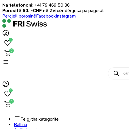
Na telefononi:
+41 79 469 50 36
Porositë 60. -CHF në Zvicër
dërgesa pa pagesë.
Përcjell porosinë
Facebook
Instagram
0
0
Products
search
0
0
Të gjitha kategoritë
Ballina