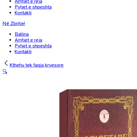
Arritjet e reja
Pytjet e shpeshta
Kontakti
Në Zbritje!
Ballina
Arritjet e reja
Pytjet e shpeshta
Kontakti
Kthehu tek faqja kryesore
🔍