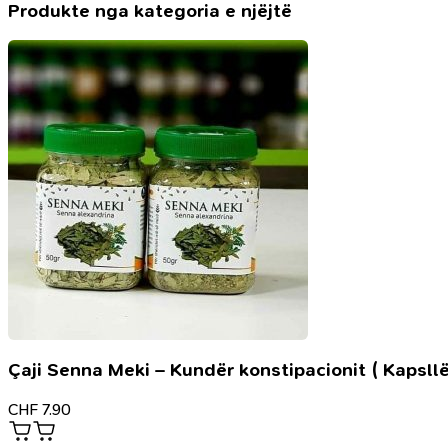
gjuhësë
Produkte nga kategoria e njëjtë
shqip
Çaji Senna Meki – Kundër konstipacionit ( Kapsllë
CHF
7.90