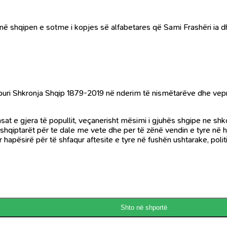
ar në shqipen e sotme i kopjes së alfabetares që Sami Frashëri ia d
ypuri Shkronja Shqip 1879-2019 në nderim të nismëtarëve dhe vepr
asat e gjera të popullit, veçanerisht mësimi i gjuhës shgipe ne sh
hqiptarët për te dale me vete dhe per të zënë vendin e tyre në hist
apësirë për të shfaqur aftesite e tyre në fushën ushtarake, politike
Shto në shportë