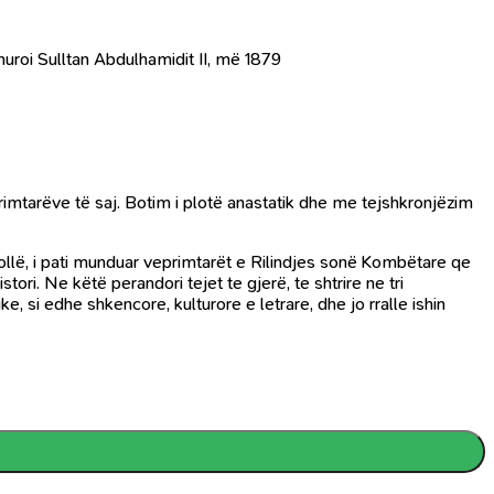
huroi Sulltan Abdulhamidit II, më 1879
imtarëve të saj. Botim i plotë anastatik dhe me tejshkronjëzim
kollë, i pati munduar veprimtarët e Rilindjes sonë Kombëtare qe
ori. Ne këtë perandori tejet te gjerë, te shtrire ne tri
, si edhe shkencore, kulturore e letrare, dhe jo rralle ishin