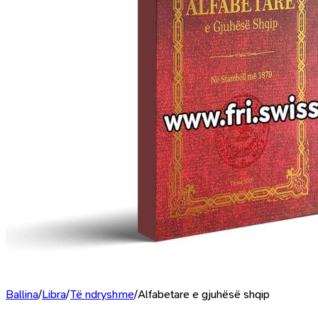
Ballina
/
Libra
/
Të ndryshme
/
Alfabetare e gjuhësë shqip