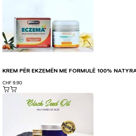
KREM PËR EKZEMËN ME FORMULË 100% NATYR
CHF
9.90