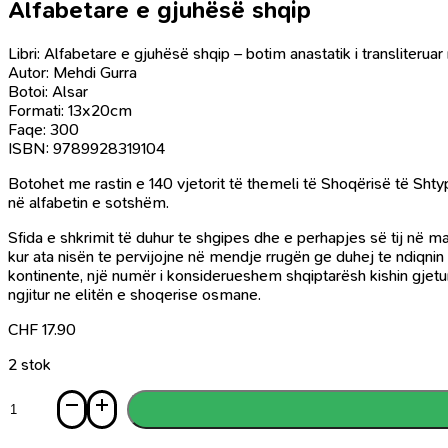
Alfabetare e gjuhësë shqip
Libri: Alfabetare e gjuhësë shqip – botim anastatik i transliteru
Autor: Mehdi Gurra
Botoi: Alsar
Formati: 13x20cm
Faqe: 300
ISBN: 9789928319104
Botohet me rastin e 140 vjetorit të themeli të Shoqërisë të Sht
në alfabetin e sotshëm.
Sfida e shkrimit të duhur te shgipes dhe e perhapjes së tij në m
kur ata nisën te pervijojne në mendje rrugën ge duhej te ndiqnin s
kontinente, një numër i konsiderueshem shqiptarësh kishin gjetur h
ngjitur ne elitën e shoqerise osmane.
CHF
17.90
2 stok
Sasi
Alfabetare
e