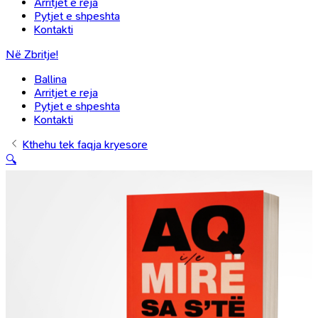
Arritjet e reja
Pytjet e shpeshta
Kontakti
Në Zbritje!
Ballina
Arritjet e reja
Pytjet e shpeshta
Kontakti
Kthehu tek faqja kryesore
🔍