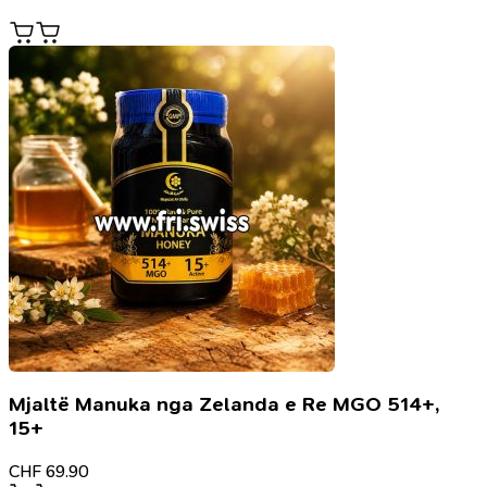
Mjaltë Manuka nga Zelanda e Re MGO 514+,
15+
CHF
69.90