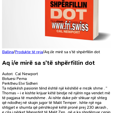
Ballina
/
Produkte të reja
/
Aq i/e mirë sa s’të shpërfillin dot
Aq i/e mirë sa s’të shpërfillin dot
Autori: Cal Newport
Botuesi
Pema
Perktheu Elvi Sidheri
Ta ndjekësh pasionin tënd është një këshillë e rrezik shme . ”
Thomas – i e kishte krijuar këtë bindje në njërin nga vendet më
të pagjasa të mundshme . Ai ishte duke për shkuar një shteg
që ndodhej në skajin jugor të Malit Temper . Ishte një nga
shtigjet e shumta që përshkojnë këtë pronë prej 230 akrash ,
e cila i përket Manastirit të Malit Zen , që e ka shndërruar cepin