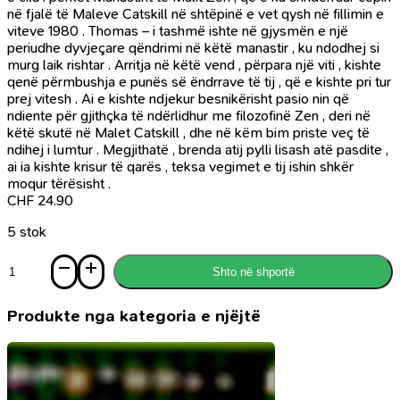
në fjalë të Maleve Catskill në shtëpinë e vet qysh në fillimin e
viteve 1980 . Thomas – i tashmë ishte në gjysmën e një
periudhe dyvjeçare qëndrimi në këtë manastir , ku ndodhej si
murg laik rishtar . Arritja në këtë vend , përpara një viti , kishte
qenë përmbushja e punës së ëndrrave të tij , që e kishte pri tur
prej vitesh . Ai e kishte ndjekur besnikërisht pasio nin që
ndiente për gjithçka të ndërlidhur me filozofinë Zen , deri në
këtë skutë në Malet Catskill , dhe në këm bim priste veç të
ndihej i lumtur . Megjithatë , brenda atij pylli lisash atë pasdite ,
ai ia kishte krisur të qarës , teksa vegimet e tij ishin shkër
moqur tërësisht .
CHF
24.90
5 stok
Sasi
Shto në shportë
Aq
i/e
mirë
Produkte nga kategoria e njëjtë
sa
s’të
shpërfillin
dot