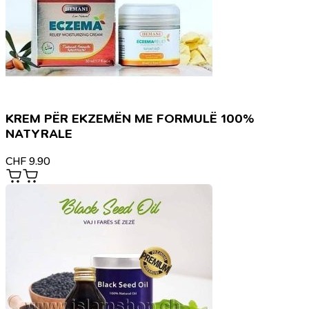
KREM PËR EKZEMËN ME FORMULË 100%
NATYRALE
CHF
9.90