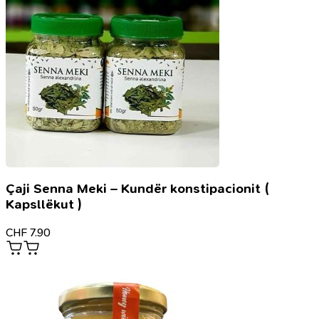
Çaji Senna Meki – Kundër konstipacionit (
Kapsllëkut )
CHF
7.90