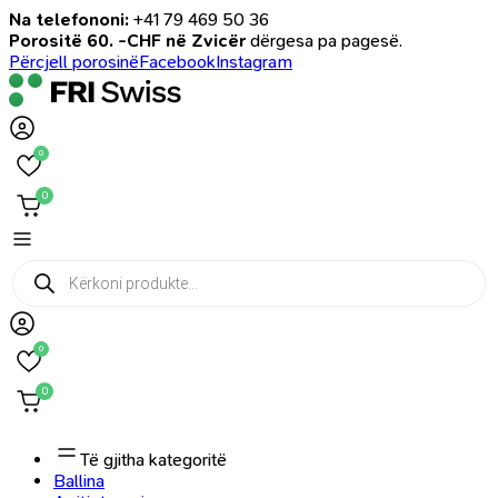
Na telefononi:
+41 79 469 50 36
Porositë 60. -CHF në Zvicër
dërgesa pa pagesë.
Përcjell porosinë
Facebook
Instagram
0
0
Products
search
0
0
Të gjitha kategoritë
Ballina